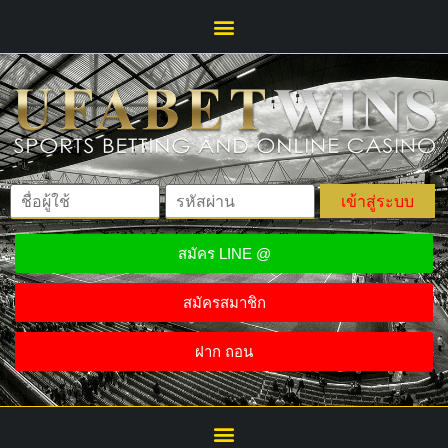
เข้าสู่ระบบ
สมัคร LINE @
สมัครสมาชิก
ฝาก ถอน