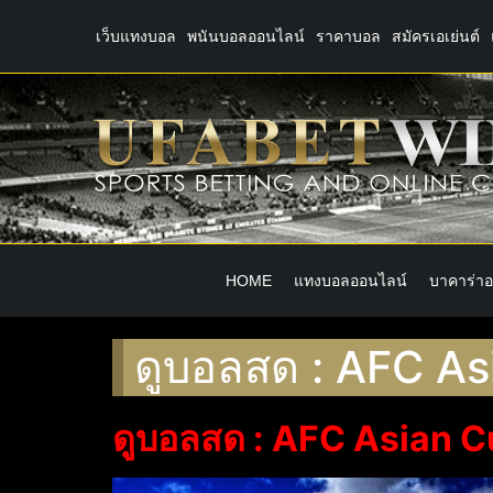
เว็บแทงบอล
พนันบอลออนไลน์
ราคาบอล
สมัครเอเย่นต์
HOME
แทงบอลออนไลน์
บาคาร่า
ดูบอลสด : AFC Asi
ดูบอลสด : AFC Asian Cup