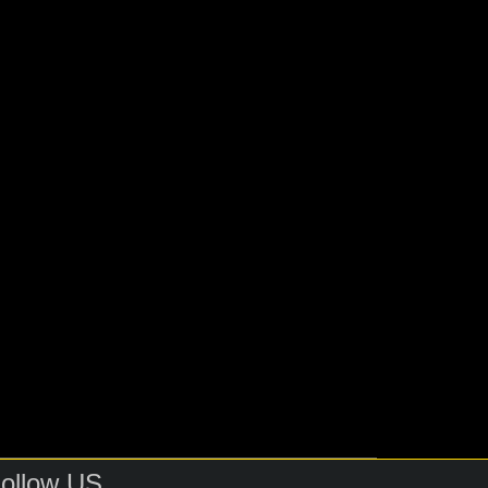
ollow US