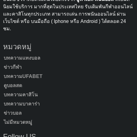
นิยมใช้บริการ มากที่สุดในประเทศไทย รับเดิมพันกีฬาออนไลน์
และคาสิโนทุกประเภท สามารถเล่น การพนันออนไลน์ ผ่าน
เว็บไซต์ หรือ บนมือถือ ( Iphone หรือ Android ) ได้ตลอด 24
ชม.
หมวดหมู่
บทความแทงบอล
ข่าวกีฬา
บทความUFABET
ดูบอลสด
บทความคาสิโน
บทความบาคาร่า
ข่าวบอล
ไม่มีหมวดหมู่
Follow US