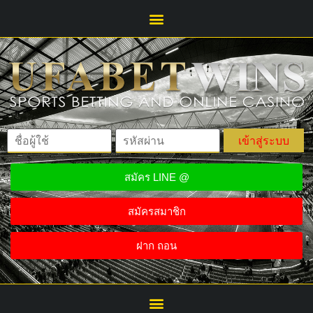
เข้าสู่ระบบ
สมัคร LINE @
สมัครสมาชิก
ฝาก ถอน