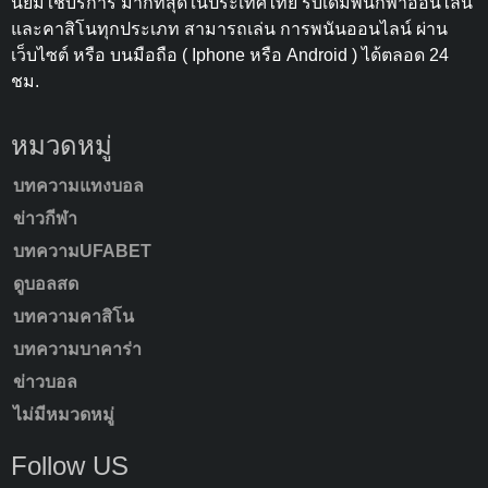
นิยมใช้บริการ มากที่สุดในประเทศไทย รับเดิมพันกีฬาออนไลน์
และคาสิโนทุกประเภท สามารถเล่น การพนันออนไลน์ ผ่าน
เว็บไซต์ หรือ บนมือถือ ( Iphone หรือ Android ) ได้ตลอด 24
ชม.
หมวดหมู่
บทความแทงบอล
ข่าวกีฬา
บทความUFABET
ดูบอลสด
บทความคาสิโน
บทความบาคาร่า
ข่าวบอล
ไม่มีหมวดหมู่
Follow US