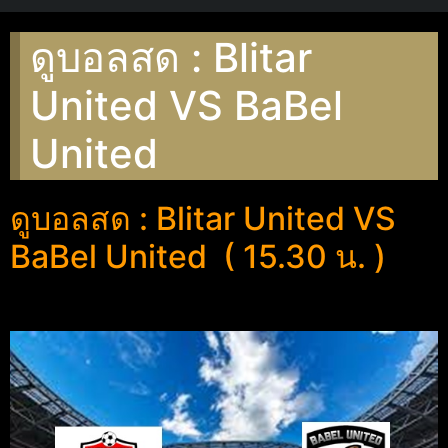
ดูบอลสด : Blitar
United VS BaBel
United
ดูบอลสด : Blitar United VS
BaBel United ( 15.30 น. )