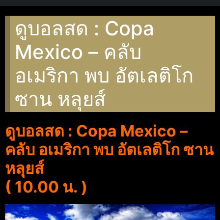
ดูบอลสด : Copa
Mexico – คลับ
อเมริกา พบ อัตเลติโก
ซาน หลุยส์
ดูบอลสด : Copa Mexico –
คลับ อเมริกา พบ อัตเลติโก ซาน
หลุยส์
( 10.00 น. )