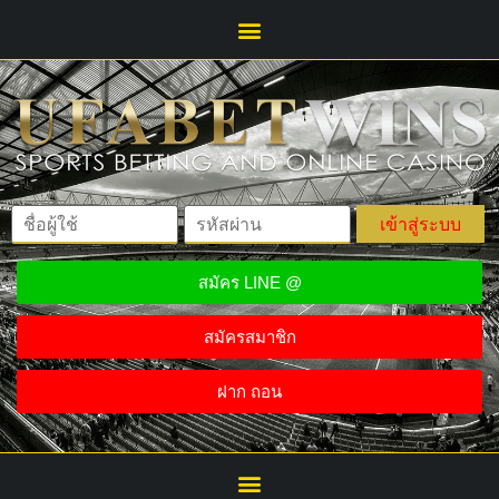
เข้าสู่ระบบ
สมัคร LINE @
สมัครสมาชิก
ฝาก ถอน