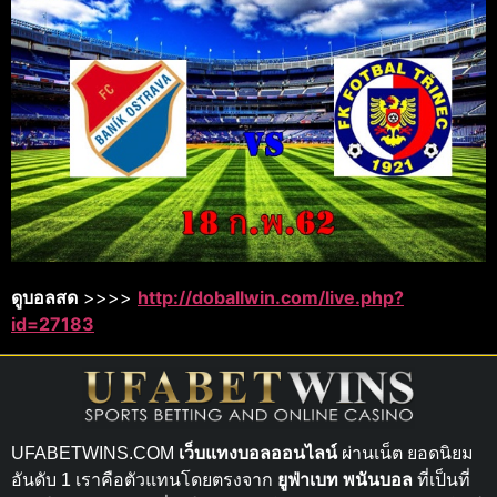
ดูบอลสด
>>>>
http://doballwin.com/live.php?
id=27183
UFABETWINS.COM
เว็บแทงบอลออนไลน์
ผ่านเน็ต ยอดนิยม
อันดับ 1 เราคือตัวแทนโดยตรงจาก
ยูฟ่าเบท พนันบอล
ที่เป็นที่