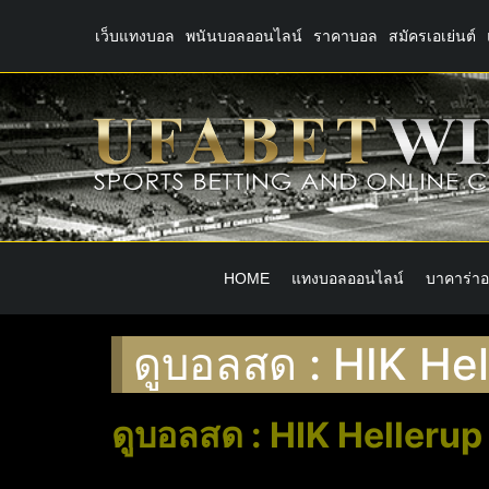
เว็บแทงบอล
พนันบอลออนไลน์
ราคาบอล
สมัครเอเย่นต์
HOME
แทงบอลออนไลน์
บาคาร่า
ดูบอลสด : HIK He
ดูบอลสด : HIK Hellerup