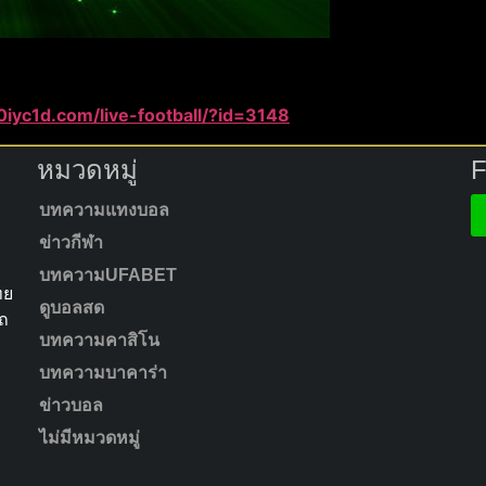
iyc1d.com/live-football/?id=3148
หมวดหมู่
F
บทความแทงบอล
ข่าวกีฬา
บทความUFABET
ทย
ดูบอลสด
ถ
บทความคาสิโน
บทความบาคาร่า
ข่าวบอล
ไม่มีหมวดหมู่