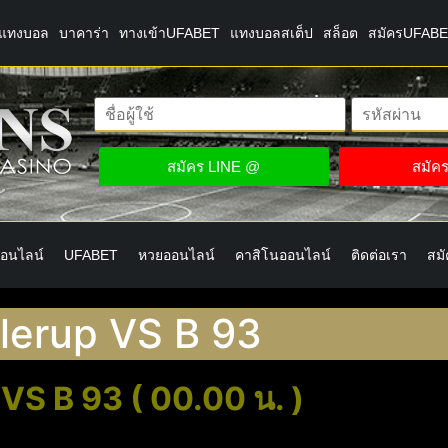
แทงบอล
บาคาร่า
ทางเข้าUFABET
แทงบอลสเต็ป
สล็อต
สมัครUFAB
สมัคร LINE @
สมัค
ออนไลน์
UFABET
หวยออนไลน์
คาสิโนออนไลน์
ติดต่อเรา
สม
llerup VS B 93
 VS B 93 ( 00.00 น. )