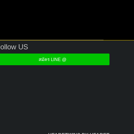
ollow US
สมัคร LINE @