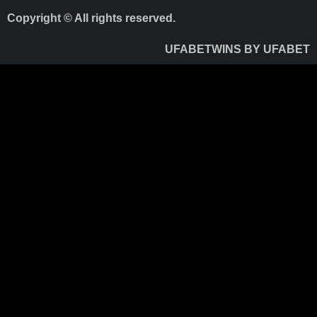
Copyright © All rights reserved.
UFABETWINS BY UFABET