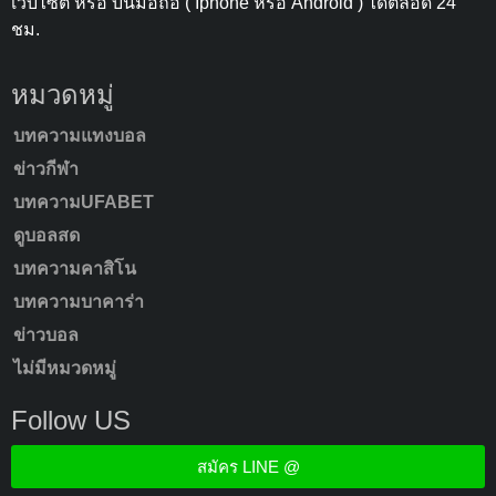
เว็บไซต์ หรือ บนมือถือ ( Iphone หรือ Android ) ได้ตลอด 24
ชม.
หมวดหมู่
บทความแทงบอล
ข่าวกีฬา
บทความUFABET
ดูบอลสด
บทความคาสิโน
บทความบาคาร่า
ข่าวบอล
ไม่มีหมวดหมู่
Follow US
สมัคร LINE @