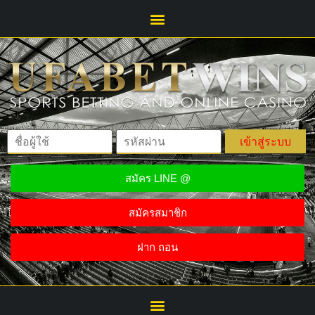
เข้าสู่ระบบ
สมัคร LINE @
สมัครสมาชิก
ฝาก ถอน