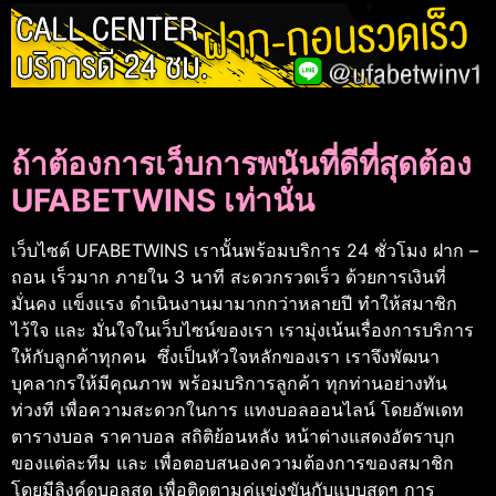
ถ้าต้องการเว็บการพนันที่ดีที่สุดต้อง
UFABETWINS เท่านั่น
เว็บไซต์ UFABETWINS เรานั้นพร้อมบริการ 24 ชั่วโมง ฝาก –
ถอน เร็วมาก ภายใน 3 นาที สะดวกรวดเร็ว ด้วยการเงินที่
มั่นคง แข็งแรง ดำเนินงานมามากกว่าหลายปี ทำให้สมาชิก
ไว้ใจ และ มั่นใจในเว็บไซน์ของเรา เรามุ่งเน้นเรื่องการบริการ
ให้กับลูกค้าทุกคน ซึ่งเป็นหัวใจหลักของเรา เราจึงพัฒนา
บุคลากรให้มีคุณภาพ พร้อมบริการลูกค้า ทุกท่านอย่างทัน
ท่วงที เพื่อความสะดวกในการ แทงบอลออนไลน์ โดยอัพเดท
ตารางบอล ราคาบอล สถิติย้อนหลัง หน้าต่างแสดงอัตราบุก
ของแต่ละทีม และ เพื่อตอบสนองความต้องการของสมาชิก
โดยมีลิงค์ดูบอลสด เพื่อติดตามคู่แข่งขันกับแบบสดๆ การ