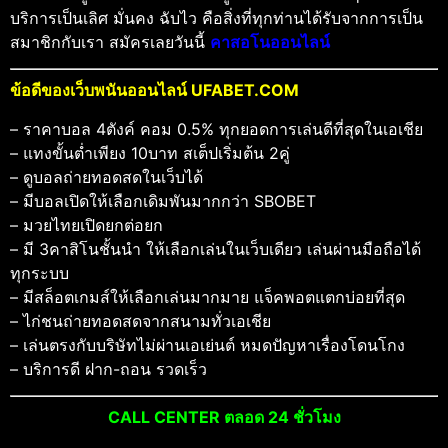
บริการเป็นเลิศ มั่นคง ฉับไว คือสิ่งที่ทุกท่านได้รับจากการเป็น
สมาชิกกับเรา สมัครเลยวันนี้
คาสอโนออนไลน์
ข้อดีของเว็บพนันออนไลน์ UFABET.COM
– ราคาบอล 4ตังค์ คอม 0.5% ทุกยอดการเล่นดีที่สุดในเอเชีย
– แทงขั้นต่ำเพียง 10บาท สเต็ปเริ่มต้น 2คู่
– ดูบอลถ่ายทอดสดในเว็บได้
– มีบอลเปิดให้เลือกเดิมพันมากกว่า SBOBET
– มวยไทยเปิดยกต่อยก
– มี 3คาสิโนชั้นนำ ให้เลือกเล่นในเว็บเดียว เล่นผ่านมือถือได้
ทุกระบบ
– มีสล็อตเกมส์ให้เลือกเล่นมากมาย แจ็คพอตแตกบ่อยที่สุด
– ไก่ชนถ่ายทอดสดจากสนามทั่วเอเชีย
– เล่นตรงกับบริษัทไม่ผ่านเอเย่นต์ หมดปัญหาเรื่องโดนโกง
– บริการดี ฝาก-ถอน รวดเร็ว
CALL CENTER ตลอด 24 ชั่วโมง