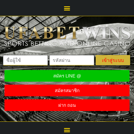
เข้าสู่ระบบ
สมัคร LINE @
สมัครสมาชิก
ฝาก ถอน