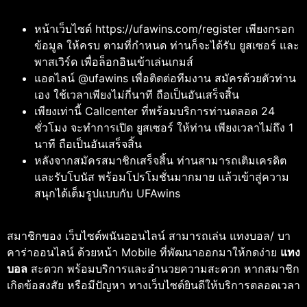
หน้าเว็บไซต์ https://ufawins.com/register เพียงกรอก
ข้อมูล ให้ครบ ตามที่กำหนด ท่านก็จะได้รับ ยูสเซอร์ และ
พาสเวิร์ด เพื่อล็อกอินเข้าเล่นเกมส์
แอดไลน์ @ufawins เพื่อติดต่อทีมงาน สมัครด้วยตัวท่าน
เอง ใช้เวลาเพียงไม่กี่นาที ถือเป็นอันเสร็จสิ้น
เพียงเท่านี้ Callcenter ที่พร้อมบริการท่านตลอด 24
ชั่วโมง จะทำการเปิด ยูสเซอร์ ให้ท่าน เพียงเวลาไม่ถึง 1
นาที ถือเป็นอันเสร็จสิ้น
หลังจากสมัครสมาชิกเสร็จสิ้น ท่านสามารถเติมเครดิต
และรับโบนัส พร้อมโปรโมชั่นมากมาย แล้วเข้าสู่ความ
สนุกได้เต็มรูปแบบกับ UFAwins
สมาชิกของ เว็บไซต์พนันออนไลน์ สามารถเล่น แทงบอล/ บา
คาร่าออนไลน์ ด้วยหน้า Mobile ที่พัฒนาออกมาให้กดง่าย
แทง
บอล
สะดวก พร้อมบริการและอำนวยความสะดวก หากสมาชิก
เกิดข้อสงสัย หรือมีปัญหา ทางเว็บไซต์ยินดีให้บริการตลอดเวลา