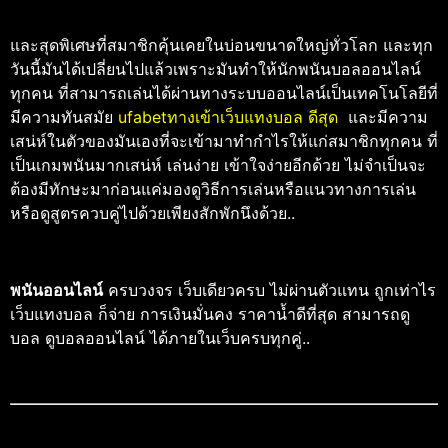
และสุดพิเศษที่สมาชิกคุ้นเคยในบ่อนขนาดใหญ่ทั่วโลก และทุก
วันนี้มันได้เปลี่ยนไปแล้วเพราะมันทำให้นักพนันบอลออนไลน์
ทุกคน ที่สามารถเล่นได้ผ่านทางระบบออนไลน์เป็นเทคโนโลยีที่
มีความทันสมัย
ufabetทางเข้าเว็บแทงบอล ดีสุด
และมีความ
เสน่ห์ในตัวของมันเองที่จะเข้ามาทำกำไรให้แก่สมาชิกทุกคน ที่
เป็นเกมพนันมากเสน่ห์ เล่นง่าย เข้าใจง่ายอีกด้วย ไม่จำเป็นจะ
ต้องมีทักษะมาก่อนแค่มองดูวิธีการเล่นหรือแนวทางการเล่น
หรือดูสูตรควบคู่ไปด้วยเพียงสักพักนึงด้วย..
พนันออนไลน์
ครบวงจร เว็บเดียวครบ ไม่ผ่านตัวแทน ถูกเท่าไร
เว็บแทงบอล ก็จ่าย การเงินมั่นคง ราคาน้ำดีที่สุด สามารถดู
บอล ดูบอลออนไลน์ ได้ภายในเว็บครบทุกคู่..