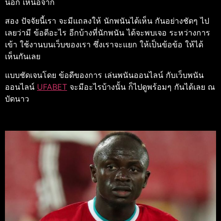
นอก เหนือจาก
สอง ปัจจัยนี้เรา จะมีแถลงให้ นักพนันได้เห็น กันอย่างชัดๆ ไป
เลยว่ามี ข้อดีอะไร อีกบ้างที่นักพนัน ได้จะพบเจอ ระหว่างการ
เข้า ใช้งานบนเว็บของเรา ซึ่งเราจะแยก ให้เป็นข้อข้อ ให้ได้
เห็นกันเลย
แบบชัดเจนโดย ข้อดีของการ เล่นพนันออนไลน์ กับเว็บพนัน
ออนไลน์
UFABET
จะมีอะไรบ้างนั้น ก็ไปดูพร้อมๆ กันได้เลย ณ
บัดนาว