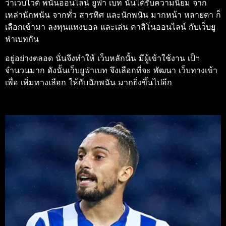
ว่าเว็บไวต์ พนันออนไลน์ ยูฟ่า เบท นั้นได้รับความนิยม จาก
เหล่านักพนัน จากทั่ว สารทิศ และนักพนัน มากหน้า หลายตา ก็
เลือกเข้ามา ลงทุนแทงบอล และเล่น คาสิโนออนไลน์ กับเว็บยู
ฟ่าเบทกัน
อยู่อย่างตลอด นั่นจึงทำให้ เว็บหลักนั้น มีผู้เข้าใช้งาน เป็ฯ
จำนวนมาก ดังนั้นเว็บยูฟ่าเบท จึงเลือกที่จะ พัฒนา เว็บทางเข้า
เพื่อ เพิ่มทางเลือก ให้กับนักพนัน มากยิ่งขึ้นไปอีก