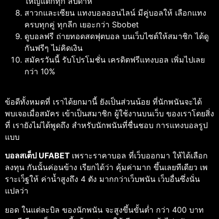
ใหญ่แตกทุก สัปดาห์
สาวกและเซียน แทงบอลออนไลน์ มีคู่บอลให้ เลือกแทง
ครบทุกคู่ ทุกลีก เยอะกว่า Sbobet
ดูบอลฟรี ถ่ายทอดสดฟุตบอล บนเว็บไซต์ให้สมาชิก ได้ดู
กันฟรีๆ ไม่คิดเงิน
สมัครวันนี้ รับโปรโมชั่น เครดิตฟรีแทงบอล เพิ่มไปเลย
กว่า 10%
ข้อดีทั้งหมดที่ เราได้ยกมานี้ ยังเป็นส่วนน้อย ที่นักพนันจะได้
พบเจอเมื่อสมัคร เข้าเป็นสมาชิก ผู้ใช้งานบนเว็บ ของเราโดยสิ่ง
ที่ เรายังไม่ได้พูดถึง สำหรับนักพนันที่ชื่นชอบ การแทงบอลรูป
แบบ
บอลสเต็ป UFABET
เพราะราคาบอล ที่เว็บออกมา ให้ได้เลือก
ลงทุน กันนั้นค่อนข้าง เรียกได้ว่า คุ้มค่ามาก ขึ้นเลยทีเดียว เพ
ราะเว็ฐให้ ค่าน้ำสูงถึง 4 ตัง มากกว่าเว็บพนัน เว็บอื่นซึ่งนั่น
แปลว่า
ยอด ในแต่ละบิล ของนักพนัน จะสูงขึ้นขั้นต่ำ กว่า 400 บาท