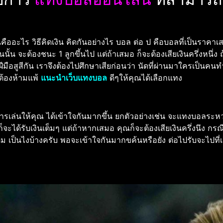
อะไร วิธีคิดเงิน คิดกันอย่างไร บอล ต่อ ป คือบอลที่เป็นราคาเสอ
้น จะต้องชนะ 1 ลูกขึ้นไป แต่ถ้าเสมอ ก็จะต้องเสียเงินครึ่งหนึ่ง 
อสูสีกัน เราจึงต้องไปศึกษาเสียก่อนว่า นัดที่ผ่านมาใครเป็นคนทำถ้
งต้องห้ามแพ้
แนะนำเว็บแทงบอล
ดีๆให้คุณได้เลือกแทง
เล่นให้คุณ ได้เข้าใจกันมากขึ้น ยกตัวอย่างเช่น จะแทงบอลระหว่าง 
จะได้รับเงินเต็มๆ แต่ถ้าหากเสมอ คุณก็จะต้องเสียเงินครึ่งนึง ก
ยเต็ม เป็นไงบ้างครับ พอจะเข้าใจกันมากขค้นหรือยัง ต่อไปรับจะไปที่เ