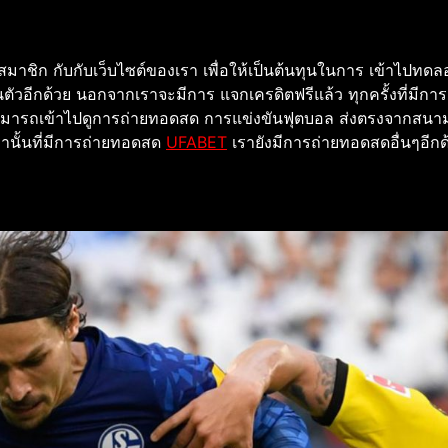
ครสมาชิก กับกับเว็บไซต์ของเรา เพื่อให้เป็นต้นทุนในการ เข้าไปทดล
นตัวอีกด้วย นอกจากเราจะมีการ แจกเครดิตฟรีแล้ว ทุกครั้งที่มีการฝา
ังสามารถเข้าไปดูการถ่ายทอดสด การแข่งขันฟุตบอล ส่งตรงจากสนาม 
่านั้นที่มีการถ่ายทอดสด
UFABET
เรายังมีการถ่ายทอดสดอื่นๆอีกด้