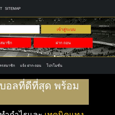
ET
SITEMAP
เข้าสู่ระบบ
รสมาชิก
ฝาก ถอน
ัครสมาชิก
แจ้ง ฝาก-ถอน
โปรโมชั่น
อลที่ดีที่สุด พร้อม
ถทำกำไรและ
เทคนิคแทง