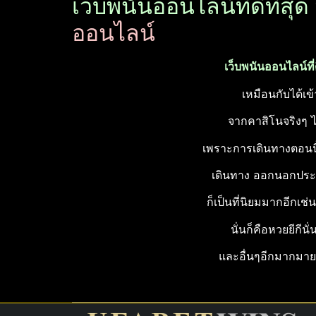
เว็บพนันออนไลน์ที่ดีที่สุด
ออนไลน์
เว็บพนันออนไลน์ที่ดี
เหมือนกับได้เข
จากคาสิโนจริงๆ ไม
เพราะการเดินทางตอนนี้
เดินทาง ออกนอกประเท
ก็เป็นที่นิยมมากอีกเช
นั่นก็คือหวยยีกี
และอื่นๆอีกมากมาย 