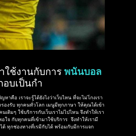
ข้าใช้งานกับการ
พนันบอล
นกอบเป็นกำ
ัญหาคือ เราจะรู้ได้ยังไงว่าเว็บไหน ที่จะไม่โกงเรา
่ารองรับ ทุกคนทั่วโลก เมนูมีทุกภาษา ให้คุณได้เข้า
คนเดิมๆ ใช้บริการกับเว็บเราไม่ไปไหน จึงทำให้เรา
อใจ กับทุกคนที่เข้ามาใช้บริการ จึงทำให้เรามี
้ ทุกช่องทางที่เรมีกับได้ พร้อมกับมีการแจก