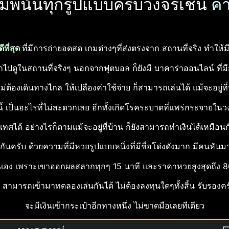
มีพนันทุกรูปแบบครบวงจรเช่น
คา
ที่สุด
ที่มีการถ่ายอดสด เกมต่างๆที่ส่งตรงจาก สถานที่จริง ทำให
้าไปดูในสถานที่จริงๆ นอกจากฟุตบอล ก็ยังมี บาคาร่าออนไลน์ ที
่ต้องเดินทางไกล ให้เปลืองค่าใช้จ่าย ก็สามารถเล่นได้ แม้จะอยู่ที่
 เป็นอะไรที่ไม่สะดวกเลย อีกทั้งเกิดโรคระบาดที่แพร่กระจายใน
ศได้ อย่างไรก็ตามแม้จะอยู่ที่บ้าน ก็ยังสามารถทำเงินได้เหมือ
่นกันครับ ด้วยความที่มีหวยรูปแบบหนึ่งที่มีชื่อโด่งดังมาก มีคนหั
นั่นเอง เพราะเขาออกผลสลากทุกๆ 15 นาที และราคาหวยสูงสุดถึง 8
สามารถเข้ามาทดลองเล่นกันได้ ไม่ต้องลงทุนใดๆทั้งสิ้น รับรองค
จะมีเงินเข้ากระเป๋าอีกทางหนึ่ง ไม่ขาดมือเลยทีเดียว