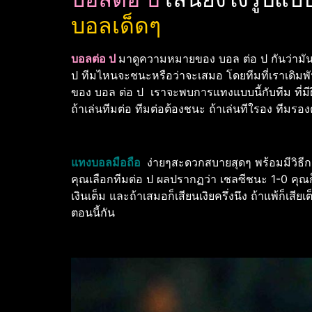
บอลเด็ดๆ
บอลต่อ ป
มาดูความหมายของ บอล ต่อ ป กันว่ามันคือ
ป ทีมไหนจะชนะหรือว่าจะเสมอ โดยทีมที่เราเดิมพันนั
ของ บอล ต่อ ป เราจะพบการแทงแบบนี้กับทีม ที่มีฝีมื
ถ้าเล่นทีมต่อ ทีมต่อต้องชนะ ถ้าเล่นทีใรอง ทีมรอ
แทงบอลมือถือ
ง่ายๆสะดวกสบายสุดๆ พร้อมมีวิธีการ
คุณเลือกทีมต่อ ป ผลปรากฏว่า เชลซีชนะ 1-0 คุณก็
เงินเต็ม และถ้าเสมอก็เสียนเงิยครึ่งนึง ถ้าแพ้ก็เสี
ตอนนี้กัน