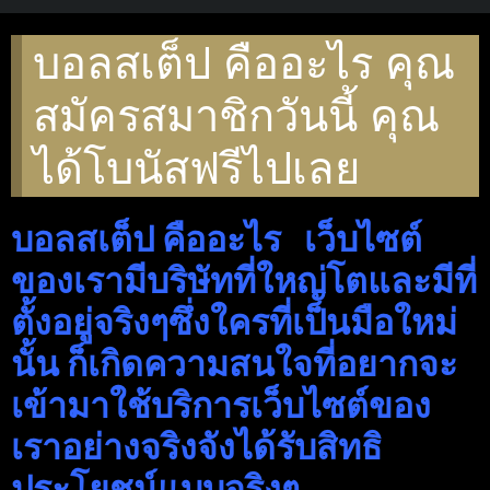
บอลสเต็ป คืออะไร คุณ
สมัครสมาชิกวันนี้ คุณ
ได้โบนัสฟรีไปเลย
บอลสเต็ป คืออะไร เว็บไซต์
ของเรามีบริษัทที่ใหญ่โตและมีที่
ตั้งอยู่จริงๆซึ่งใครที่เป็นมือใหม่
นั้น ก็เกิดความสนใจที่อยากจะ
เข้ามาใช้บริการเว็บไซต์ของ
เราอย่างจริงจังได้รับสิทธิ
ประโยชน์แบบจริงๆ