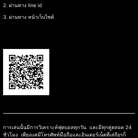
2. ผ่านทาง line id
3. ผ่านทาง หน้าเว็บไซต์
การเล่นนั้นมีการวิเคราะห์ฟุตบอลทุกวัน และมีทุกคู่ตลอด 24
ชั่วโมง เพียงแค่มีโทรศัพท์มือถือและอินเตอร์เน็ตที่เสถียรก็