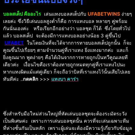
บอลสเต็ป คืออะไร
เล่นแทงบอลสเต็ปกับ
UFABETWINS
ง่ายๆ
เลยค่ะ ซึ่งวิธีเล่นบอลสูงต่ำก็คือ การแทงบอล หลายๆ คู่พร้อม
กันนั่นเองค่ะ หรือเรียกอีกอย่างว่า บอลชุด ก็ได้ ซึ่งโดยทั่วไป
แล้ว บอลสเต็ป จะต้องมีการแทงบอลอย่างน้อย 3 คู่ขึ้นไป
UFABET
ในโดยเงินที่จะได้จากการทายบอลสเต็ปถูกนั้น ก็จะ
คูณขึ้นไปเรื่อยๆ ตามจำนวนคู่ที่เราแทง ยิ่งแทงมากค่ะ และก็
ยิ่งคูณมาก พูดง่ายๆ คือได้เงินจากการทายถูกเป็นทวีคูณเลยที
เดียวค่ะ เงื่อนไขคือเราต้องทายถูกหมดทุกคู่ที่เราแทงไปนะ
หากแทงผิดแม้แต่คู่เดียว ก็จะถือว่าบิลที่เราแทงไว้นั้นเสียไปเลย
ทันทีค่ะ ..
กดคลิก
>>>
แทงบา คาร่า
ซึ่งสำหรับมือใหม่ส่วนใหญ่ที่หัดเล่นบอลชุดจะต้องระมัดระวัง
เป็นพิเศษค่ะ เพราะการเล่นบอลชุดนั้น ควรที่จะเล่นเฉพาะทีม
ที่ห่างชั้นกันเป็นหลัก เพราะผู้เล่นจะต้องมีความรู้เกี่ยวกับข้อมูล