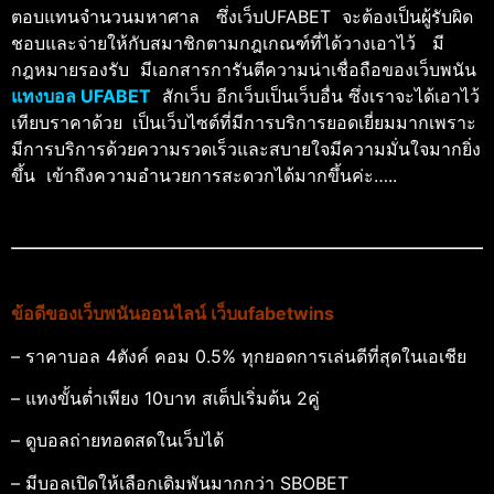
ตอบแทนจำนวนมหาศาล ซึ่งเว็บUFABET จะต้องเป็นผู้รับผิด
ชอบและจ่ายให้กับสมาชิกตามกฎเกณฑ์ที่ได้วางเอาไว้ มี
กฎหมายรองรับ มีเอกสารการันตีความน่าเชื่อถือของเว็บพนัน
แทงบอล UFABET
สักเว็บ อีกเว็บเป็นเว็บอื่น ซึ่งเราจะได้เอาไว้
เทียบราคาด้วย
เป็นเว็บไซต์ที่มีการบริการยอดเยี่ยมมากเพราะ
มีการบริการด้วยความรวดเร็วและสบายใจมีความมั่นใจมากยิ่ง
ขึ้น เข้าถึงความอำนวยการสะดวกได้มากขึ้นค่ะ…..
ข้อดีของเว็บพนันออนไลน์ เว็บufabetwins
– ราคาบอล 4ตังค์ คอม 0.5% ทุกยอดการเล่นดีที่สุดในเอเชีย
– แทงขั้นต่ำเพียง 10บาท สเต็ปเริ่มต้น 2คู่
– ดูบอลถ่ายทอดสดในเว็บได้
– มีบอลเปิดให้เลือกเดิมพันมากกว่า SBOBET