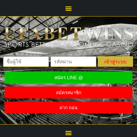
เข้าสู่ระบบ
สมัคร LINE @
สมัครสมาชิก
ฝาก ถอน