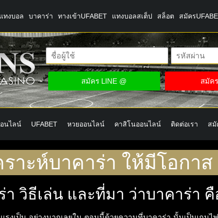
แทงบอล
บาคาร่า
ทางเข้าUFABET
แทงบอลสเต็ป
สล็อต
สมัครUFAB
สมัคร LINE @
สมัค
ออนไลน์
UFABET
หวยออนไลน์
คาสิโนออนไลน์
ติดต่อเรา
สม
ิเคราะห์บาคาร่า ให้มีโอกาส
่า วิธีเล่น และที่มา ว่าบาคาร่า ค
าแรงเป็น อย่างมากเลยใน ตอนนี้ด้วยความที่บาคาร่า นั้นเป็นเกมไพ่