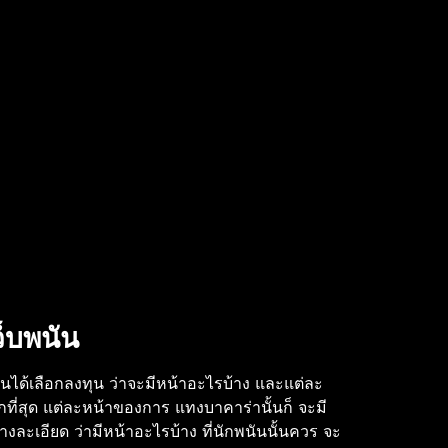
ว็บพนัน
นั้นได้เลือกลงทุน ว่าจะมีหน้าอะไรบ้าง และแต่ละ
ากที่สุด แต่ละหน้าของการ แทงบาคาร่านั้นก็ จะมี
งละเอียด ว่ามีหน้าอะไรบ้าง ที่นักพนันนั้นควร จะ