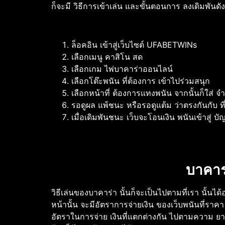
ก็จะมี วิธีการเข้าเล่น และขั้นตอนการ ลงเดิมพันดังน
ล็อคอิน เข้าสู่เว็บไซต์ UFABETWINs
เลือกเมนู คาสิโน สด
เลือกเกม ไพ่บาคาร่าออนไลน์
เลือกโต๊ะพนัน ที่ต้องการ เข้าไปร่วมสนุก
เลือกหน้าที่ ต้องการแทงพนัน จากนั้นก็ใส่ 
รอดูผล แพ้ชนะ หรือรอดูแต้ม ว่าตรงกันกับ ท
เมื่อเดิมพันชนะ เว็บจะโอนเงิน พนันเข้าสู่ บ
บาคาร่
วิธีเล่นของบาคาร่า นั้นก็จะเป็นไปตามที่เรา นั้นได
หน้านั้น จะมีอัตราการจ่ายเงิน ของเว็บพนันที่ราคา
อัตราในการจ่าย เงินที่แตกต่างกัน ไปตามความ ยาก