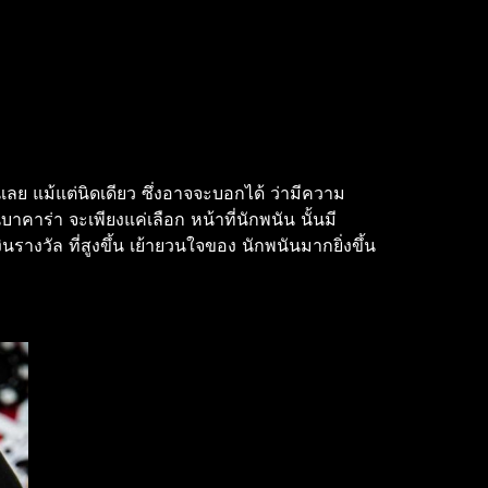
อนเลย แม้แต่นิดเดียว ซึ่งอาจจะบอกได้ ว่ามีความ
าคาร่า จะเพียงแค่เลือก หน้าที่นักพนัน นั้นมี
รางวัล ที่สูงขึ้น เย้ายวนใจของ นักพนันมากยิ่งขึ้น