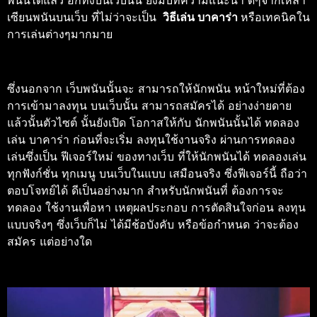
พนันได้แล้ว อีกทั้งบนเว็บนั้น ยังมีบทความแนะนำ ดีๆจากเหล่า
เซียนพนันบนเว็บ ที่ไม่ว่าจะเป็น
วิธีเล่น บาคาร่า
หรือเทคนิคใน
การเล่นต่างๆมากมาย
ซึ่งนอกจาก เว็บพนันนั้นจะ สามารถให้นักพนัน หน้าใหม่ที่ต้อง
การเข้ามาลงทุน บนเว็บนั้น สามารถสมัครได้ อย่างง่ายดาย
แล้วนั้นตัวไซต์ นั้นยังเปิด โอกาสให้กับ นักพนันนั้นได้ ทดลอง
เล่น บาคาร่า ก่อนที่จะเริ่ม ลงทุนใช้งานจริง ผ่านการทดลอง
เล่นซึ่งเป็น ฟีเจอร์ใหม่ ของทางเว็บ ที่ให้นักพนันได้ ทดลองเล่น
ทุกฟังก์ชั่น ทุกเมนู บนเว็บในแบบ เสมือนจริง ซึ่งฟีเจอร์นี้ ถือว่า
ตอบโจทย์ได้ ดีเป็นอย่างมาก สำหรับนักพนันที่ ต้องการจะ
ทดลอง ใช้งานเพื่อหา เหตุผลประกอบ การตัดสินใจก่อน ลงทุน
แบบจริงๆ ซึ่งเว็บก็ไม่ ได้มีช้อบังคับ หรือข้อกำหนด ว่าจะต้อง
สมัคร แต่อย่างใด