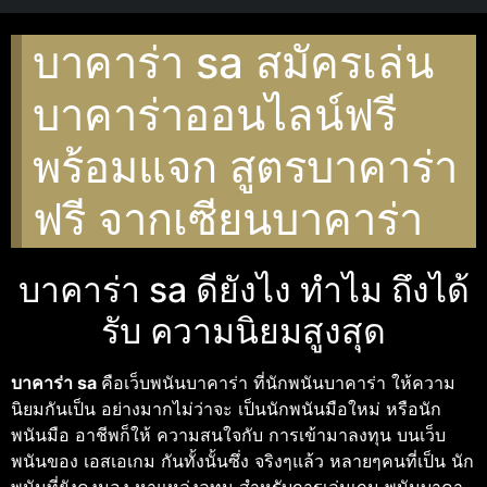
บาคาร่า sa สมัครเล่น
บาคาร่าออนไลน์ฟรี
พร้อมแจก สูตรบาคาร่า
ฟรี จากเซียนบาคาร่า
บาคาร่า sa ดียังไง ทำไม ถึงได้
รับ ความนิยมสูงสุด
บาคาร่า sa
คือเว็บพนันบาคาร่า ที่นักพนันบาคาร่า ให้ความ
นิยมกันเป็น อย่างมากไม่ว่าจะ เป็นนักพนันมือใหม่ หรือนัก
พนันมือ อาชีพก็ให้ ความสนใจกับ การเข้ามาลงทุน บนเว็บ
พนันของ เอสเอเกม กันทั้งนั้นซึ่ง จริงๆแล้ว หลายๆคนที่เป็น นัก