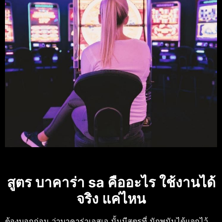
สูตร บาคาร่า sa คืออะไร ใช้งานได้
จริง แค่ไหน
ต้องบอกก่อน ว่าบาคาร่าเอสเอ นั้นมีสูตรที่ นักพนันได้แจกไว้