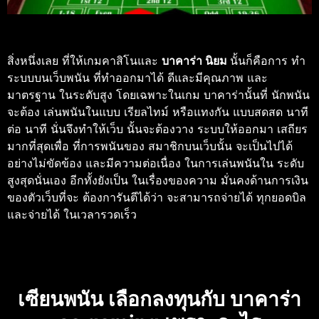
สิ่งหนึ่งเลย ที่ให้เกมคาสิโนและ
บาคาร่า นิยม
นั้นก็คือการ ทำ
ระบบบนเว็บพนัน ที่ทำออกมาได้ ดีและมีคุณภาพ และ
มาตรฐาน ในระดับสูง โดยเฉพาะในเกม บาคาร่านั้นที่ นักพนัน
จะต้อง เล่นพนันในแบบ เรียลไทม์ หรือแทงกัน แบบสดสด นาที
ต่อ นาที นั่นจึงทำให้เว็บ นั้นจะต้องวาง ระบบให้ออกมา เสถียร
มากที่สุดเพื่อ ที่การพนันของ สมาชิกบนเว็บนั้น จะเป็นไปได้
อย่างไม่ขัดข้อง และมีความต่อเนื่อง ในการเล่นพนันใน ระดับ
สูงสุดนั่นเอง อีกทั้งยังเป็น ในเรื่องของความ มั่นคงด้านการเงิน
ของตัวเว็บที่จะ ต้องการันตีได้ว่า จะสามารถจ่ายได้ ทุกยอดบิล
และจ่ายได้ ในเวลารวดเร็ว
เซียนพนัน เลือกลงทุนกับ บาคาร่า