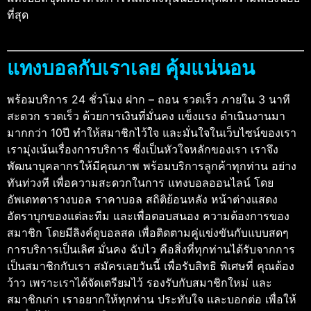
ที่สุด
แทงบอลกับเราเลย คุ้มแน่นอน
พร้อมบริการ 24 ชั่วโมง ฝาก – ถอน รวดเร็ว ภายใน 3 นาที
สะดวก รวดเร็ว ด้วยการเงินที่มั่นคง แข็งแรง ดำเนินงานมา
มากกว่า 10ปี ทำให้สมาชิกไว้ใจ และมั่นใจในเว็บไซน์ของเรา
เรามุ่งเน้นเรื่องการบริการ ซึ่งเป็นหัวใจหลักของเรา เราจึง
พัฒนาบุคลากรให้มีคุณภาพ พร้อมบริการลูกค้าทุกท่าน อย่าง
ทันท่วงที เพื่อความสะดวกในการ แทงบอลออนไลน์ โดย
อัพเดทตารางบอล ราคาบอล สถิติย้อนหลัง หน้าต่างแสดง
อัตราบุกของแต่ละทีม และเพื่อตอบสนอง ความต้องการของ
สมาชิก โดยมีลิงค์ดูบอลสด เพื่อติดตามคู่แข่งขันกับแบบสดๆ
การบริการเป็นเลิศ มั่นคง ฉับไว คือสิ่งที่ทุกท่านได้รับจากการ
เป็นสมาชิกกับเรา สมัครเลยวันนี้ เพื่อรับสิทธิ พิเศษที่ คุณต้อง
ว้าว เพราะเราได้จัดเตรียมไว้ รองรับกับสมาชิกใหม่ และ
สมาชิกเก่า เราอยากให้ทุกท่าน ประทับใจ และบอกต่อ เพื่อให้