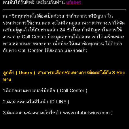
คนอื่นได้รับสิทธิ เหมือนกับท่าน
ufabet
สมาชิกทุกท่านไม่ต้องเป็นกังวล ว่าถ้าหากว่ามีปัญหา ใน
ระหว่างการใช้งาน และ จะไม่มีคนดูแล เพราะว่าทางเราได้จัด
เตรียมผู้ดูแล้วให้กับท่านแล้ว 24 ชั่วโมง ถ้ามีปัญหาในการใช้
งาน ทาง Call Center ก็จะดูแลท่านได้ตลอด เราได้เตรียมช่อง
ทาง หลากหลายช่องทาง เพื่อที่จะให้สมาชิกทุกท่าน ได้ติดต่อ
กับทาง Call Center ได้สะดวก และรวดเร็ว
ลูกค้า ( Users ) สามารถเลือกช่องทางการติดต่อได้ถึง 3 ช่อง
ทาง
1.ติดต่อผ่านทางเบอร์มือถือ ( Call Center )
2.ต่อผ่านทางไอดีไลน์ ( ID LINE )
3.ติดต่อผ่านช่องทางเว็บไซต์ ( www.ufabetwins.com )