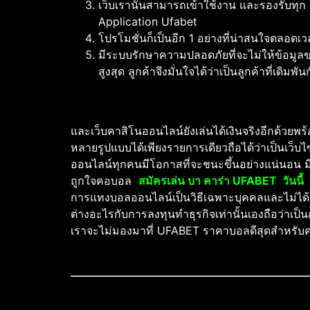
เว็บเรานั่นสามารถเข้าใช้งาน และรองรับทุก
Application Ufabet
โปรโมชั่นก็เป็นอีก 1 อย่างที่น่าสนใจตลอดเวล
มีระบบรักษาความปลอดภัยที่จะไม่ให้ข้อมูลขอ
สูงสุด ลูกค้าจึงมั่นใจได้ว่าเป็นลูกค้าที่เดิมพ
และเว็บคาสิโนออนไลน์ยังเล่นได้เงินจริงอีกด้วย
หลายรูปแบบได้เพียงรายการเดียวถือได้ว่าเป็นเว็บ
ออนไลน์ทุกคนมีโอกาสที่จะชนะขึ้นอย่างแน่นอน มีสิท
ถูกใจคอบอล
สมัครเล่น
บา คาร่า UFABET วันนี้
เ
การแทงบอลออนไลน์เป็นวิธีเฉพาะบุคคลและไม่ได้สร
ต่างอะไรกับการลงทุนทําธุรกิจเท่านั้นเองถือว่าเป็
เราจะไม่มองมาที่ UFABET ราคาบอลดีสุดสำหรั