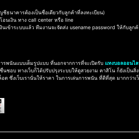
ญชีธนาคารต้องเป็นชื่อเดียวกับลูกค้าที่ลงทะเบียน)
นเงิน ทาง call center หรือ line
ินเข้าระบบแล้ว ทีมงานจะจัดส่ง usename password ให้กับลูกค้า
ารพนันแบบเต็มรูปแบบ ที่นอกจากการที่จะเปิดรับ
แทงบอลออนไลน
่นชอบ ทางเว็บก็ได้ปรับปรุงระบบให้ดูสวยงาม คาสิโน ก็ยังเป็นสิ่
ต ซึ่งเว็บเรานั่นให้ราคา ในการเล่นการพนัน ที่ดีที่สุด มากกว่าเว็บ