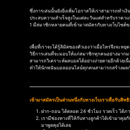
ซึ่งการเล่นนั้นยังยิ่งเพิ่มโอกาสให้เราสามารถทำเง
ประสบความสำเร็จสูงในแต่ละวันแต่สำหรับราคาแพ้
1 มีสมาชิกหลายคนที่เข้ามาสมัครกับทางเว็บไซต์ขอ
เพื่อที่เราจะได้รู้ลิมิตของตัวเองว่าเมื่อไหร่จึ
วิธีการเล่นที่จะมอบให้แก่สมาชิกทุกคนอย่างมากมา
สามารถวิเคราะห์ผลบอลได้อย่างง่ายดายอีกด้วยเน
ทำให้นักพนันบอลออนไลน์ทุกคนสามารถสร้างผลกำ
เข้ามาสมัครเป็นส่วนหนึ่งกับทางเว็บเราเพื่อรับส
ฝาก-ถอน ได้ตลอด 24 ชั่วโมง รวดเร็ว ได้ภ
เรามีช่องทางที่ให้กับทางลูกค้าได้เข้ามาค
มาพูดคุยได้เลย