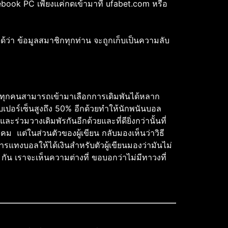
tebook PC เพียงแค่กดเข้ามาที่ ufabet.com หรือ
้ว่า ข้อมูลสมาชิกทุกท่าน จะถูกเก็บเป็นความลับ
ลน์ทุกคนสามารถเข้ามาเลือกการเดิมพันได้หลาก
บเปอร์เซ็นสูงถึง 50% อีกด้วยทำให้นักพนันบอล
่วมวางเดิมพัรกันอีกด้วยและที่ดียิ่งกว่านั้นที่
คม แต่ในส่วนตัวของผู้เขียน กลับมองเห็นว่าวิธี
แทงบอลให้ได้เงินสำหรับตัวผู้เขียนมองว่ามันไม่
ๆ กัน เราจะเห็นความต่างที่ ขอบอกว่าไม่มีทาวงที่