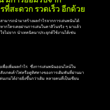
ที่สะดวก รวดเร็ว อีกด้วย
ลับที่สามารถนำมาสร้างผลกำไรจากการเล่นพนันได้
หากใครเคยผ่านการเล่นในคาสิโนจริง ๆ มาแล้ว
ข้าใจไม่ยาก นำเทคนิคมาประยุกต์ใช้งานได้เช่น
วยเพื่อเพิ่มผลกำไร ซึ่งการเล่นพนันออนไลน์ใน
ังเกตเค้าไพ่หรือดูทิศทางของการเดิมพันที่ผ่านมา
กมได้ง่ายยิ่งขึ้นกว่าเดิม หลายคนที่เป็นเซียน