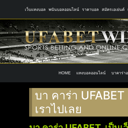
เว็บแทงบอล
พนันบอลออนไลน์
ราคาบอล
สมัครเอเย่นต์
HOME
แทงบอลออนไลน์
บาคาร่า
บา คาร่า UFABET สม
เราไปเลย
บา คาร่า UFABET เป็นเว็