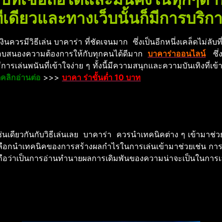
ียวและทางเว็บนั้นก็มีการบริการ
นควรมีวิธีเล่น บาคาร่า ที่ชัดเจนมาก ซึ่งเป็นอีกหนึ่งเคล็ดไม่
ถตอบสนองความต้องการให้กับทุกคนได้ดีมาก
บาคาร่าออนไลน์
ซึ่ง
ารเล่นพนันที่เข้าใจง่าย ๆ ทั้งนี้มีความสนุกและความบันเทิงที่เ
คลิกอ่านต่อ
>>>
บาคา ร่าขั้นต่ำ 10 บาท
คเช่นเดียวกันกับวิธีเล่นเลย บาคาร่า ควรนำเทคนิคต่าง ๆ เข้ามาช่
วรเลือกนำเทคนิคของการสร้างผลกำไรในการเล่นเข้ามาช่วยเช่น การส
ถือว่าเป็นการอ่านทำนายผลการเดิมพันของความน่าจะเป็นในการเล่นเ