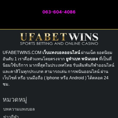
063-604-4086
UFABETWINS.COM
เว็บแทงบอลออนไลน์
ผ่านเน็ต ยอดนิยม
อันดับ 1 เราคือตัวแทนโดยตรงจาก
ยูฟ่าเบท พนันบอล
ที่เป็นที่
นิยมใช้บริการ มากที่สุดในประเทศไทย รับเดิมพันกีฬาออนไลน์
และคาสิโนทุกประเภท สามารถเล่น การพนันออนไลน์ ผ่าน
เว็บไซต์ หรือ บนมือถือ ( Iphone หรือ Android ) ได้ตลอด 24
ชม.
หมวดหมู่
บทความแทงบอล
ข่าวกีฬา