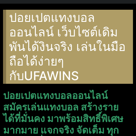
ปอยเปตแทงบอล
ออนไลน์ เว็บไซต์เดิม
พันได้งินจริง เล่นในมือ
ถือได้ง่ายๆ
กับUFAWINS
ปอยเปตแทงบอลออนไลน์
สมัครเล่นแทงบอล สร้างราย
ได้ที่มั่นคง มาพร้อมสิทธิ์พิเศษ
มากมาย แจกจริง จัดเต็ม ทุก