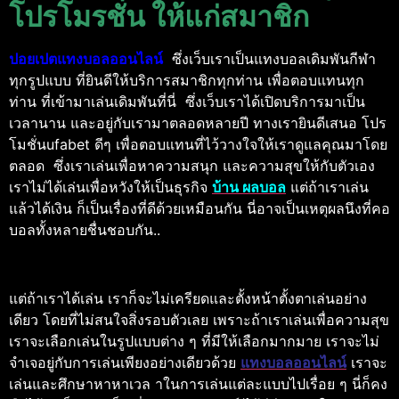
โปรโมรชั่น ให้แก่สมาชิก
ปอยเปตแทงบอลออนไลน์
ซึ่งเว็บเราเป็นแทงบอลเดิมพันกีฬา
ทุกรูปแบบ ที่ยินดีให้บริการสมาชิกทุกท่าน เพื่อตอบแทนทุก
ท่าน ที่เข้ามาเล่นเดิมพันที่นี่ ซึ่งเว็บเราได้เปิดบริการมาเป็น
เวลานาน และอยู่กับเรามาตลอดหลายปี ทางเรายินดีเสนอ โปร
โมชั่นufabet ดีๆ เพื่อตอบแทนที่ไว้วางใจให้เราดูแลคุณมาโดย
ตลอด ซึ่งเราเล่นเพื่อหาความสนุก และความสุขให้กับตัวเอง
เราไม่ได้เล่นเพื่อหวังให้เป็นธุรกิจ
บ้าน ผลบอล
แต่ถ้าเราเล่น
แล้วได้เงิน ก็เป็นเรื่องที่ดีด้วยเหมือนกัน นี่อาจเป็นเหตุผลนึงที่คอ
บอลทั้งหลายชื่นชอบกัน..
แต่ถ้าเราได้เล่น เราก็จะไม่เครียดและตั้งหน้าตั้งตาเล่นอย่าง
เดียว โดยที่ไม่สนใจสิ่งรอบตัวเลย เพราะถ้าเราเล่นเพื่อความสุข
เราจะเลือกเล่นในรูปแบบต่าง ๆ ที่มีให้เลือกมากมาย เราจะไม่
จำเจอยู่กับการเล่นเพียงอย่างเดียวด้วย
แทงบอลออนไลน์
เราจะ
เล่นและศึกษาหาหาเวล าในการเล่นแต่ละแบบไปเรื่อย ๆ นี่ก็คง