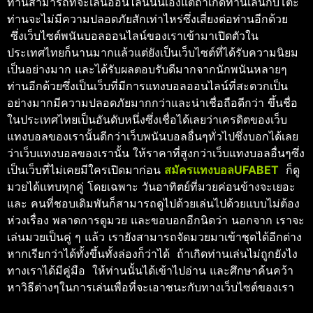
ท่านสามารถที่จะเล่นออนไลน์นั่นเองแต่ถ้าเกิดท่านเล่นกับโต๊ะ
ท่านจะไม่มีความปลอดภัยสักเท่าไหร่ซึ่งเสี่ยงต่อท่านอีกด้วย
ซึ่งเว็บไซต์พนันบอลออนไลน์ของเราเข้ามาเปิดตัวใน
ประเทศไทยก็นานมากแล้วแต่ยังเป็นเว็บไซต์ที่ได้รับความนิยม
เป็นอย่างมาก และได้รับผลตอบรับดีมากจากนักพนันหลายๆ
ท่านอีกด้วยซึ่งเป็นเว็บที่มีการแทงบอลออนไลน์ที่สะดวกเป็น
อย่างมากมีความปลอดภัยมากกว่าและน่าเชื่อถือดีกว่า ขึ้นชื่อ
ในประเทศไทยเป็นอันดับหนึ่งซึ่งเชื่อได้เลยว่าเครดิตของเว็บ
แทงบอลของเรานั้นดีกว่าเว็บพนันบอลอื่นๆทั่วไปซึ่งบอกได้เลย
ว่าเว็บแทงบอลของเรานั้น ให้ราคาที่สูงกว่าเว็บแทงบอลอื่นๆซึ่ง
เป็นเว็บที่ไม่เคยมีใครเปิดมาก่อน
สมัครแทงบอลUFABET
ก็ดู
มวยได้แทบทุกคู่ โดยเฉพาะ วันอาทิตย์ที่มวยค่อนข้างจะเยอะ
และ คนที่ชอบเดิมพันก็สามารถดูไปด้วยเล่นไปด้วยแบบไม่ต้อง
ห่วงเรื่อง พลาดการดูมวย และขอบอกอีกนิดว่า นอกจาก เราจะ
เล่นมวยเป็นคู่ ๆ แล้ว เรายังสามารถจัดมวยมาเข้าชุดได้อีกต่าง
หากเรียกว่าได้ทั้งขึ้นทั้งล่องก็ว่าได้ ถ้าเกิดท่านเล่นไม่ถูกยังไง
ทางเราได้มีคู่มือ ให้ท่านนั้นได้เข้าไปอ่าน และศึกษาค้นคว้า
หาวิธีต่างๆในการเล่นเพื่อที่จะเอาชนะกับทางเว็บไซต์ของเรา