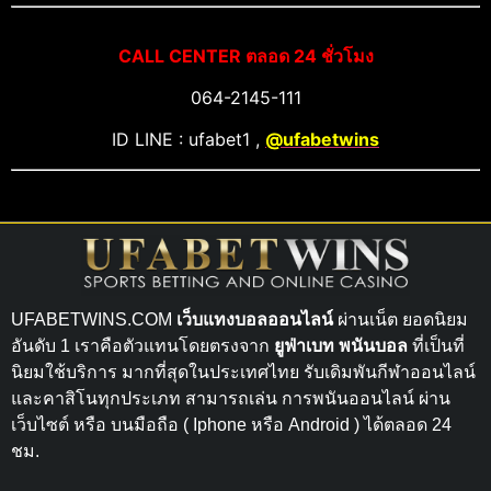
CALL CENTER ตลอด 24 ชั่วโมง
064-2145-111
ID LINE : ufabet1 ,
@ufabetwins
UFABETWINS.COM
เว็บแทงบอลออนไลน์
ผ่านเน็ต ยอดนิยม
อันดับ 1 เราคือตัวแทนโดยตรงจาก
ยูฟ่าเบท พนันบอล
ที่เป็นที่
นิยมใช้บริการ มากที่สุดในประเทศไทย รับเดิมพันกีฬาออนไลน์
และคาสิโนทุกประเภท สามารถเล่น การพนันออนไลน์ ผ่าน
เว็บไซต์ หรือ บนมือถือ ( Iphone หรือ Android ) ได้ตลอด 24
ชม.