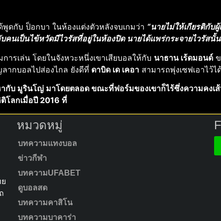
ได้พูดกับ ป็อกบา ในห้องแต่งตัวหลังจบเกมว่า
“นายไม่ให้เกียรติกั
กับคนเป็นไข้หวัดมีไวรัสที่อยู่ในห้องปิด นายได้แพร่กระจายไวรัสนั้
ร์มการเล่น โดยในจังหวะหนึ่งเขาเสียบอลให้กับ
นาธาน เร้ดมอนด์
ข
ญลากบอลไปส่องไกล ยังดีที่
ดาบิด เด เคอา
สามารถพุ่งเซฟเอาไว้ได
หากับ มูรินโญ่ มาโดยตลอด ขณะที่ฟอร์มของเขาก็ไร้ซึ่งความคงเส้นค
ิโลกเมื่อปี 2016 ที่
หมวดหมู่
F
บทความแทงบอล
ข่าวกีฬา
บทความUFABET
ทย
ดูบอลสด
ถ
บทความคาสิโน
บทความบาคาร่า