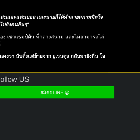
บผู้เล่นและแฟนบอล และนายก็ได้ทำลายสภาพจิตใจ
นไปยังคนอื่นๆ”
อง เซาแธมป์ตัน ที่กลางสนาม และไม่สามารถไล่
้
งวา นับตั้งแต่ย้ายจาก ยูเวนตุส กลับมายังถิ่น โอ
ollow US
สมัคร LINE @