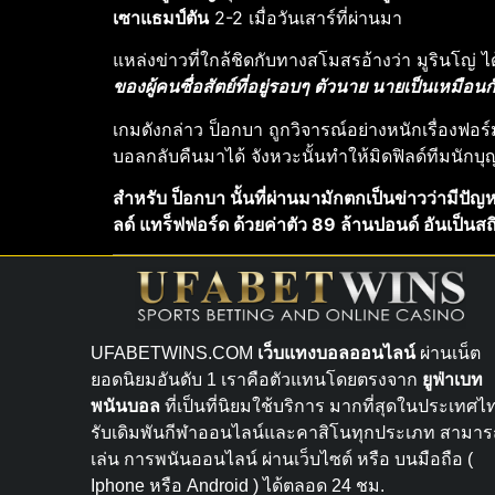
เซาแธมป์ตัน
2-2 เมื่อวันเสาร์ที่ผ่านมา
แหล่งข่าวที่ใกล้ชิดกับทางสโมสรอ้างว่า มูรินโญ่ 
ของผู้คนซื่อสัตย์ที่อยู่รอบๆ ตัวนาย นายเป็นเหมือน
เกมดังกล่าว ป็อกบา ถูกวิจารณ์อย่างหนักเรื่องฟอ
บอลกลับคืนมาได้ จังหวะนั้นทำให้มิดฟิลด์ทีมนักบุ
สำหรับ ป็อกบา นั้นที่ผ่านมามักตกเป็นข่าวว่ามีปัญ
ลด์ แทร็ฟฟอร์ด ด้วยค่าตัว 89 ล้านปอนด์ อันเป็นสถิต
UFABETWINS.COM
เว็บแทงบอลออนไลน์
ผ่านเน็ต
ยอดนิยมอันดับ 1 เราคือตัวแทนโดยตรงจาก
ยูฟ่าเบท
พนันบอล
ที่เป็นที่นิยมใช้บริการ มากที่สุดในประเทศไ
รับเดิมพันกีฬาออนไลน์และคาสิโนทุกประเภท สามาร
เล่น การพนันออนไลน์ ผ่านเว็บไซต์ หรือ บนมือถือ (
Iphone หรือ Android ) ได้ตลอด 24 ชม.