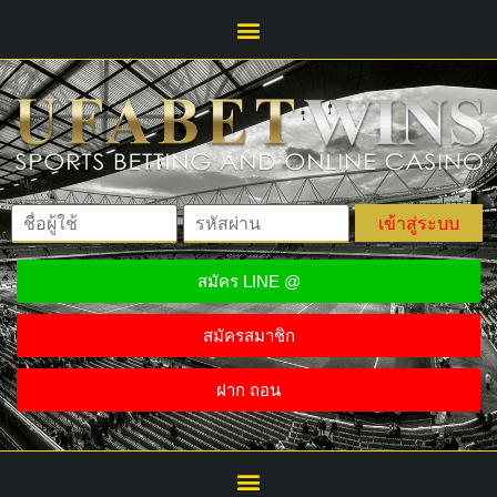
เข้าสู่ระบบ
สมัคร LINE @
สมัครสมาชิก
ฝาก ถอน