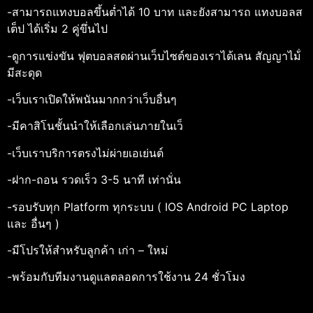
-สามารถแทงบอลขึ้นต่ำได้ 10 บาท และยังสามารถ แทงบอลส
เต็ป ได้เริ่ม 2 คู่ขึ่นไป
-ดูการแข่งขัน ฟุตบอลสดผ่านเว็บไซต์ของเราได้เลน สัญญาไม้่
มีสะดุด
-เว็บเราเปิดให้พนันมากกว่าเว็บอื่นๆ
-มีคาสิโนชั้นนำให้เลือกเล่นภายในเว็
-เว็บเราบริการตรงไม่ผ่ายเอเย่นต์
-ฝาก-ถอน รวดเร็ว 3-5 นาที เท่านั่น
-รอบรับทุก Platform ทุกระบบ ( IOS Android PC Laptop
และ อื่นๆ )
-มีโปรให้สำหรับลูกค้า เก่า – ใหม่
-พร้อมกับทีมงานดูแลตลอดการใช้งาน 24 ชั่วโมง