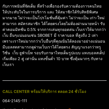
กับการพนันที่จัดเต็ม ที่สร้างเพื่อรองรับความต้องการคนไทย
ให้ประทับใจในการบริการ และ ให้สมาชิกได้รับสิทธิพิเศษ
มากมาย ไม่ว่าจะเป็นโปรโมชั่นที่คุ้มค่า ไม่ว่าจะเป็น เก่า-ใหม่
สามารถ สมัครสมาชิก ได้โดยตรงโดยไม่ต้องผ่านนายหน้า รับ
ค่าคอมมิทชั่น 0.5% จากการเล่นทุกยอดล่น เว็บเราให้มากกว่า
เว็บ อื่นๆแน่นอนเช่น SBOBET มี ราคาบอล ที่สูงถึง 2 เท่า
เพราะเราใหม่มากกว่าเว็บอื่นๆที่คุณนั่นได้ลองมาอย่างแน่นอน
มีบอลสดสามารถดูผ่านเว็บเราได้โดยตรง สัญญาแรงกว่าทรู
วิชั่น เว็บ ยูฟ่าเบ็ท รอบรับภาษาไทยเต็มรูปแบบ แทงบอลสเต็ป
เริ่มเพียง 2 คู่ เท่านั่น แทงขั้นต่ำ 10 บาท ซึ่งคุ้มมากๆ กับทาง
เว็บเรา
CALL CENTER พร้อมให้บริการ ตลอด 24 ชั่วโมง
064-2145-111