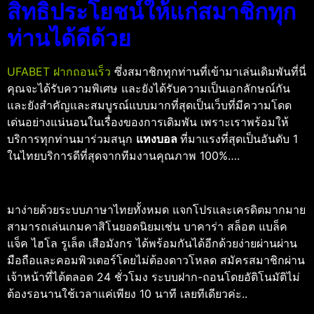
สิทธิประโยชน์ให้แก่สมาชิกทุก
ท่านได้ดีด้วย
UFABET ฝากถอนเร็ว
ซึ่งสมาชิกทุกท่านที่เข้ามาเล่นเดิมพันที่นี่
คุณจะ
ได้รับความพิเศษ และยังได้รับความเป็นเอกลักษณ์กัน
และยังสำคัญและสมบูรณ์แบบมากที่สุดเป็นเว็บที่มีความโดด
เด่นอย่างแน่นอนในเรื่องของการเดิมพัน เพราะเราพร้อมให้
บริการทุกท่านมาร่วมสนุก
แทงบอล
ที่มาแรงที่สุดเป็นอันดับ 1
ในไทยบริการดีที่สุดจากทีมงานคุณภาพ 100%….
มาง่ายด้วยระบบภาษาไทยทั้งหมด แจกโปรและเครดิตมากมาย
สามารถเล่นเกมคาสิโนยอดนิยมเช่น บาคาร่า สล็อต แบล็ค
แจ็ค ไฮโล รูเล็ต เสือมังกร ได้พร้อมกันได้อีกด้วยง่ายผ่านผ่าน
มือถือและคอมพิวเตอร์โดยไม่ต้องดาวโหลด สมัครสมาชิกผ่าน
เจ้าหน้าที่ได้ตลอด 24 ชั่วโมง ระบบฝาก-ถอนโดยอัติโนมัติไม่
ต้องรอนานใช้เวลาแค่เพียง 10 นาที เลยทีเดียวค่ะ..