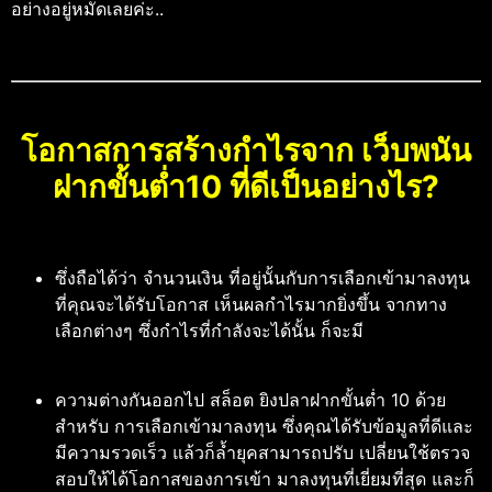
อย่างอยู่หมัดเลยค่ะ..
โอกาสการสร้างกำไรจาก เว็บพนัน
ฝากขั้นต่ำ10 ที่ดีเป็นอย่างไร?
ซึ่งถือได้ว่า จำนวนเงิน ที่อยู่นั้นกับการเลือกเข้ามาลงทุน
ที่คุณจะได้รับโอกาส เห็นผลกำไรมากยิ่งขึ้น จากทาง
เลือกต่างๆ ซึ่งกำไรที่กำลังจะได้นั้น ก็จะมี
ความต่างกันออกไป สล็อต ยิงปลาฝากขั้นต่ำ 10 ด้วย
สำหรับ การเลือกเข้ามาลงทุน ซึ่งคุณได้รับข้อมูลที่ดีและ
มีความรวดเร็ว แล้วก็ล้ำยุคสามารถปรับ เปลี่ยนใช้ตรวจ
สอบให้ได้โอกาสของการเข้า มาลงทุนที่เยี่ยมที่สุด และก็