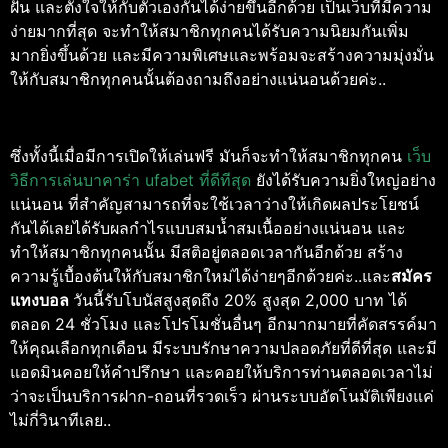
ฝัน และตั้งใจให้กับตัวเองกันได้ง่ายขึ้นอีกด้วย เป็นเว็บที่มีความ
ง่ายมากที่สุด จะทำให้สมาชิกทุกคนได้รับความนิยมกันเพิ่ม
มากยิ่งขึ้นด้วย และมีความพิเศษและพร้อมจะสร้างความมุ่งมั่น
ให้กับสมาชิกทุกคนนั้นต้องถามถึงอย่างแน่นอนด้วยค่ะ..
ซึ่งทั้งนี้เมื่อมีการเปิดให้เล่นฟรี มันก็จะทำให้สมาชิกทุกคน
เว็บ
วิธีการเล่นบาคาร่า ufabet ที่ดีทีสุด
ยังได้รับความยิ่งใหญ่อย่าง
แน่นอน ที่สำคัญสามารถที่จะใช้เวลาว่างให้เกิดผลประโยชน์
กันได้เลยได้รับผลกำไรแบบสมน้ำสมเนื้ออย่างแน่นอน และ
ทำให้สมาชิกทุกคนนั้น มีสติอยู่ตลอดเวลากันอีกด้วย สร้าง
ความรู้เบื้องต้นให้กับสมาชิกใหม่ได้ง่ายๆอีกด้วยค่ะ..และ
สมัคร
แทงบอล
วันนี้รับโบนัสสูงสุดถึง 20% สูงสุด 2,000 บาท ได้
ตลอด 24 ชั่วโมง และโปรโมชั่นอื่นๆ อีกมากมายที่คัดสรรค์มา
ให้คุณเลือกทุกเดือน มีระบบรักษาความปลอดภัยที่ดีที่สุด และมี
แอดมินคอยให้คำปรึกษา และคอยให้บริการท่านตลอดเวลาไม่
ว่าจะเป็นบริการฝาก-ถอนที่รวดเร็ว ผ่านระบบอัตโนมัติเพียงแค่
ไม่กี่วินาทีเลย..