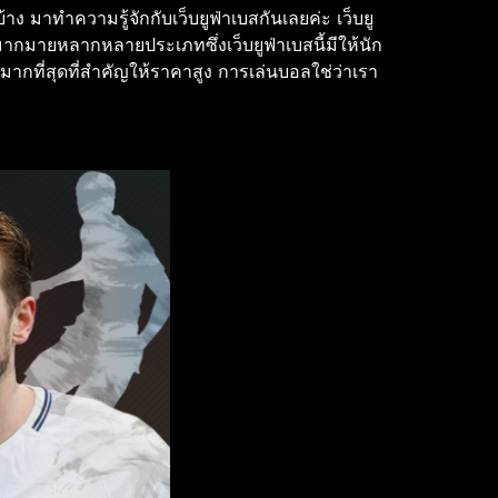
้าง มาทำความรู้จักกับเว็บยูฟ่าเบสกันเลยค่ะ เว็บยู
กมายหลากหลายประเภทซึ่งเว็บยูฟ่าเบสนี้มีให้นัก
กที่สุดที่สำคัญให้ราคาสูง การเล่นบอลใช่ว่าเรา