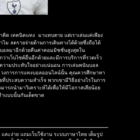
 เราคิด เทคนิคแทง มาแทบตาย แต่เราเล่นแค่เพียง
ม ลดรายจ่ายด้านการเดินทางได้ด้วยซึ่งถือได้
ลมาอีกด้วยคืนค่าคอมมิชชั่นสูงสุดใน
เว็บไซต์อื่นอีกด้วยและมีการบริการที่รวดเร็ว
เกิดความประทับใจอย่างแน่นอน
การเล่นพนันบอล
ไลน์ วงการการแทงบอลออนไลน์นั้น คุณควรศึกษาหา
ที่ประสบความสำเร็จ พวกเขามีวิธีอย่างไรในการ
มารถนำมาวิเคราะห์ได้เพื่อให้มีโอกาสเสียน้อย
าทำแบบนั้นกันเด็ดขาด
ดวก และง่าย แถมเว็บใช้งาน ระบบภาษาไทย เต็มรูป