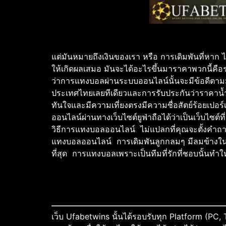
แต่มันหมายถึงเงินของเรา หรือ การเดิมพันที่หาก 
ให้เกิดผลเสมอ มันจะได้อะไรขึ้นมาราคาพวกนี้คื
ว่าการแทงบอลผ่านระบบออนไลน์นั้นจะมีข้อดีตาม
ประเทศไทยเลยทีเดียวและการรับประกันว่าราคาน้ำค
ทันใจและมีความเที่ยงตรงมีความซื่อสัตย์ร้อยเปอร
ออนไลน์ผ่านทางเว็บไซต์ยูฟ่าถือได้ว่าเป็นเว็บไ
วิธีการแทงบอลออนไลน์ ไม่แปลกที่คุณจะตั้งคำถ
แทงบอลออนไลน์ การเดิมพันลูกกลมๆ มีลมข้างใน ที
ที่สุด การแทงบอลเพราะเป็นทีมที่รักที่ชอบนั้นทำใ
เว็บ Ufabetwins นั้นได้รอบรับทุก Platform (PC,