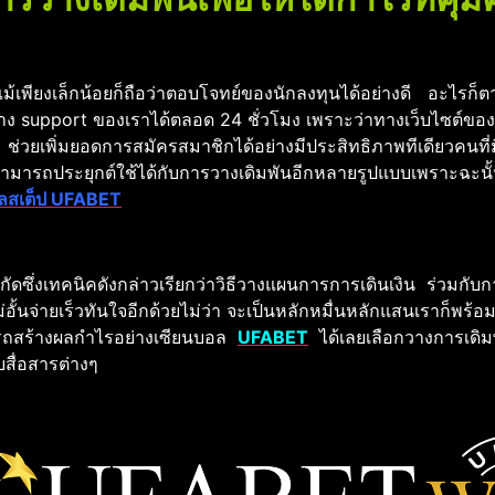
ม้เพียงเล็กน้อยก็ถือว่าตอบโจทย์ของนักลงทุนได้อย่างดี อะไรก็
support ของเราได้ตลอด 24 ชั่วโมง เพราะว่าทางเว็บไซต์ของเ
่างๆ ช่วยเพิ่มยอดการสมัครสมาชิกได้อย่างมีประสิทธิภาพทีเดียวคน
ามารถประยุกต์ใช้ได้กับการวางเดิมพันอีกหลายรูปแบบเพราะฉะนั้นม
บอลสเต็ป UFABET
ำกัดซึ่งเทคนิคดังกล่าวเรียกว่าวิธีวางแผนการการเดินเงิน ร่วมกั
ม่อั้นจ่ายเร็วทันใจอีกด้วยไม่ว่า จะเป็นหลักหมื่นหลักแสนเราก็พร
มารถสร้างผลกำไรอย่างเซียนบอล
UFABET
ได้เลยเลือกวางการเดิมพั
สื่อสารต่างๆ