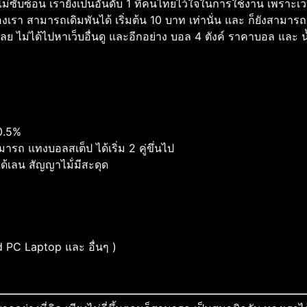
ม่ซับซ้อน เรายังเป็นอันดับ 1 ที่คนไทยไว้ใจในการใช้งาน เพราะเว็บ
งเรา สามารถเดิมพันได้ เริ่มต้น 10 บาท เท่านั่น และ ก็ยังสามาร
ย ไม่ได้ไปหาเว็บอื่นดู และอีกอย่าง บอล 4 ตังค์ ราคาบอล และ น
 0.5%
รถ แทงบอลสเต็ป ได้เริ่ม 2 คู่ขึ่นไป
ด้เลน สัญญาไม้่มีสะดุด
d PC Laptop และ อื่นๆ )