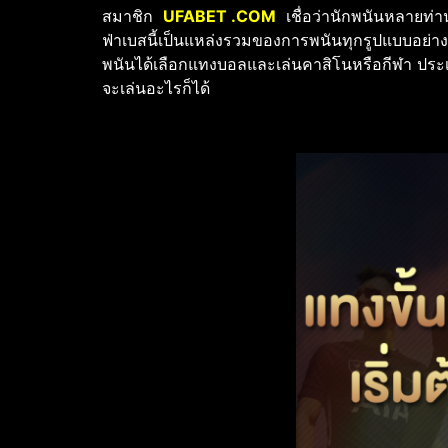
สมาชิก
UFABET .COM
เชื่อว่านักพนันหลายท่านม
ฟ่าเบสนี้เป็นแหล่งรวมของการพนันทุกรูปแบบอย่า
พนันได้เลือกแทงบอลและเล่นคาสิโนหรือกีฬา ประเภ
จะเล่นอะไรก็ได้