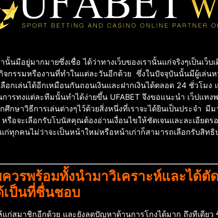
เรานั้นมีอยู่มากมายซึ่งเชื่อ ได้ว่าทางเว็บของเรานั้นแก่จริงๆเป็นเ
รรมหรืองานที่ทำในแต่ละวันอีกด้วย ซึ่งในปัจจุบันนั้นมีผู้เล่นหน้
อกเล่นได้อีกเหมือนกันถอนเงินและฝากเงินได้ตลอด 24 ชั่วโมง แ
 ในการทงแต่ละทีมนั้นทำได้ง่ายขึ้น UFABET จึงขอแนะนำ เว็ปแท
ากศึกษาวิธีการเล่นต่างๆไว้ด้วยสิ่งหนึ่งที่เราจะได้ยินเป็นประจำ
มีม
 หรือจะเลือกรับโบนัสคุณต้องอ่านเงื่อนไขให้ชัดเจนและละเอียดรอบ
่ทุกคนไม่ว่าจะเป็นหน้าใหม่หรือหน้าเก่าก็สามารถเลือกรับสิทธิ
วรพร้อมทั้งนำมาวิเคราะห์และได้ตัดสิน
ป็นที่ชื่นชอบ
่สมาชิกอีกด้วย และยังลดปัญหาด้านการโกงได้มาก ถึงทีเดียว ซึ่