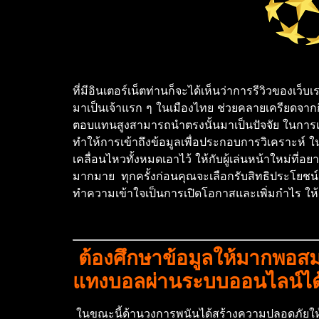
ที่มีอินเตอร์เน็ตท่านก็จะได้เห็นว่าการรีวิวของเว็บ
มาเป็นเจ้าแรก ๆ ในเมืองไทย ช่วยคลายเครียดจากกิจก
ตอบแทนสูงสามารถนำตรงนั้นมาเป็นปัจจัย ในการเลื
ทำให้การเข้าถึงข้อมูลเพื่อประกอบการวิเคราะห์
เคลื่อนไหวทั้งหมดเอาไว้ ให้กับผู้เล่นหน้าใหม่ที่อย
มากมาย
ทุกครั้งก่อนคุณจะเลือกรับสิทธิประโยชน์
ทำความเข้าใจเป็นการเปิดโอกาสและเพิ่มกำไร ให้แก
ต้องศึกษาข้อมูลให้มากพอสมค
แทงบอลผ่านระบบออนไลน์ได้เ
ในขณะนี้ด้านวงการพนันได้สร้างความปลอดภัยให้แก