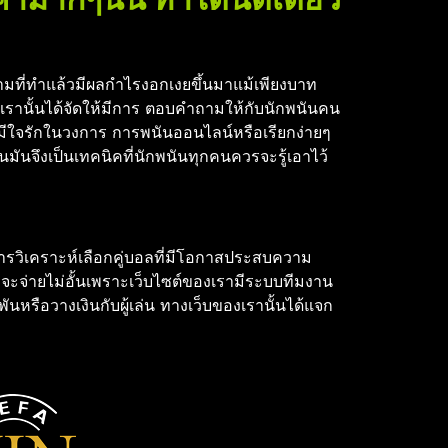
ตามที่ทำแล้วมีผลกำไรงอกเงยขึ้นมาแม้เพียงบาท
รานั้นได้จัดให้มีการ ตอบคำถามให้กับนักพนันคน
ที่มีใจรักในวงการ การพนันออนไลน์หรือเรียกง่ายๆ
ันจึงเป็นเทคนิคที่นักพนันทุกคนควรจะรู้เอาไว้
บการวิเคราะห์เลือกคู่บอลที่มีโอกาสประสบความ
้อมจะจ่ายไม่อั้นเพราะเว็บไซต์ของเรามีระบบทีมงาน
นหรือวางเงินกับผู้เล่น ทางเว็บของเรานั้นได้แจก