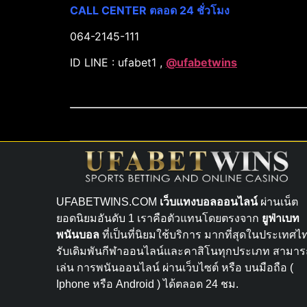
CALL CENTER ตลอด 24 ชั่วโมง
064-2145-111
ID LINE : ufabet1 ,
@ufabetwins
UFABETWINS.COM
เว็บแทงบอลออนไลน์
ผ่านเน็ต
ยอดนิยมอันดับ 1 เราคือตัวแทนโดยตรงจาก
ยูฟ่าเบท
พนันบอล
ที่เป็นที่นิยมใช้บริการ มากที่สุดในประเทศไ
รับเดิมพันกีฬาออนไลน์และคาสิโนทุกประเภท สามาร
เล่น การพนันออนไลน์ ผ่านเว็บไซต์ หรือ บนมือถือ (
Iphone หรือ Android ) ได้ตลอด 24 ชม.