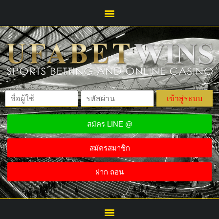
เข้าสู่ระบบ
สมัคร LINE @
สมัครสมาชิก
ฝาก ถอน