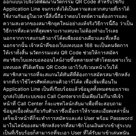
ออกแบบเว็บจึงได้พัฒนานวัตกรรม QR Code สำหรับใช้กับ
Application Line จนกระทั่งได้เป็นความสะดวกสบายที่เราได้
ใช้งานกันอยู่ในเวลานี้
สิ่งนี้ถือว่าตอบโจทย์ความต้องการและ
ความสะดวกของสมาชิกยุคใหม่อย่างแท้จริงวิธีการนี้ถือ ว่าเป็น
วิธีการที่สะดวกที่สุดเพราะเราแทบจะไม่ต้องทำอะไรเลย
นอกจากการสแกนคิวอาร์โค้ดเพียงอย่างเดียวและที่เหลือ
นอกจากนั้น เจ้าหน้าที่ของเว็บแทงบอล 168 จะเป็นคนจัดการ
ให้เราทั้งสิ้น นวัตกรรมแห่ง QR Code ช่วยให้การสมัคร
สมาชิกเว็บแทงบอลออนไลน์ง่ายขึ้นหลายเท่าตัวโดยเฉพาะเว็บ
แทงบอล ที่ได้เตรียม QR Code เอาไว้บริเวณหน้าเว็บให้
สมาชิกสามารถที่จะสแกนได้ทันทีที่ต้องการสมัครสมาชิกหลัง
จากที่เราใช้โทรศัพท์สแกนคิวอาร์โค้ด เพื่อเพิ่มเพื่อนใน
Application Line เป็นที่เรียบร้อยแล้วข้อมูลทั้งหมดของเราจะ
ถูกส่งไปยังระบบของ Call Centerจากนั้นเพียงไม่กี่นาทีเจ้า
หน้าที่ Call Center ก็จะแชทไลน์กลับมาเพื่อที่จะสอบถาม
ข้อมูลเบื้องต้นเกี่ยวกับตัวเราซึ่งเมื่อเราให้รายละเอียดเหล่านั้น
เสร็จเจ้าหน้าที่ก็จะทำการสมัครและส่ง User พร้อม Password
มาในไลน์ของสมาชิกหลังจากที่สมาชิกโอนเงินฝากเข้าสู่ระบบ
เป็นที่เรียบร้อยก็สามารถที่จะเอา User ที่ได้รับมาเข้าเล่นพนัน