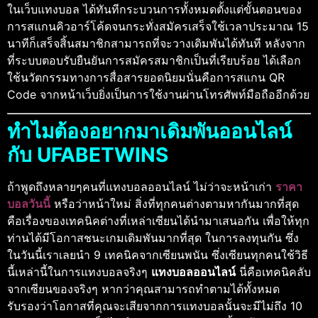
ในเว็บแทงบอล ได้ทันทีกระบวนการทั้งหมดตั้งแต่ขั้นตอนของ
การสแกนคิวอาร์โค้ดจนกระทั่งสมัครเสร็จใช้เวลาประมาณ 15
นาทีก็เสร็จสิ้นสมาชิกสามารถที่จะวางเดิมพันได้ทันที หลังจาก
ที่ระบบตอบรับยืนยันการสมัครสมาชิกเป็นที่เรียบร้อย ได้เลือก
ใช้นวัตกรรมทางการสื่อสารยอดนิยมนั่นคือการสแกน QR
Code จากหน้าเว็บยิ่งเป็นการใช้งานผ่านโทรศัพท์มือถืออีกด้วย
ทำไมต้องอยากมาเดิมพันออนไลน์
กับ UFABETWINS
ถ้าพูดถึงหลายๆคนที่แทงบอลออนไลน์ ไม่ว่าจะหน้าเก่า
ราคา
บอลวันนี้
หรือว่าหน้าใหม่ สิ่งที่ทุกคนต่างตามหากันมากที่สุด
คือเรื่องของเทคนิคต่างที่เหล่าเซียนได้นำมาเสนอกัน เพื่อให้ทุก
ท่านได้มีโอกาสชนะเกมเดิมพันมากที่สุด ในการลงทุนกัน ซึ่ง
ในวันนี้เราเลยนำ 9 เทคนิคจากเซียนพนัน ซึ่งเซียนทุกคนใช้วิธี
นี้เหล่านี้ในการแทงบอลจริงๆ
แทงบอลออนไลน์
นี่คือเทคนิคลับ
จากเซียนของจริงๆ หากว่าคุณสามารถทำตามได้ทั้งหมด
รับรองว่าโอกาสที่คุณจะเสียจากการแทงบอลนั้นจะมีไม่ถึง 10