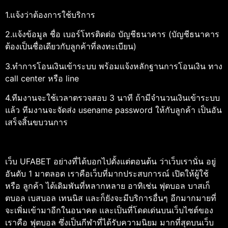
1.แจ้งว่าต้องการใช้บริการ
2.แจ้งข้อมูล ชื่อ เบอร์โทรติดต่อ บัญชีธนาคาร (บัญชีธนาคาร
ต้องเป็นชื่อเดียวกับลูกค้าที่ลงทะเบียน)
3.ทำการโอนเงินเข้าระบบ พร้อมแจ้งหลักฐานการโอนเงิน ทาง
call center หรือ line
4.ทีมงานจะใช้เวลาตรวจสอบ 3 นาที ถ้ามีจำนวนเงินเข้าระบบ
แล้ว ทีมงานจะจัดส่ง usename password ให้กับลูกค้า เป็นอัน
เสร็จสิ้นขบวนการ
เว็บ UFABET อย่างที่ได้บอกไปตั้งแต่ตอนต้น ว่าเว็บเรานั่น อยู่
อันดับ 1 มาตลอด เราคือเว็บที่มากประสบการณ์ เปิดให้ผู้ใช้
หรือ ลูกค้า ได้เดิมพันที่หลากหลาย อาทิเช่น ฟุตบอล บาสเก็
ตบอล เบสบอล เทนนิส และก็ยังจะมีบริการอื่นๆ อีกมากมายที่
จะเพิ่มเข้ามาอีกในอนาคต และเป็นที่โดดเด่นบนเว็บไซต์ของ
เราคือ ฟุตบอล ซึ่งเป็นกีฬาที่ได้รับความนิยม มากที่สุดบนเว็บ