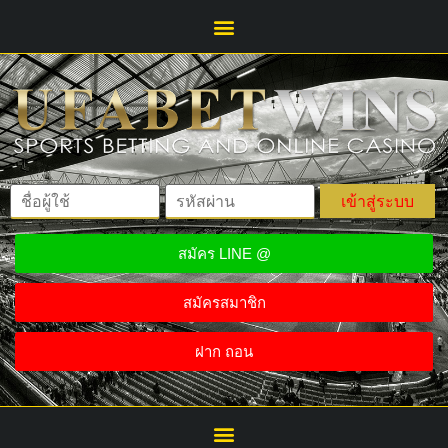
เข้าสู่ระบบ
สมัคร LINE @
สมัครสมาชิก
ฝาก ถอน