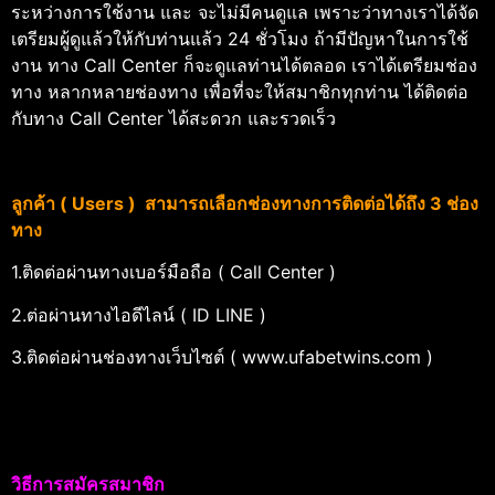
ระหว่างการใช้งาน และ จะไม่มีคนดูแล เพราะว่าทางเราได้จัด
เตรียมผู้ดูแล้วให้กับท่านแล้ว 24 ชั่วโมง ถ้ามีปัญหาในการใช้
งาน ทาง Call Center ก็จะดูแลท่านได้ตลอด เราได้เตรียมช่อง
ทาง หลากหลายช่องทาง เพื่อที่จะให้สมาชิกทุกท่าน ได้ติดต่อ
กับทาง Call Center ได้สะดวก และรวดเร็ว
ลูกค้า ( Users ) สามารถเลือกช่องทางการติดต่อได้ถึง 3 ช่อง
ทาง
1.ติดต่อผ่านทางเบอร์มือถือ ( Call Center )
2.ต่อผ่านทางไอดีไลน์ ( ID LINE )
3.ติดต่อผ่านช่องทางเว็บไซต์ ( www.ufabetwins.com )
วิธีการสมัครสมาชิก