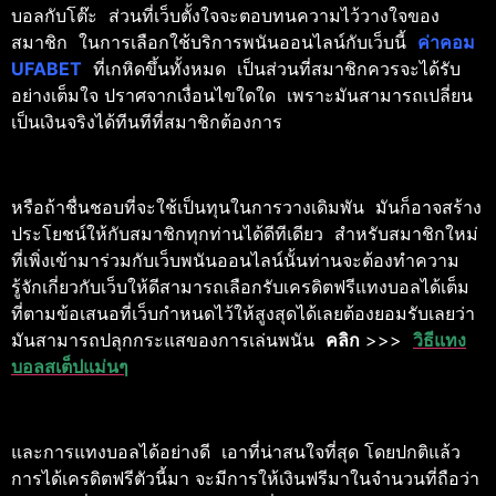
บอลกับโต๊ะ ส่วนที่เว็บตั้งใจจะตอบทนความไว้วางใจของ
สมาชิก ในการเลือกใช้บริการพนันออนไลน์กับเว็บนี้
ค่าคอม
UFABET
ที่เกหิดขึ้นทั้งหมด เป็นส่วนที่สมาชิกควรจะได้รับ
อย่างเต็มใจ ปราศจากเงื่อนไขใดใด เพราะมันสามารถเปลี่ยน
เป็นเงินจริงได้ทีนทีที่สมาชิกต้องการ
หรือถ้าชื่นชอบที่จะใช้เป็นทุนในการวางเดิมพัน มันก็อาจสร้าง
ประโยชน์ให้กับสมาชิกทุกท่านได้ดีทีเดียว สำหรับสมาชิกใหม่
ที่เพิ่งเข้ามาร่วมกับเว็บพนันออนไลน์นั้นท่านจะต้องทำความ
รู้จักเกี่ยวกับเว็บให้ดีสามารถเลือกรับเครดิตฟรีแทงบอลได้เต็ม
ที่ตามข้อเสนอที่เว็บกำหนดไว้ให้สูงสุดได้เลยต้องยอมรับเลยว่า
มันสามารถปลุกกระแสของการเล่นพนัน
คลิก
>>>
วิธีแทง
บอลสเต็ปแม่นๆ
และการแทงบอลได้อย่างดี เอาที่น่าสนใจที่สุด โดยปกติแล้ว
การได้เครดิตฟรีตัวนี้มา จะมีการให้เงินฟรีมาในจำนวนที่ถือว่า