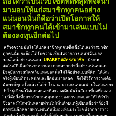
ถือได้ว่าเป็นเว็บไซต์ที่ดีที่สุดที่จะนำ
มามอบให้แก่สมาชิกทุกคนอย่าง
แน่นอนนั่นก็คือว่าเปิดโอกาสให้
สมาชิกทุกคนได้เข้ามาเล่นแบบไม่
ต้องลงทุนอีกต่อไป
สร้างความมั่นใจให้แก่สมาชิกทุกคนซึ่งเชื่อได้เลยว่าสมาชิก
ทุกคนนั้น จะต้องได้รับความเชื่อมั่นจากการเล่นพนันบอล
ออนไลน์อย่างแน่นอน
UFABETสมัครสมาชิก
มีระบบ
อัตโนมัติเพื่ออำนวยความสะดวกมากกว่านี้อย่างแน่นอนแต่
ปัจจุบันการสมัครเว็บแทงบอลนั้นไม่ได้อย่างแบบที่คิด ได้เงิน
จริงผู้เขียนก็ตระหนักและยึดมั่นมาตลอด จึงใช้วิธีการวางเดิม
พันคงที่ทุกครั้งแม้จะได้กำไรมามาก และเล่นเฉพาะในส่วนของ
กำไรผู้เขียนก็ไม่เคยละเลยที่จะวางเดิมพันในอัตราที่คงที่ตลอด
ไปนี่คือสิ่งที่อยากนำเสนอมุมมองของการแทงบอลให้ได้กำไร
ซึ่งอาจ มีนักพนันหลายท่านไม่เห็นด้วยแต่ผู้เขียนเชื่อว่าก็ยังมี
นักพนันอีกหลายท่านเช่นกันที่มองเห็นประโยชน์จากการวาง
เดิมพัน ในลักษณะนี้แต่ทั้งนี้ก็ขึ้นอยู่กับความชอบในตอนแจก