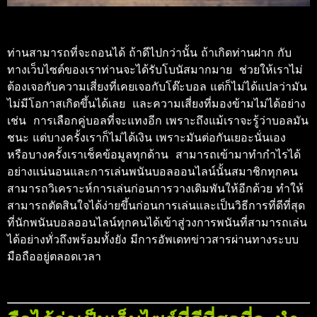
ท่านสามารถที่จะถอนได้ ถ้าดีไปกว่านั้น ถ้าเกิดท่านฝาก กับ
ทางเว็บไซต์ของเราท่านจะได้รับโบนัสมากมาย ช่วยให้เราไม่
ต้องเจอกับความเสี่ยงที่เคยเจอกับโต๊ะบอล แต่ก็ไม่ได้แปลว่ามัน
ไม่มีโอกาสเกิดขึ้นได้เลย และความเสี่ยงที่มองข้ามไม่ได้อย่าง
เช่น การเลือกคู่บอลที่จะแทงอีก เพราะถึงแม้เราจะรู้ว่าบอลมัน
ชนะ แต่บางครั้งเราก็ไม่ได้เงิน เพราะมันต่อกันเยอะนั่นเอง
หรือบางครั้งเราเช็คข้อมูลทุกด้าน สามารถเข้ามาทำกำไรได้
อย่างแน่นอนและการเล่นพนันบอลออนไลน์นั้นสมาชิกทุกคน
สามารถวิเคราะห์การเล่นก่อนการวางเดิมพันให้อีกด้วย ทำให้
สามารถตัดสินใจได้ง่ายขึ้นก่อนการเล่นและเป็นวิธีการที่ดีที่สุด
ที่นักพนันบอลออนไลน์ทุกคนได้เข้าสู่วงการพนันที่สามารถเล่น
ได้อย่างทั่วถึงพร้อมทั้งยัง มีการอัพเดทข่าวสารผ่านทางระบบ
มือถืออยู่ตลอดเวลา