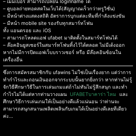
– เมมเบอร์ สามารถเปลี่ยน loginname ได้
– ดูบอลถ่ายทอดสดในเว็บได้(สัญญาณเร็วกว่าทรูวิชั่น)
– มีหน้าต่างแสดงสถิติ อัตราการบุกแต่ละทีมที่กำลังแข่งขัน
– มีหน้า mobile site รองรับทุกสมาร์ทโฟน
ทั้ง แอนดรอย และ iOS
– สามารถโหลดแอฟ ufabet มาติดตั้งในสมาร์ทโฟนได้
– ล๊อคอินยูสเซอร์ในสมาร์ทโฟนทิ้งไว้ได้ตลอด ไม่มีเด้งออก
หากไม่มีการปิดแอฟเว็บบราวเซอร์ หรือ มีล๊อคอินซ้อนใน
เครื่องอื่น
ซึ่งการสมัครสมาชิกกับ ufawins ไม่ใช่เป็นเรื่องยาก แต่ว่าการ
ทำกำไรและถอนเงินออกจากระบบนั้นยากยิ่งกว่า หากท่านไม่รู้
จักวิธีศึกษาวิธีในการเล่นเกมแต่ถ้าไม่ทันไม่รู้สึกสนุก และทำ
กำไรไม่ได้แต่หากท่านวางแผน
UFABETบาคาร่า ไหม
และ
ศึกษาวิธีการเล่นเกมให้เป็นอย่างดีแล้วแน่นอน ว่าท่านจะ
สามารถสนุกสนานเพลิดเพลินกับเกมได้เป็นอย่างดีเลยทีเดียว
ค่ะ…