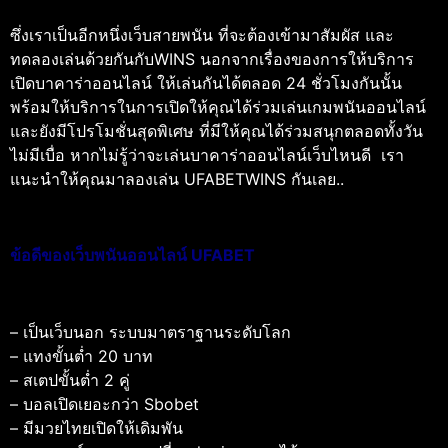
ซึ่งเราเป็นอีกหนึ่งเว็บสายพนัน ที่จะต้องเข้ามาสัมผัส และ
ทดลองเล่นด้วยกันกับWINS นอกจากเรื่องของการให้บริการ
เปิดบาคาร่าออนไลน์ ให้เล่นกันได้ตลอด 24 ชั่วโมงกันนั้น
พร้อมให้บริการในการเปิดให้คุณได้ร่วมเล่นเกมพนันออนไลน์
และยังมีโปรโมชั่นสุดพิเศษ ที่มีให้คุณได้ร่วมสนุกตลอดทั้งวัน
ไม่มีเบื่อ หากไม่รู้ว่าจะเล่นบาคาร่าออนไลน์เว็บไหนดี เรา
แนะนำให้คุณมาลองเล่น UFABETWINS กันเลย..
ข้อดีของเว็บพนันออนไลน์ UFABET
– เป็นเว็บนอก ระบบมาตราฐานระดับโลก
– แทงขั้นต่ำ 20 บาท
– สเตปขั้นต่ำ 2 คู่
– บอลเปิดเยอะกว่า Sbobet
– มีมวยไทยเปิดให้เดิมพัน