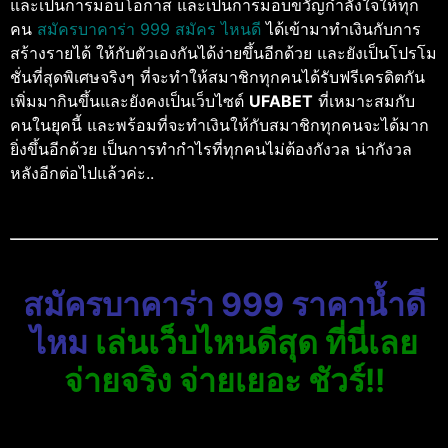
และเป็นการมอบโอกาส และเป็นการมอบขวัญกำลังใจให้ทุก
คน
สมัครบาคาร่า 999 สมัคร ไหนดี
ได้เข้ามาทำเงินกับการ
สร้างรายได้ ให้กับตัวเองกันได้ง่ายขึ้นอีกด้วย และยังเป็นโปรโม
ชั่นที่สุดพิเศษจริงๆ ที่จะทำให้สมาชิกทุกคนได้รับฟรีเครดิตกัน
เพิ่มมากินขึ้นและยังคงเป็นเว็บไซต์
UFABET
ที่เหมาะสมกับ
คนในยุคนี้ และพร้อมที่จะทำเงินให้กับสมาชิกทุกคนจะได้มาก
ยิ่งขึ้นอีกด้วย เป็นการทำกำไรที่ทุกคนไม่ต้องกังวล น่ากังวล
หลังอีกต่อไปแล้วค่ะ..
สมัครบาคาร่า 999 ราคาน้ำดี
ไหม
เล่นเว็บไหนดีสุด ที่นี่เลย
จ่ายจริง จ่ายเยอะ ชัวร์!!