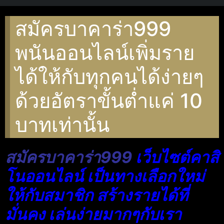
สมัครบาคาร่า999
พนันออนไลน์เพิ่มราย
ได้ให้กับทุกคนได้ง่ายๆ
ด้วยอัตราขั้นต่ำแค่ 10
บาทเท่านั้น
สมัครบาคาร่า999
เว็บไซต์คาสิ
โนออนไลน์ เป็นทางเลือกใหม่
ให้กับสมาชิก สร้างรายได้ที่
มั่นคง เล่นง่ายมากๆกับเรา