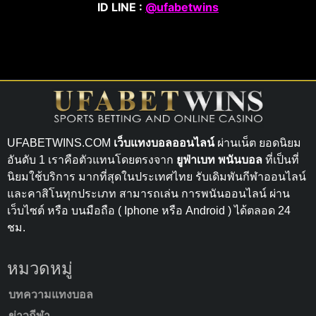
ID LINE :
@ufabetwins
UFABETWINS.COM
เว็บแทงบอลออนไลน์
ผ่านเน็ต ยอดนิยม
อันดับ 1 เราคือตัวแทนโดยตรงจาก
ยูฟ่าเบท พนันบอล
ที่เป็นที่
นิยมใช้บริการ มากที่สุดในประเทศไทย รับเดิมพันกีฬาออนไลน์
และคาสิโนทุกประเภท สามารถเล่น การพนันออนไลน์ ผ่าน
เว็บไซต์ หรือ บนมือถือ ( Iphone หรือ Android ) ได้ตลอด 24
ชม.
หมวดหมู่
บทความแทงบอล
ข่าวกีฬา