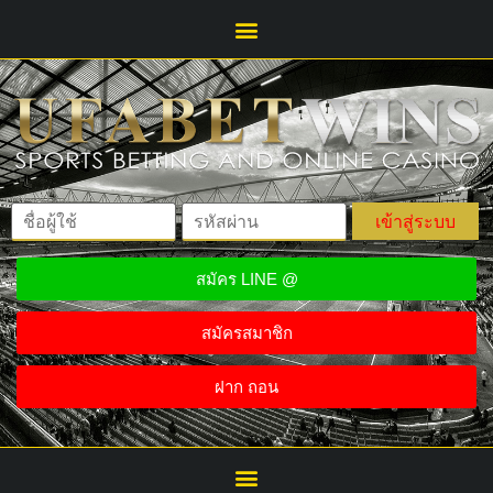
เข้าสู่ระบบ
สมัคร LINE @
สมัครสมาชิก
ฝาก ถอน