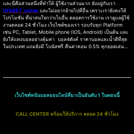
และนี่คือส่วนหนึ่งที่ทำให้ ผู้ใช้งานส่วนมาก ยังอยู่กับเรา
UFABET บอลสด
และไม่อยากย้ายไปที่อื่น เพราะเรายังคงให้
โปรโมชั่น ที่น่าสนใจกว่าเว็บอื่น ตลอดการใช้งาน เราดูแลผู้ใช้
งานตลอด 24 ชั่วโมง เว็บไซต์ของเรา รอบรับทุก Platform
เช่น PC, Tablet, Mobile phone (IOS, Android) เป็นต้น และ
ยังให้แทงบอลอย่างคุ้มค่า บอล4ตังค์ ราคาบอลและน้ำดีที่สุด
ในประเทศ แถมยังมี โบนัสฟรี คืนค่าคอม 0.5% ทุกยอดเล่น…
เว็บไซต์พนันบอลออนไลน์ที่มาเป็นอันดับ 1 ในตอนนี้
CALL CENTER พร้อมให้บริการ ตลอด 24 ชั่วโมง