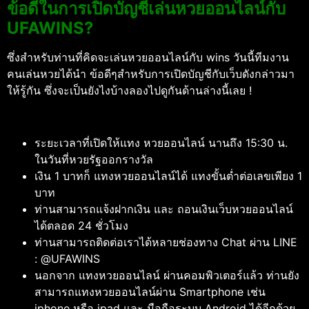
ข้อดีในการเปิดบัญชีเล่นหวยออนไลน์กับ
UFAWINS?
ซึ่งสำหรับท่านที่คิดจะเล่นหวยออนไลน์กับ wins วันนี้ทีมงาน
คนเล่นหวยได้นำ ข้อดีๆสำหรับการเปิดบัญชีกับเว็บดังกล่าวมา
ให้รู้กัน ซึ่งจะเป็นยังไงบ้างลองไปดูกันด้านล่างนี้เลย !
ระยะเวลาที่เปิดให้แทง หวยออนไลน์ นานถึง 15:30 น.
ในวันที่หวยรัฐออกรางวัล
เงิน 1 บาทก็ แทงหวยออนไลน์ได้ แทงขั้นต่ำต่อเลขเพียง 1
บาท
ท่านสามารถแจ้งฝากเงิน และ ถอนเงินเว็บหวยออนไลน์
ได้ตลอด 24 ชั่วโมง
ท่านสามารถติดต่อเราได้หลายช่องทาง Chat ผ่าน LINE
: @UFAWINS
นอกจาก แทงหวยออนไลน์ ผ่านคอมพิวเตอร์แล้ว ท่านยัง
สามารถแทงหวยออนไลน์ผ่าน Smartphone เช่น
iphone หรือ ipad และ มือถือระบบ Android ได้อีกด้วย