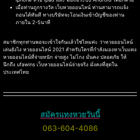
เมื่อท่านถูกรางวัล เว็บหวยออนไลน์ ท่านสามารถแจ้ง
ถอนได้ทันที ทางบริษัทจะโอนเงินเข้าบัญชีของท่าน
ภายใน 2-5นาที
สมาชิกทุกท่านพอจะเข้าใจกันแล้วใช่ไหมค่ะ ว่าหวยออนไลน์
เล่นยังไง หวยออนไลน์ 2021 สำหรับใครที่กำลังมองหาเว็บแทง
หวยออนไลน์ที่จ่ายหนัก จ่ายสูง ไม่โกง มั่นคง ปลอดภัย ให้
นึกถึง ufawins เว็บหวยออนไลน์จ่ายจริง มั่งคงที่สุดใน
ประเทศไทย
สมัครแทงหวยวันนี้
063-604-4086