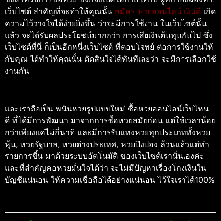
เว็บไซต์ สำคัญที่จะทำให้คุณนั้น
สมัคร หวยออนไลน์ เงินดี
เกิด
ความไว้วางใจได้ง่ายยิ่งขึ้น ว่าจะมีการใช้งาน ในเว็บไซต์นั้น
แล้ว จะได้รับผลประโยชน์มากกว่า การเสียเงินต้นทุนกันไป ซึ่ง
เว็บไซต์ที่นี่ ก็เป็นอีกหนึ่งเว็บไซต์ ที่ตอบโจทย์ ต่อการใช้งานให้
กับคุณ ได้ทำให้คุณนั้น ตัดสินใจได้ทันทีเลยว่า จะมีการเลือกใช้
งานกัน
และเราถือเป็น พนันหวยรูปแบบใหม่
ซื้อหวยออนไลน์เว็บไหน
ดี
ที่ได้มีการพัฒนา มาจากการซื้อหวยสมัยก่อน แต่ใช้เวลาน้อย
กว่าเพียงแค่ไม่กี่นาที และมีการรับแทงหวยทุกประเภททั้งหวย
หุ้น, หวยรัฐบาล, หวยต่างประเทศ, หวยปิงปอง ล้วนแล้วแต่ทำ
รายการขึ้น มาด้วยระบบอัตโนมัติ ของเว็บไซต์เรานั่นเองค่ะ
และที่สำคัญคอหวยมั่นใจได้ว่า จะไม่มีปัญหาเรื่องโกงเงินใน
บัญชีแน่นอน ให้ความเชื่อถือได้อย่างแน่นอน ไว้ใจเราได้100%