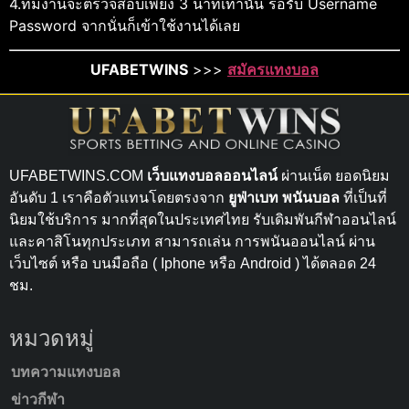
4.ทีมงานจะตรวจสอบเพียง 3 นาทีเท่านั่น รอรับ Username
Password จากนั่นก็เข้าใช้งานได้เลย
UFABETWINS
>>>
สมัครแทงบอล
UFABETWINS.COM
เว็บแทงบอลออนไลน์
ผ่านเน็ต ยอดนิยม
อันดับ 1 เราคือตัวแทนโดยตรงจาก
ยูฟ่าเบท พนันบอล
ที่เป็นที่
นิยมใช้บริการ มากที่สุดในประเทศไทย รับเดิมพันกีฬาออนไลน์
และคาสิโนทุกประเภท สามารถเล่น การพนันออนไลน์ ผ่าน
เว็บไซต์ หรือ บนมือถือ ( Iphone หรือ Android ) ได้ตลอด 24
ชม.
หมวดหมู่
บทความแทงบอล
ข่าวกีฬา