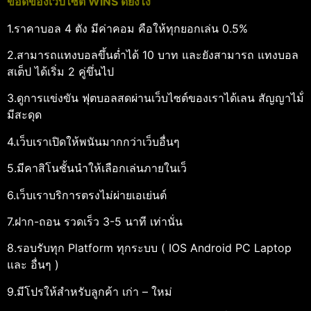
ข้อดีของเว็บไซต์ WINS ดียังไง
1.ราคาบอล 4 ตัง มีค่าคอม คือให้ทุกยอกเล่น 0.5%
2.สามารถแทงบอลขึ้นต่ำได้ 10 บาท และยังสามารถ แทงบอล
สเต็ป ได้เริ่ม 2 คู่ขึ่นไป
3.ดูการแข่งขัน ฟุตบอลสดผ่านเว็บไซต์ของเราได้เลน สัญญาไม้่
มีสะดุด
4.เว็บเราเปิดให้พนันมากกว่าเว็บอื่นๆ
5.มีคาสิโนชั้นนำให้เลือกเล่นภายในเว็
6.เว็บเราบริการตรงไม่ผ่ายเอเย่นต์
7.ฝาก-ถอน รวดเร็ว 3-5 นาที เท่านั่น
8.รอบรับทุก Platform ทุกระบบ ( IOS Android PC Laptop
และ อื่นๆ )
9.มีโปรให้สำหรับลูกค้า เก่า – ใหม่