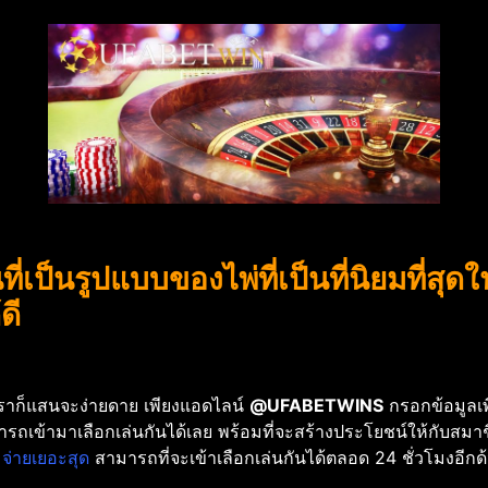
ที่เป็นรูปแบบของไพ่ที่เป็นที่นิยมที่ส
ดี
 เราก็แสนจะง่ายดาย เพียงแอดไลน์
@UFABETWINS
กรอกข้อมูลเพี
ถเข้ามาเลือกเล่นกันได้เลย พร้อมที่จะสร้างประโยชน์ให้กับสมาช
จ่ายเยอะสุด
สามารถที่จะเข้าเลือกเล่นกันได้ตลอด 24 ชั่วโมงอีกด