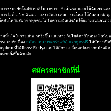
นทางระบบอัตโนมัติ คาสิโนบาคาร่า ซึ่งเป็นระบบออโต้นั่นเอง และจะ
ทางไอดี LINE นั่นเอง.. และ
เปิดประสบการณ์ใหม่ ให้กับสมาชิกทุก
ีคลับให้กับสมาชิกทุกคน ได้รับความบันเทิงกันได้อย่างแน่นอนด้วย
รับความมั่นใจในการเล่นมากยิ่งขึ้น และทางเว็บไซต์คาสิโนออนไลน
การแบบต่อเนื่อง
สมัคร เล่น บาคาร่าw88 แจกสูตรฟรี
ไม่มีการเปิดป
็นรูปแบบที่ได้มีการปรับปรุง และได้มีการเปลี่ยนแปลงจากสมัยอดีต
มากยิ่งขึ้นด้วยค่ะ..
สมัครสมาชิกที่นี่