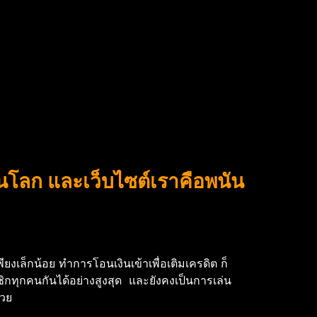
ุดในโลก และเว็บไซต์เราคือพนัน
ยงเล็กน้อย ทำการโอนเงินเข้าเพื่อเติมเครดิต ก็
ิกทุกคนกันได้อย่างสูงสุด และยังคงเป็นการเล่น
้วย