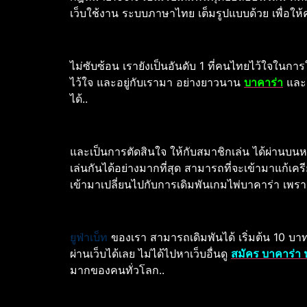
เว็บใช้งาน ระบบภาษาไทย เต็มรูปแบบด้วย เพื่อให้
ไม่ซับซ้อน เรายังเป็นอันดับ 1 ที่คนไทยไว้ใจในกา
ไว้ใจ และอยู่กับเรามา อย่างยาวนาน
บาคาร่า
และเ
ได้..
และเป็นการตัดสินใจ ให้กับสมาชิกเล่น ได้ผ่านบนห
เล่นกันได้อย่างมากที่สุด สามารถที่จะเข้ามาแก้เค
เข้ามาเปลี่ยนไปกับการเดิมพันเกมไพ่บาคาร่า เพร
ยูฟ่าเบ็ท
ของเรา สามารถเดิมพันได้ เริ่มต้น 10 บาท
ผ่านเว็บได้เลย ไม่ได้ไปหาเว็บอื่นดู
สมัคร บาคาร่า ฟ
มากของคนทั่วโลก..