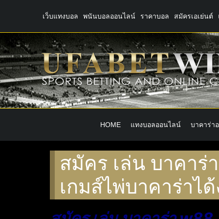
เว็บแทงบอล
พนันบอลออนไลน์
ราคาบอล
สมัครเอเย่นต์
HOME
แทงบอลออนไลน์
บาคาร่า
สมัคร เล่น บาคาร่า
เกมส์ไพ่บาคาร่าได้
สมัคร เล่น บาคาร่า w88