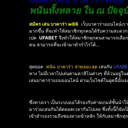
พนันทั้งหลาย ใน ณ ปัจจุบั
สมัคร เล่น บาคาร่า w88
เว็บบาคาร่าออนไลน์เรา ค
มากขึ้น ที่จะทำให้สมาชิกทุกคนได้รับความสะด
เปต
UFABET
จึงทำให้สมาชิกทุกคนสามารถเลือกเล
คน สามารถที่จะเข้ามาทำกำไรได้…
สุดยอด
พนัน บาคาร่า จ่ายเยอะสุด
เล่นกับ
UFABE
ทาง ไม่มีเวลาไปเล่นตามคาสิโนต่างๆ ที่ล้วนอยู่ใน
เล่นบาคาร่าแบบออนไลน์ ผ่านเว็บไซต์ในยุคนี้นั้นจ
ซึ่งทางเรา เป็นระบบออโต้รองรับค่ายเกมส์ชั้นนำใ
มาร่วมเล่นกันได้ตลอดเวลากันไปเลย ซึ่งทั้งนี้ก็ย
เข้าสำรองรวมถึงช่องทางเข้าหลัก ให้กับสมาชิกทุกค