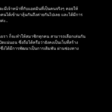
มีเจ้าหน้าที่กับแอดมินที่เป็นคนจริงๆ คอยให้
คนได้เข้ามาลุ้นกันถึงค่ายกันไปเลย และได้มีการ
ค่ะ..
์ของเรา ก็จะทำให้สมาชิกทุกคน สามารถเลือกเล่นกัน
ิดแน่นอน ซึ่งถือได้หรือว่ายังคงเป็นเว็บที่สร้าง
 ซึ่งได้มีการพัฒนาเป็นการเดิมพัน ผ่านช่องทาง