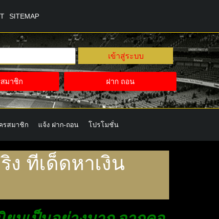
ET
SITEMAP
เข้าสู่ระบบ
รสมาชิก
ฝาก ถอน
ัครสมาชิก
แจ้ง ฝาก-ถอน
โปรโมชั่น
ิง ทีเด็ดหาเงิน
นิยมเป็นอย่างมาก จากคอ