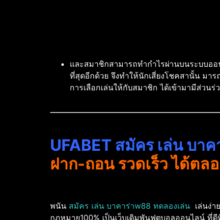
และสมาชิกสามารถทำกำไรผ่านบนระบบออนไลน์
ที่สุดอีกด้วย จึงทำให้นักเสี่ยงโชคสานั้น ม
การเลือกเล่นให้กับสมาชิก ได้เข้ามามีส่วนร
UFABET สมัคร เล่น บาคา
ฝาก-ถอน รวดเร็ว ได้ตลอ
พนัน
สมัคร เล่น บาคาร่าw88 ทดลองเล่น
เล่นง่าย
กฎหมาย100% เป็นเว็บเดิมพันฟุตบอลออนไลน์ ที่ดีท