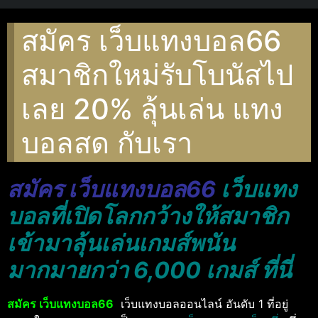
สมัคร เว็บแทงบอล66
สมาชิกใหม่รับโบนัสไป
เลย 20% ลุ้นเล่น แทง
บอลสด กับเรา
สมัคร เว็บแทงบอล66
เว็บแทง
บอลที่เปิดโลกกว้างให้สมาชิก
เข้ามาลุ้นเล่นเกมส์พนัน
มากมายกว่า 6,000 เกมส์ ที่นี่
สมัคร เว็บแทงบอล66
เว็บแทงบอลออนไลน์ อันดับ 1 ที่อยู่