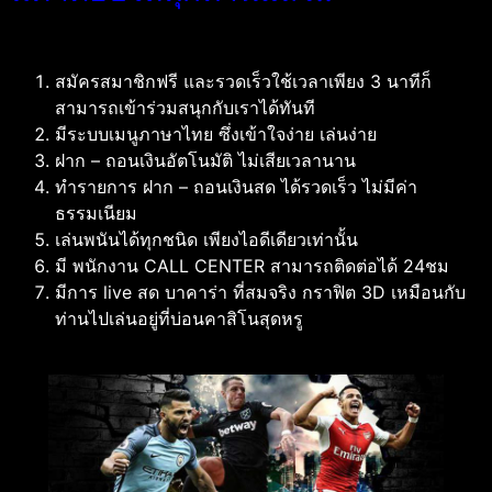
สมัครสมาชิกฟรี และรวดเร็วใช้เวลาเพียง 3 นาทีก็
สามารถเข้าร่วมสนุกกับเราได้ทันที
มีระบบเมนูภาษาไทย ซึ่งเข้าใจง่าย เล่นง่าย
ฝาก – ถอนเงินอัตโนมัติ ไม่เสียเวลานาน
ทำรายการ ฝาก – ถอนเงินสด ได้รวดเร็ว ไม่มีค่า
ธรรมเนียม
เล่นพนันได้ทุกชนิด เพียงไอดีเดียวเท่านั้น
มี พนักงาน CALL CENTER สามารถติดต่อได้ 24ชม
มีการ live สด บาคาร่า ที่สมจริง กราฟิต 3D เหมือนกับ
ท่านไปเล่นอยู่ที่บ่อนคาสิโนสุดหรู