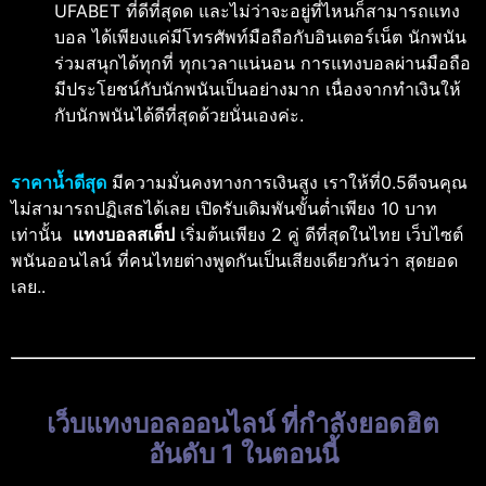
UFABET ที่่ดีที่สุดด
และไม่ว่าจะอยู่ที่ไหนก็สามารถแทง
บอล ได้เพียงแค่มีโทรศัพท์มือถือกับอินเตอร์เน็ต นักพนัน
ร่วมสนุกได้ทุกที่ ทุกเวลาแน่นอน การแทงบอลผ่านมือถือ
มีประโยชน์กับนักพนันเป็นอย่างมาก เนื่องจากทำเงินให้
กับนักพนันได้ดีที่สุดด้วยนั่นเองค่ะ.
ราคาน้ำดีสุด
มีความมั่นคงทางการเงินสูง เราให้ที่0.5ดีจนคุณ
ไม่สามารถปฏิเสธได้เลย เปิดรับเดิมพันขั้นต่ำเพียง 10 บาท
เท่านั้น
แทงบอลสเต็ป
เริ่มต้นเพียง 2 คู่ ดีที่สุดในไทย เว็บไซต์
พนันออนไลน์ ที่คนไทยต่างพูดกันเป็นเสียงเดียวกันว่า สุดยอด
เลย..
เว็บแทงบอลออนไลน์ ที่กำลังยอดฮิต
อันดับ 1 ในตอนนี้