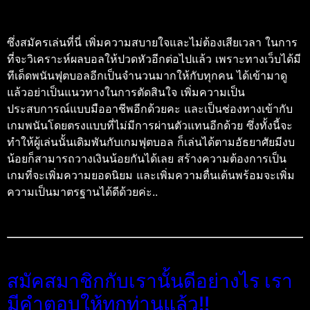
ซึ่งสมัครเล่นที่นี่ เพิ่มความสบายใจและไม่ต้องเสียเวลา ในการ
ที่จะวิเคราะห์ผลบอลให้ปวดหัวอีกต่อไปแล้ว เพราะทางเว็บได้มี
ทีเด็ดพนันฟุตบอลอีกเป็นจำนวนมากให้กับทุกคน ได้เข้ามาดู
แล้วอย่าเป็นแนวทางในการตัดสินใจ เพิ่มความเป็น
ประสบการณ์แบบมืออาชีพอีกด้วยคะ และเป็นช่องทางเข้ากับ
เกมพนันโดยตรงแบบที่ไม่มีการผ่านตัวแทนอีกด้วย ซึ่งทั้งนี้จะ
ทำให้ผู้เล่นนั้นเดิมพันกับเกมฟุตบอล ก็เล่นได้ตามอัธยาศัยมีงบ
น้อยก็สามารถวางเงินน้อยกันได้เลย สร้างความต้องการเป็น
เกมที่จะเพิ่มความยอดนิยม และเพิ่มความตื่นเต้นพร้อมจะเพิ่ม
ความเป็นมาตรฐานได้ดีด้วยค่ะ..
สมัคสมาชิกกับเรานั้นดีอย่างไร เรา
มีคำตอบให้ทุกท่านแล้ว!!