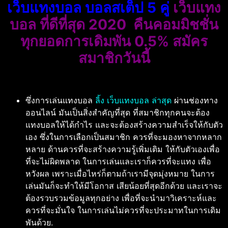
เว็บแทงบอล บอลสเต็ป 5 คู่
เว็บแทง
บอล ที่ดีที่สุด 2020 คืนคอมมิชชั่น
ทุกยอดการเดิมพัน 0.5% สมัคร
สมาชิกวันนี้
ซึ่งการเล่นแทงบอล
ลิ้ง เว็บแทงบอล ล่าสุด
ผ่านช่องทาง
ออนไลน์ มันเป็นสิ่งสำคัญที่สุด ที่สมาชิกทุกคนจะต้อง
แทงบอลให้ได้กำไร และจะต้องสร้างความสำเร็จให้กับตัว
เอง ซึ่งในการเลือกเป็นสมาชิก ควรที่จะมองหาจากหลาก
หลาย ด้านควรที่จะสร้างความรู้เพิ่มเติม ให้กับตัวเองเพื่อ
ที่จะไม่ผิดพลาด ในการเล่นและเราก็ควรที่จะแทง เพื่อ
หวังผล เพราะเมื่อไหร่ก็ตามถ้าเรามีจุดมุ่งหมาย ในการ
เล่นมันก็จะทำให้มีโอกาส เสียน้อยที่สุดอีกด้วย และเราจะ
ต้องรวบรวมข้อมูลทุกอย่าง เพื่อที่จะนำมาวิเคราะห์และ
ควรที่จะมั่นใจ ในการเล่นไม่ควรที่จะประมาทในการเดิม
พันด้วย.