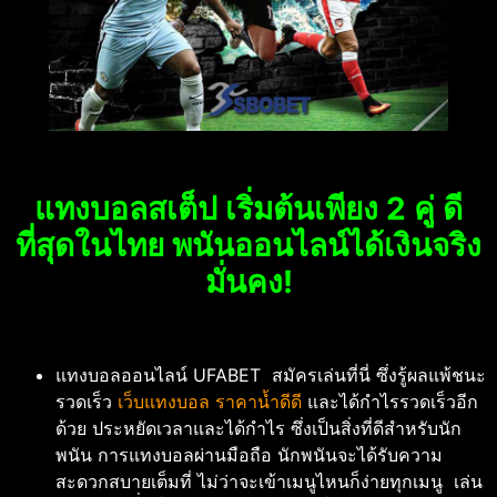
แทงบอลสเต็ป เริ่มต้นเพียง 2 คู่ ดี
ที่สุดในไทย พนันออนไลน์ได้เงินจริง
มั่นคง!
แทงบอลออนไลน์ UFABET สมัครเล่นที่นี่ ซึ่งรู้ผลแพ้ชนะ
รวดเร็ว
เว็บแทงบอล ราคาน้ำดีดี
และได้กำไรรวดเร็วอีก
ด้วย ประหยัดเวลาและได้กำไร ซึ่งเป็นสิ่งที่ดีสำหรับนัก
พนัน การแทงบอลผ่านมือถือ นักพนันจะได้รับความ
สะดวกสบายเต็มที่ ไม่ว่าจะเข้าเมนูไหนก็ง่ายทุกเมนู
เล่น