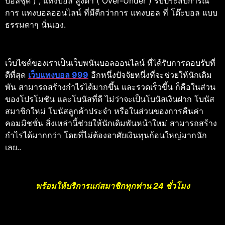
บอลชุด ) , แทงบอล สูงต่ำ ( Over-Under ) รับประสบการณ์
การ แทงบอลออนไลน์ ที่มีดีกว่าการ แทงบอล ที่ โต๊ะบอล แบบ
ธรรมดาๆ นั่นเอง.
เว็บไซต์ของเราเป็นเว็บพนันบอลออนไลน์ ที่ได้รับการตอบรับที่
ดีที่สุด
เว็บแทงบอล 999
อีกหนึ่งปัจจัยหนึ่งที่จะช่วยให้นักเดิม
พัน สามารถสร้างกำไรได้มากขึ้น และรวดเร็วขึ้น ก็คือในส่วน
ของโปรโมชัน และโบนัสที่ดี ไม่ว่าจะเป็นโบนัสเงินฝาก โบนัส
สมาชิกใหม่ โบนัสลูกค้าประจำ หรือในส่วนของการคืนค่า
คอมมิชชั่น สิ่งเหล่านี้ช่วยให้นักเดิมพันหน้าใหม่ สามารถสร้าง
กำไรได้มากกว่า โดยที่ไม่ต้องอาศัยเงินทุนก้อนใหญ่มากนัก
เลย..
พร้อมให้บริการแก่สมาชิกทุกท่าน 24 ชั่วโมง