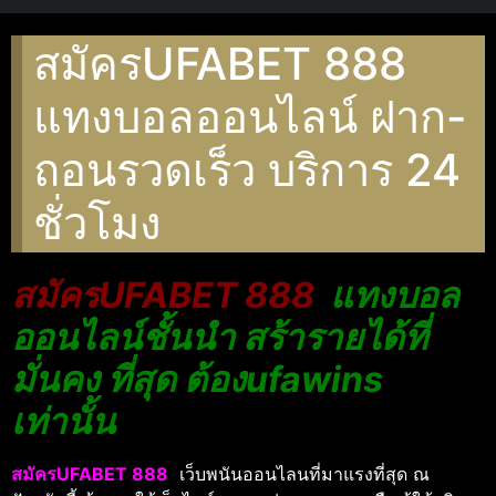
สมัครUFABET 888
แทงบอลออนไลน์ ฝาก-
ถอนรวดเร็ว บริการ 24
ชั่วโมง
สมัครUFABET 888
แทงบอล
ออนไลน์ชั้นนำ สร้ารายได้ที่
มั่นคง ที่สุด ต้องufawins
เท่านั้น
สมัครUFABET 888
เว็บพนันออนไลนที่มาแรงที่สุด ณ