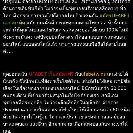
ปัจจุบันนี้ ต้องยกให้เว็บไซต์เราเลยค่ะ เพราะเราคือ ผู้ให้บริการ
ด้านการเดิมพันกีฬา ไม่ว่าจะเป็นฟุตบอลหรือบอลลีกต่างๆ ทั่ว
โลก มีทุกรายการรวมไปถึงบอลไทยด้วยเช่นกัน
สมัครUFABET
แจกเครดิต
สมัยก่อนนั้นมีการแทงบอลตามโพยบอล ซึ่งนั้นอาจ
จะทำให้คุณไม่ปลอดภัยกับการเล่นแทงบอลได้แบบ 100% ไม่มี
ทั้งความมั่นคง แต่ปัจจุบบันนี้ทางเราได้ออกแบบการแทงบอล
ออนไลน์ แบบออนไลน์แล้ว สามารถแทงบนมือถือได้งายไเลย
ค่ะ…
สุดยอดพนัน
UFABET เว็บสมัครฟรี
กับ
ufabetwins
เล่นง่ายได้
เงินจริง ซึ่งนักพนันที่ยังหาเว็บไซต์ไหน เล่นยังไม่ได้เลย เรามีชื่อ
เสียงในเรื่องของการแทงบอลออนไลน์ มีนักพนันกว่า 50,000
คนต่อเดือน ที่เข้ามาร่วมสนุกในเว็บไซต์ของเรา เรามีเกม
ฟุตบอลที่ครบทุกลีก ไม่ว่าจะลีกเล็กลีกใหญ่ลีกดัง จากต่าง
ประเทศ นอกจากนั้นแล้วเรากีฬาอื่นๆ ให้เลือกเล่นกว่า 50 ชนิด
ด้วยกัน สนุกได้ไม่รู้จบ ไม่ว่าจะเป็น มวย แข่งม้า วอลเลย์บอล
บาสเกตบอล และอื่นๆ อีกมากมาย เลือกแทงบอลกับทางเราได้
เลย.