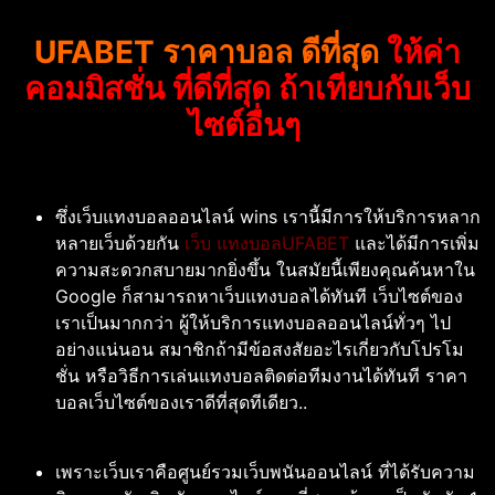
UFABET ราคาบอล ดีที่สุด
ให้ค่า
คอมมิสชั่น ที่ดีที่สุด ถ้าเทียบกับเว็บ
ไซต์อื่นๆ
ซึ่งเว็บแทงบอลออนไลน์ wins เรานี้มีการให้บริการหลาก
หลายเว็บด้วยกัน
เว็บ แทงบอลUFABET
และได้มีการเพิ่ม
ความสะดวกสบายมากยิ่งขึ้น ในสมัยนี้เพียงคุณค้นหาใน
Google ก็สามารถหาเว็บแทงบอลได้ทันที เว็บไซต์ของ
เราเป็นมากกว่า ผู้ให้บริการแทงบอลออนไลน์ทั่วๆ ไป
อย่างแน่นอน สมาชิกถ้ามีข้อสงสัยอะไรเกี่ยวกับโปรโม
ชั่น หรือวิธีการเล่นแทงบอลติดต่อทีมงานได้ทันที ราคา
บอลเว็บไซต์ของเราดีที่สุดทีเดียว..
เพราะเว็บเราคือศูนย์รวมเว็บพนันออนไลน์ ที่ได้รับความ