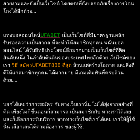
สวยงามและยังเป็นเว็บไซต์ โดยตรงที่ยังปลอดภัยเรื่องการโดน
โกงได้อีกด้วย…
แทงบอลออนไลน์
UFABET
เป็นเว็บไซต์ที่มีมาตรฐานหลัก
รับรองความเป็นสากล ที่จะทำให้สมาชิกทุกคน พนันบอล
ออนไลน์ ได้รับสิทธิประโยชน์อีกมากมายเป็นเว็บไซต์ที่ติด
อันดับหนึ่ง ในลำดับต้นต้นของประเทศไทยอีกด้วย เว็บไซต์ของ
เรา
วิธี สมัครUFABET888 ดีสุด
ล้วนแต่สร้างโอกาส และสิ่งดี
ดีให้แก่สมาชิกทุกคน ได้มากมาย มีเกมเดิมพันที่ครบถ้วน
ด้วย….
บอกได้เลยว่าการสมัคร กับทางเว็บเรานั่น ไม่ได้ยุ่งยากอย่างที่
คิด เพียงไม่กี่ขึ้นตอนก็สามารถ เป็นสมาชิกกับ ทางเราได้เลย
และก็เลือกการรับบริการ จากทางเว็บไซต์เราได้เลย เราให้ผู็ใช้
นั่น เลือกเล่นได้ตามต้องการ ของผู้ใช้.