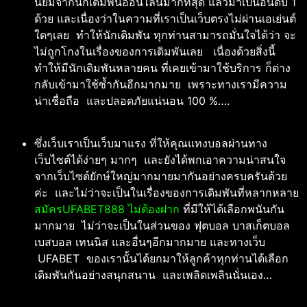
นิยมจากนักเดิมพันออนไลน์มากที่สุด แล้วมาเป็นอันดับ 1
ด้วย และเนื่องว่าในความที่เราเป็นเว็บตรงไม่ผ่านเอเย่นต์
ใดๆเลย ทำให้นักเดิมพัน ทุกท่านสามารถมั่นใจได้ว่า จะ
ไม่ถูกโกงในเรื่องของการเดิมพันเลย เนื่องด้วยสิ่งนี้
ทำให้มีนักเดิมพันหลายคน ที่เคยเข้ามาใช้บริการ ก็ต่าง
กลับเข้ามาใช้ซ้ำกันอีกมากมาย เพราะทางเรามีความ
น่าเชื่อถือ และปลอดภัยแน่นอน 100 %….
ซึ่งเว็บเราเป็นเว็บมาแรง ที่ให้คุณแทงบอลผ่านทาง
เว็บไซต์ได้ง่ายๆ มากๆ และยังได้พกเอาความน่าสนใจ
จากเว็บไซต์ยักษ์ใหญ่มากมายมากันอย่างครบครันด้วย
ค่ะ และไม่ว่าจะเป็นในเรื่องของการเดิมพันที่หลากหลาย
สมัครUFABET888 ไม่ต้องฝาก
ที่มีให้ได้เลือกพนันกัน
มากมาย ไม่ว่าจะเป็นในส่วนของ ฟุตบอล บาสเก็ตบอล
เบสบอล เทนนิส และอื่นๆอีกมากมาย และทางเว็บ
UFABET ของเรานั้นได้ยกมาให้ลูกค้าทุกท่านได้เลือก
เดิมพันกันอย่างสนุกสนาน และเพลิดเพลินนั่นเอง…