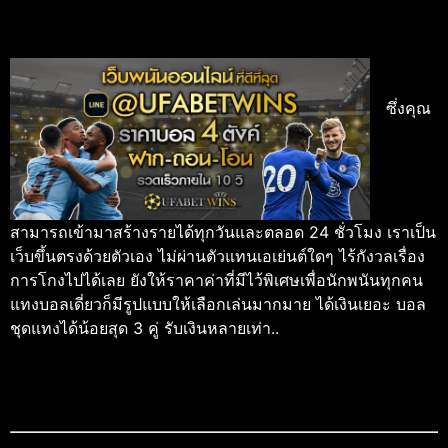
ซึ่งคุณ
สามารถเข้ามาสร้างรายได้ทุกวันและตลอด 24 ชั่วโมง เราเป็น
เว็บขึ้นตรงด้วยตัวเอง ไม่ผ่านตัวแทนเอเย่นต์ใดๆ ไร้กังวลเรื่อง
การโกงไปได้เลย ยังให้ราคาค่าที่มีไว้พิเศษเพื่อนักพนันทุกคน
แทงบอลเดี่ยวก็มีรูปแบบให้เลือกเล่นมากมาย ได้เงินเยอะ บอล
ชุดแทงได้น้อยสุด 3 คู่ รับเงินหลายเท่า..