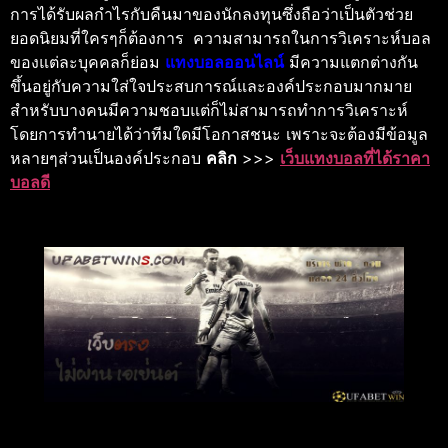
การได้รับผลกำไรกับคืนมาของนักลงทุนซึ่งถือว่าเป็นตัวช่วย
ยอดนิยมที่ใครๆก็ต้องการ
ความสามารถในการวิเคราะห์บอล
ของแต่ละบุคคลก็ย่อม
แทงบอลออนไลน์
มีความแตกต่างกัน
ขึ้นอยู่กับความใส่ใจประสบการณ์และองค์ประกอบมากมาย
สำหรับบางคนมีความชอบแต่ก็ไม่สามารถทำการวิเคราะห์
โดยการทำนายได้ว่าทีมใดมีโอกาสชนะ เพราะจะต้องมีข้อมูล
หลายๆส่วนเป็นองค์ประกอบ
คลิก
>>>
เว็บแทงบอลที่ได้ราคา
บอลดี