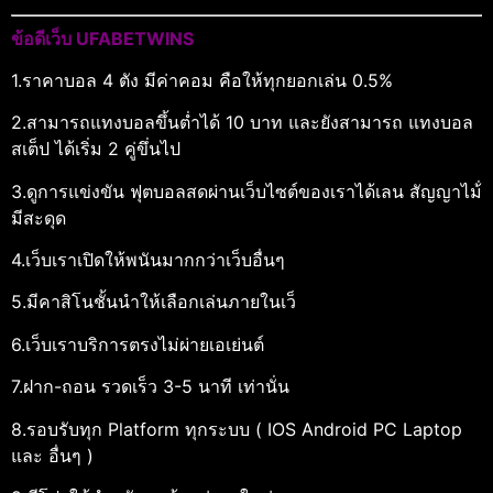
ข้อดีเว็บ UFABETWINS
1.ราคาบอล 4 ตัง มีค่าคอม คือให้ทุกยอกเล่น 0.5%
2.สามารถแทงบอลขึ้นต่ำได้ 10 บาท และยังสามารถ แทงบอล
สเต็ป ได้เริ่ม 2 คู่ขึ่นไป
3.ดูการแข่งขัน ฟุตบอลสดผ่านเว็บไซต์ของเราได้เลน สัญญาไม้่
มีสะดุด
4.เว็บเราเปิดให้พนันมากกว่าเว็บอื่นๆ
5.มีคาสิโนชั้นนำให้เลือกเล่นภายในเว็
6.เว็บเราบริการตรงไม่ผ่ายเอเย่นต์
7.ฝาก-ถอน รวดเร็ว 3-5 นาที เท่านั่น
8.รอบรับทุก Platform ทุกระบบ ( IOS Android PC Laptop
และ อื่นๆ )