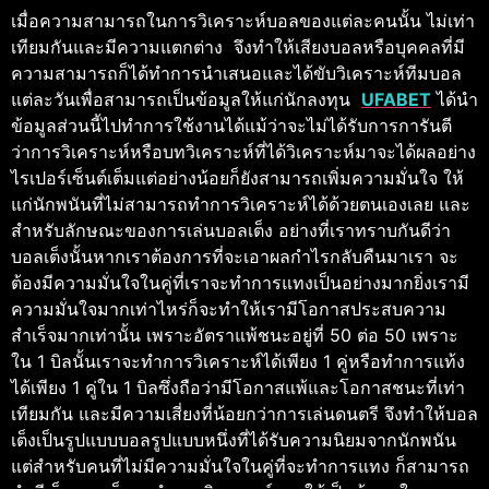
เมื่อความสามารถในการวิเคราะห์บอลของแต่ละคนนั้น ไม่เท่า
เทียมกันและมีความแตกต่าง จึงทำให้เสียงบอลหรือบุคคลที่มี
ความสามารถก็ได้ทำการนำเสนอและได้ขับวิเคราะห์ทีมบอล
แต่ละวันเพื่อสามารถเป็นข้อมูลให้แก่นักลงทุน
UFABET
ได้นำ
ข้อมูลส่วนนี้ไปทำการใช้งานได้แม้ว่าจะไม่ได้รับการการันตี
ว่าการวิเคราะห์หรือบทวิเคราะห์ที่ได้วิเคราะห์มาจะได้ผลอย่าง
ไรเปอร์เซ็นต์เต็มแต่อย่างน้อยก็ยังสามารถเพิ่มความมั่นใจ ให้
แก่นักพนันที่ไม่สามารถทำการวิเคราะห์ได้ด้วยตนเองเลย และ
สำหรับลักษณะของการเล่นบอลเต็ง อย่างที่เราทราบกันดีว่า
บอลเต็งนั้นหากเราต้องการที่จะเอาผลกำไรกลับคืนมาเรา จะ
ต้องมีความมั่นใจในคู่ที่เราจะทำการแทงเป็นอย่างมากยิ่งเรามี
ความมั่นใจมากเท่าไหร่ก็จะทำให้เรามีโอกาสประสบความ
สำเร็จมากเท่านั้น เพราะอัตราแพ้ชนะอยู่ที่ 50 ต่อ 50 เพราะ
ใน 1 บิลนั้นเราจะทำการวิเคราะห์ได้เพียง 1 คู่หรือทำการแท้ง
ได้เพียง 1 คู่ใน 1 บิลซึ่งถือว่ามีโอกาสแพ้และโอกาสชนะที่เท่า
เทียมกัน และมีความเสี่ยงที่น้อยกว่าการเล่นดนตรี
จึงทำให้บอล
เต็งเป็นรูปแบบบอลรูปแบบหนึ่งที่ได้รับความนิยมจากนักพนัน
แต่สำหรับคนที่ไม่มีความมั่นใจในคู่ที่จะทำการแทง ก็สามารถ