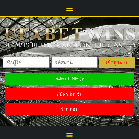
เข้าสู่ระบบ
สมัคร LINE @
สมัครสมาชิก
ฝาก ถอน