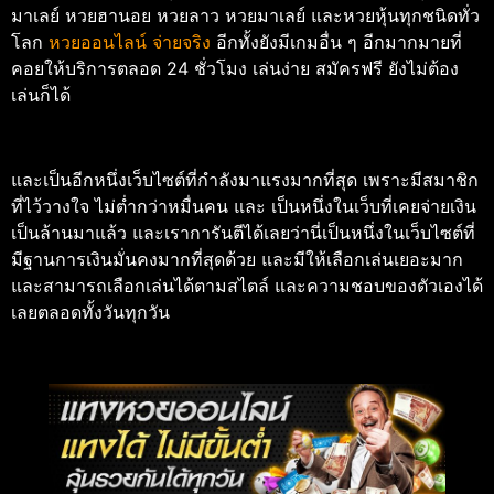
มาเลย์ หวยฮานอย หวยลาว หวยมาเลย์ และหวยหุ้นทุกชนิดทั่ว
โลก
หวยออนไลน์ จ่ายจริง
อีกทั้งยังมีเกมอื่น ๆ อีกมากมายที่
คอยให้บริการตลอด 24 ชั่วโมง เล่นง่าย สมัครฟรี ยังไม่ต้อง
เล่นก็ได้
และเป็นอีกหนึ่งเว็บไซต์ที่กำลังมาแรงมากที่สุด เพราะมีสมาชิก
ที่ไว้วางใจ ไม่ต่ำกว่าหมื่นคน และ เป็นหนึ่งในเว็บที่เคยจ่ายเงิน
เป็นล้านมาแล้ว และเราการันตีได้เลยว่านี่เป็นหนึ่งในเว็บไซต์ที่
มีฐานการเงินมั่นคงมากที่สุดด้วย และมีให้เลือกเล่นเยอะมาก
และสามารถเลือกเล่นได้ตามสไตล์ และความชอบของตัวเองได้
เลยตลอดทั้งวันทุกวัน