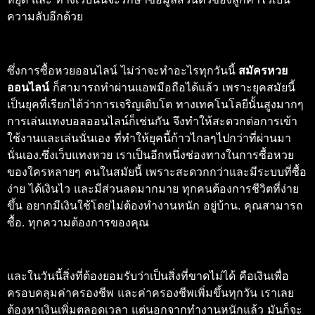
ความลับอีกด้วย
ซึ่งการซื้อหวยออนไลน์ ไม่ว่าจะทำอะไรทุกวันนี้
สมัครหวย
ออนไลน์
ก็สามารถทำผ่านแอพมือถือได้แล้ว เพราะยุคสมัยนี้
เป็นยุคที่เรียกได้ว่าการเจริญเติบโต ทางเทคโนโลยีนั้นสูงมากๆ
การเล่นแทงบอลออนไลน์ก็เช่นกัน จึงทำให้สะดวกต่อการเข้า
ใช้งานและเล่นนั่นเอง ที่ทำให้ยุคนี้ก้าวไกลๆไปกว่าที่ผ่านมา
นั่นเอง.ซึ่งเว็บแทงหวย เราเป็นอีกหนึ่งช่องทางในการซื้อหวย
ของใครหลายๆ คนในสมัยนี้ เพราะสะดวกกว่าและมีระบบที่ซื้อ
ง่าย ได้เงินไว และมีส่วนลดมากมาย ทุกคนต้องการชีวิตที่ง่าย
ขึ้น อยากมีเงินใช้โดยไม่ต้องทำงานหนัก อยู่บ้าน. คุณสามารถ
ซื้อ. ทุกความต้องการของคุณ
และในวันนี้สิ่งที่ต้องยอมรับว่าเป็นสิ่งที่ขาดไม่ได้ คือเงินเพื่อ
ครอบคลุมค่าครองชีพ และค่าครองชีพเพิ่มขึ้นทุกวัน เราเลย
ต้องหาเงินเพิ่มตลอดเวลา แต่นอกจากทำงานหนักแล้ว มันก็จะ