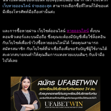
เว็บหวยออนไลน์ จ่ายเยอะสุด
สามารถเลือกซื้อที่ไหนก็ได้ขอแค่
มีเพียงโทรศัพท์มือถือเท่านั้นค่ะ
และการซื้อหวยผ่าน เว็บไซต์ออนไลน์
หวยออนไลน์
ทั้งบน
คอมพิวเตอร์และบนมือถือ ซึ่งคุณจะต้องมีบัญชีเพื่อใช้ล็อคอิน
กับเว็บไซต์เพื่อเข้าไปซื้อหวยออนไลน์ได้ โดยคุณสามารถ
สมัครสมาชิก กับเว็บไซต์ที่น่าเชื่อถือเพื่อขอรับบัญชีผู้ใช้งานได้
สะดวกสบายจนทำให้คุณลืมการแทงหวยแบบเดิมๆ กับเจ้ามือ
ไปได้เลย