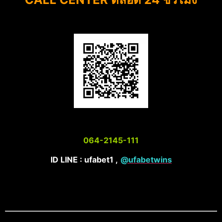
064-2145-111
ID LINE : ufabet1 ,
@ufabetwins