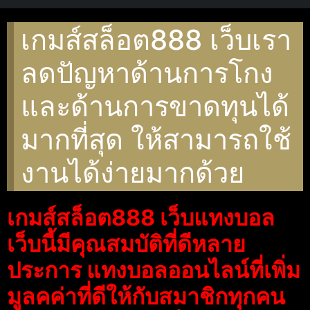
เกมส์สล็อต888 เว็บเรา
ลดปัญหาด้านการโกง
และด้านการขาดทุนได้
มากที่สุด ให้สามารถใช้
งานได้ง่ายมากด้วย
เกมส์สล็อต888 เว็บแทงบอล
เว็บนี้มีคุณสมบัติที่ดีหลาย
ประการ แทงบอลออนไลน์ที่เพิ่ม
มูลคค่าที่ดีให้กับสมาชิกทุกคน