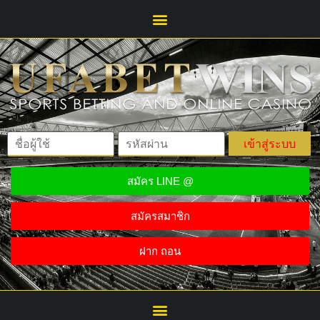
เข้าสู่ระบบ
สมัคร LINE @
สมัครสมาชิก
ฝาก ถอน