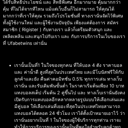
ได้รับสิทธิประโยชน์ และ สิทธิพิเศษ อีกมากมาย คุ้มมากกว่า
คุ้ม ที่ไม่ได้จากทีไหน แม้แต่เว็บอื่นก็ไม่สามารถ ให้คุณได้
มากกว่าที่เราให้คุณ รวมถึงโปรโมชั่นที่ ทางเรานั่นจัดไว้พิเศษ
ทั้งผู้ใช้งานใหม่ และผู้ใช้งานปัจจุบัน เพียงแค่ต้องการ สมัคร
สมาชิก ( Rigister ) กับทางเรา แล้วก็เตรียมตัวสนุก และ
เพลิดเพลิน และสนุกไปกับเรา และ กับการบริการในเว็บของเรา
ที่ Ufabetwins เท่านั่น
เรานั้นเป็นที่1 ในใจของทุกคน ที่ให้บอล 4 ตัง ราคาบอล
และ ค่าน้ำดี สูงที่สุดในประเทศไทย และมีโบนัสฟรีให้กับ
ลูกค้าและยัง คืนค่าคอมิทชั่น 0.5% ทุกการเล่น ทางเว็บ
เรานั่น และรับเดิมพันขั้นต่ำ ในราคาเริ่มต้นเพียง 10 บาท
แทงบอลสเต็ป เริ่มต้น 2 คู่ขึ้นไป และ ทางเว็บเรานั่นยังคง
เปิดรับการแทงบอลอีกหลากหลายรูปแบบให้เลือกเล่นและ
มีคู่บอล ให้เลือกเล่นที่เยอะที่สุดในประเทศไทยสามารถ
แทงบอลได้ตลอด 24 ชั่วโมง เราได้ตั้งเป้าหมายเอาไว้ ว่า
เรานั่นอยากเป็นที่ 1 ในใจของผู้ใช้บริการทุกท่าน เราจะ
ทำให้การบริการของเรานั้นเป็นที่พอใจสำหรับลูกค้าทุก