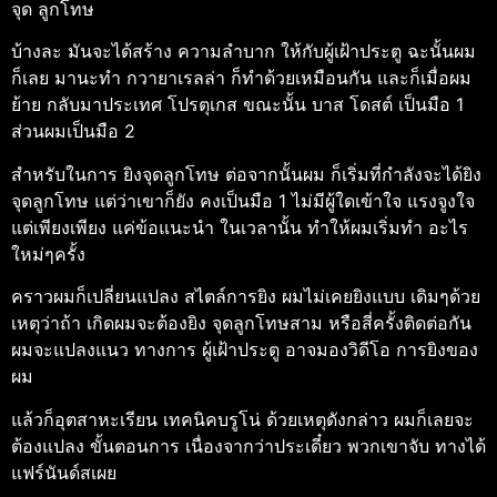
จุด ลูกโทษ
บ้างละ มันจะได้สร้าง ความลำบาก ให้กับผู้เฝ้าประตู ฉะนั้นผม
ก็เลย มานะทำ กวายาเรลล่า ก็ทำด้วยเหมือนกัน และก็เมื่อผม
ย้าย กลับมาประเทศ โปรตุเกส ขณะนั้น บาส โดสต์ เป็นมือ 1
ส่วนผมเป็นมือ 2
สำหรับในการ ยิงจุดลูกโทษ ต่อจากนั้นผม ก็เริ่มที่กำลังจะได้ยิง
จุดลูกโทษ แต่ว่าเขาก็ยัง คงเป็นมือ 1 ไม่มีผู้ใดเข้าใจ แรงจูงใจ
แต่เพียงเพียง แค่ข้อแนะนำ ในเวลานั้น ทำให้ผมเริ่มทำ อะไร
ใหม่ๆครั้ง
คราวผมก็เปลี่ยนแปลง สไตล์การยิง ผมไม่เคยยิงแบบ เดิมๆด้วย
เหตุว่าถ้า เกิดผมจะต้องยิง จุดลูกโทษสาม หรือสี่ครั้งติดต่อกัน
ผมจะแปลงแนว ทางการ ผู้เฝ้าประตู อาจมองวิดีโอ การยิงของ
ผม
แล้วก็อุตสาหะเรียน เทคนิคบรูโน่ ด้วยเหตุดังกล่าว ผมก็เลยจะ
ต้องแปลง ขั้นตอนการ เนื่องจากว่าประเดี๋ยว พวกเขาจับ ทางได้
แฟร์นันด์สเผย