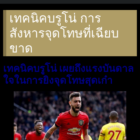
เทคนิคบรูโน่ การ
สังหารจุดโทษที่เฉียบ
ขาด
เทคนิคบรูโน่ เผยถึงแรงบันดาล
ใจในการยิงจุดโทษสุดเก๋า