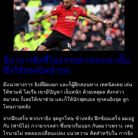
ลีลาการยิงที่ไม่ธรรมดาของเขานั้น
ซึ่งใช้เทคนิคล้วนๆ
มีแนวทางการ ยิงที่ผิดแผก และก็ผู้ฝึกสอนทาง เทคนิคเคย เล่น
ให้ซามพ์ โดเรีย เขามีปัญหา เจ็บหนัก ด้วยเหตุผล ดังกล่าว
สมาคม ก็เลยให้เขาช่วย และก็ให้นักฟุตบอล ทุกคนยิงจุด ลูก
โทษภายหลัง
จากฝึกเสร็จ พวกเรายิง จุดลูกโทษ ข้างหลัง ฝึกซ้อมเสร็จ ผมอยู่
กับ (ฟาบิโอ) กวายาเรลล่า ซึ่งเขาเริ่มบอก กับผมว่าเพราะ เหตุ
ไรนายไม่ ทดลองเปลี่ยนแปลง แนวความ คิดสำหรับใน การยิง