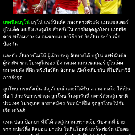
เทคนิคบรูโน่
บรูโน่ แฟร์นันด์ส กองกลางตัวเก่ง แมนเชสเตอร์
ยูไนเต็ด เผยถึงแรงจูงใจ สำหรับใน การยิงจุดลูกโทษ แบบพิศ
ดาร พร้อมเจาะจง ตนชอบแปลงวีธีการ ยิงเป็นประจำ เพื่อ
ป้องกัน
และยัง เป็นการไม่ให้ ผู้เฝ้าประตู จับทางได้ บรูโน่ แฟร์นันด์ส
ผู้นำทัพ ชาวโปรตุกีสของ ปีศาจแดง แมนเชสเตอร์ ยูไนเต็ด
สมาคมดัง ที่ศึก พรีเมียร์ลีก อังกฤษ เปิดใจเกี่ยวกับ ที่ไปที่มาวิธี
การยิงจุด
ลูกโทษ กระทั่งเป็น สัญลักษณ์ และก็ได้รับ ความวางใจ ให้เป็น
มือ 1 สำหรับการฆ่าจุด ลูกโทษ ในทุกวันนี้ สตาร์ดังกลุ่ม ชาติ
ประเทศ โปรตุเกส อาสาสมัคร รับหน้าที่ยิง จุดลูกโทษให้กับ
เร้ด เดวิลส์
แทน ปอล ป็อกบา ที่มิได้ ลงสู่สนามเพราะเจ็บ นับจากที่ ย้าย
จาก สปอร์ติ้ง ลิสบอน มาเล่น ในถิ่นโอลด์ แทร็ฟฟอร์ด เมื่อตอ