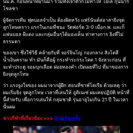
นม.ค. ก่อนหน้าที่ผ่านมา รวมทั้งเจ้าตัวก็ไม่ทำให้ โอเล่ กุนนาร์
โซลชา
ผู้จัดการทีม ฟุตบอลจำเป็น ต้องผิดหวัง แฟร์นันด์สอาสายิงจุด
ลูกโทษคราว แรกในเกมที่ชนะ วัตฟอร์ด 3-0 เมื่อก.พ. และก็
แฟนบอล ผีแดง และกลุ่มอื่นๆได้มองเห็น ท่าทางการ ยิงที่ไม่
ธรรมดา
ของเขา ซึ่งใช้วิธี คล้ายกับที่ จอร์จินโญ่ กองกลาง สิงโตสี
น้ำเงินคราม ทำ มันก็คือผู้ กระทำระกระโดด 1 จังหวะก่อน ที่
จะทำประตู จอมบุกเลือด ฝอยทองคำ เปิดเผยที่ไป ที่มาของการ
ยิงจุดลูกโทษ
ว่า แรงจูงใจของ ผมมาจากผู้ฝึก สอนที่ซาพ์โดเรีย ด้วยเหตุ ว่า
ผมเริ่มยิง จุดลูกโทษ เวลาที่เล่นให้ อูดิเนเซ่ ผมเคยปฏิบัติ หน้าที่
นี้สำหรับ เพื่อการเล่นให้ กลุ่มชาติ รุ่นอายุไม่เกิน 21 ปี ในเวลา
นั้นผม
ข่าวกีฬาที่เกี่ยวข้อง >>>
ลิเวอร์พูลเซ็ง