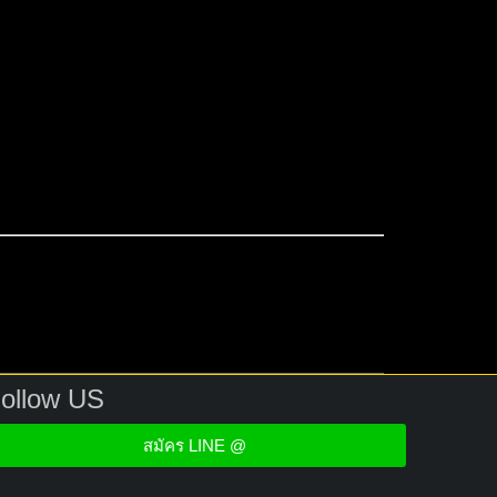
ollow US
สมัคร LINE @