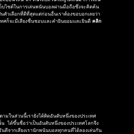
บไซต์ในการเล่นพนันบอลผ่านมือถือซึ่งจะคิดค้น
นตัวเลือกที่ดีที่สุดแต่ก่อนอื่นเราต้องขอบอกเลยว่า
ะเทศก็จะมีเสียงชื่นชอบและคำยินยอมและยินดี
คลิก
็ตามในส่วนนี้เรายังได้ติดอันดับหนึ่งของประเทศ
 ได้ขึ้นชื่อว่าเป็นอันดับหนึ่งของประเทศโลกจึง
ันตีจากเสียงเรานักพนันบอลทุกคนที่ได้ลองเล่นกัน