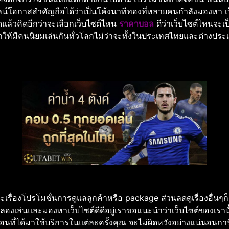
โอกาสสำคัญถือได้ว่าเป็นโค้งนาทีทองที่หลายคนกำลังมองหา เว็
แล้วคิดอีกว่าจะเลือกเว็บไซต์ไหน
ราคาบอล
ดีว่าเว็บไซต์ไหนจะเป็
งทำให้มีคนนิยมเล่นกันทั่วโลกไม่ว่าจะทั้งในประเทศไทยและต่างปร
ะเรื่องโปรโมชั่นการดูแลลูกค้าหรือ package ส่วนลดดูเรื่องอื่นๆก
องเล่นและมองหาเว็บไซต์ดีดีอยู่เราขอแนะนำว่าเว็บไซต์ของเรานั้น
อนที่ได้มาใช้บริการในแต่ละครั้งคุณ จะไม่ผิดหวังอย่างแน่นอนการ