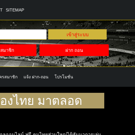
ET
SITEMAP
เข้าสู่ระบบ
รสมาชิก
ฝาก ถอน
ัครสมาชิก
แจ้ง ฝาก-ถอน
โปรโมชั่น
 ของไทย มาตลอด
อลออนไลน์ ฟรี คนไทยส่วนใหญ่ได้หันมาการเล่น