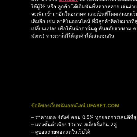
ให้ผู้ใช้ หรือ ลูกค้า ได้เดิมพันที่หลากหลาย เล่
จะเพิ่มเข้ามาอีกในอนาคต และเป็นที่โดดเด่นบนเว็บ
เติมอีก เช่น คาสิโนออนไลน์ ที่มีลูกค้าติดใจมาก
เปลี่ยนแปลง เพื่อให้หน้าตานั่นดู ทันสมัยสวยงาม ค
มังกร) ทางเราก็มีให้ลุกค้าได้เล่นเช่นกัน
ข้อดีของเว็บพนันออนไลน์ UFABET.COM
– ราคาบอล 4ตังค์ คอม 0.5% ทุกยอดการเล่นดีที่สุ
– แทงขั้นต่ำเพียง 10บาท สเต็ปเริ่มต้น 2คู่
– ดูบอลถ่ายทอดสดในเว็บได้