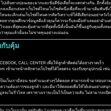
ณ ไปเส้นทางบ่อนเยอะมากและข้อดีข้อเสียก็จะแตกต่างกัน. อีกทั้งย
ลงเลือกเล่นหาเว็บไซต์ไหนเว็บไซต์หนึ่งเพื่อที่จะเข้ามาเดิมพันซึ่
บบไหนจะเลิกเล่นเว็บไซต์ไหนควรคิดวิเคราะห์ให้ดีเสียก่อนอย่าหวังไ
ุนเลยหากคุณศึกษาข้อมูลดีแล้วคุณก็ควรจะรีบลงมือทำเลยอย่ามัวแ
ยอะที่สุดและคุ้มค่ามากที่สุดทั้งนีทั้งนั้นมันก็ขึ้นอยู่กับคุณทั้
ว่าคุณแล้วนั้นจะไม่
ขาดทุนอย่างแน่นอน
กับคุ้ม
ACEBOOK, CALL CENTER เพื่อให้ลูกค้าติดต่อได้อย่างรวดเร็ว
com เข้ามาหน้าหลักทางเว็บไซต์ได้โดยตรง รองรับทุกอุปกรณ์ เช่
่เป็นเว็บเรามีสอน ขอคำแนะต่างๆได้ตลอด สามารถเข้ามาสอบถามข้
องความต้องการของลูกค้า และมีมาให้ตลอดเพื่อให้ได้เล่นอย่างสนุก
ูลจะไม่รั่วไหล เพราทางเราจะเป็นไว้เป็นความลับ ไม่สามารถเปิดเผยให้
ต้น ว่าเว็บเรานั่น อยู่อันดับ 1 มาตลอด เราคือเว็บที่มากประสบกา