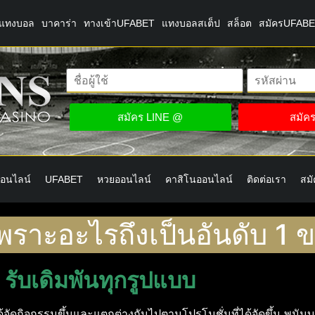
แทงบอล
บาคาร่า
ทางเข้าUFABET
แทงบอลสเต็ป
สล็อต
สมัครUFAB
สมัคร LINE @
สมัค
ออนไลน์
UFABET
หวยออนไลน์
คาสิโนออนไลน์
ติดต่อเรา
สม
ราะอะไรถึงเป็นอันดับ 1
รับเดิมพันทุกรูปแบบ
้จัดกิจกรรมขึ้นและแตกต่างกันไปตามโปรโมชั่นที่ได้จัดขึ้น
พนันบ