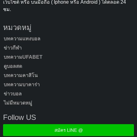
เว็บไซต์ หรือ บนมือถือ ( Iphone หรือ Android ) ได้ตลอด 24
ชม.
หมวดหมู่
บทความแทงบอล
ข่าวกีฬา
บทความUFABET
ดูบอลสด
บทความคาสิโน
บทความบาคาร่า
ข่าวบอล
ไม่มีหมวดหมู่
Follow US
สมัคร LINE @