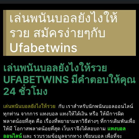
เล่นพนันบอลยังไงให้
รวย สมัครง่ายๆกับ
Ufabetwins
เล่นพนันบอลยังไงให้รวย
UFABETWINS มีคำตอบให้คุณ
24 ชั่วโมง
เล่นพนันบอลยังไงให้รวย
กับ เราสำหรับนักพนันบอลออนไลน์
ทุกท่าน จากการ แทงบอล แทงให้ได้เงิน หรือ ให้มีการผิด
พลาดน้อยที่สุด คือ เรื่องที่พยายามหาวิธีต่างๆ ที่การเดิมพันเพื่อ
ให้มี โอกาสพลาดน้อยที่สุด เว็บเราจึงได้สอบถาม
แทงบอล
ออนไลน์
และ รวบรวมข้อมูลจากทาง เซียนบอล เพื่อที่จะ