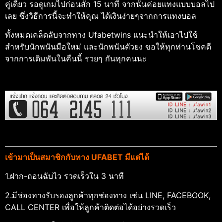
คู่เดียว รอดูเกมไปก่อนสัก 15 นาที จากนั้นค่อยแทงแบบบอลไป
เลย ซึ่งวิธีการนี้จะทำให้คุณ ได้เงินง่ายๆจากการแทงบอล
ทั้งหมดเคล็ดลับจากทาง Ufabetwins แนะนำให้เอาไปใช้
สำหรับนักพนันมือใหม่ และนักพนันตัวยง ขอให้ทุกท่านโชคดี
จากการเดิมพันในคืนนี้ รวยๆ กันทุกคนนะ
เข้ามาเป็นสมาชิกกับทาง UFABET มีแต่ได้
1.ฝาก-ถอนฉับไว รวดเร็วใน 3 นาที
2.มีช่องทางรับรองลูกค้าทุกช่องทาง เช่น LINE, FACEBOOK,
CALL CENTER เพื่อให้ลูกค้าติดต่อได้อย่างรวดเร็ว