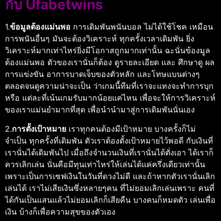
กับ Ufabetwins
1.
ข้อมูลต้องแม่นพอ
การเดิมพันพนันบอล ไม่ได้ใช้โชค เหมือน
การพนันอื่นๆ มันจะต้องวิเคราะห์ ทุกครั้งเวลาเดิมพัน ยิ่ง
วิเคราะห์มากเท่าไหร่ยิ่งมีโอกาสถูกมากเท่านั้น ฉะนั่นข้องมูล
ต้องแม่นพอ ตัวของเรานั่นก็ต้อง ดูรายละเอียด และ ศึกษาดู ผล
การแข่งขัน อาการบาดเจ็บของตัวหลัก และโทษแบนต่างๆ
ตลอดจนดูความน่าจะเป็น ว่าเกมนี้ทีมที่เราจะแทงจะทำการบุก
หรือ แต่ละที่เน้นเกมรับมากน้อยแค่ไหน เพื่อจะให้การวิเคราะห์
ของเราแม่นยำมากที่สุด เพื่อนำนำมาสู่การเดิมพันนั่นเอง
2.
การตั้งเป้าหมาย
เราทุกคนต้องมีเป้าหมาย บางครั้งก็ไม่
จำเป็น ทุกครั้งที่เดิมพัน ตัวเราต้องตั้งเป้าหมายไว้พอดี กับเงินที่
เรานั่นได้เดิมพันไป เมื่อถึงจำนวนเงินที่เรานั่นได้ตั่งเอา ได้เราก็
ควรเลิกเล่น นั่นคือมีทุนเท่าไหร่ให้เล่นได้แค่ครึ่งเดียวเท่านั้น
เพราะเป็นการเซฟเงินในวันที่ดวงไม่ดี และถ้าหากตัวเรานั่นเลิก
เล่นได้ เราไม่เสียเงินซึ่งหลายๆคน ที่ไม่ยอมเลิกเล่นเพราะ คนที่
ได้กันเป็นแสนแล้วไม่ยอมเลิกก็เสียคืน บางคนก็หมดตัว เล่นเพื่อ
เงิน บ้างก็เพื่อความสุขของตัวเอง