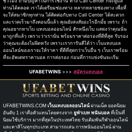
ชั่วโมง ถ้ามีปัญหาในการใช้งาน ทาง Call Center ก็จะดูแล
ท่านได้ตลอด เราได้เตรียมช่องทาง หลากหลายช่องทาง เพื่อที่
จะให้สมาชิกทุกท่าน ได้ติดต่อกับทาง Call Center ได้สะดวก
และรวดเร็วมาถึงตอนนี้แล้ว คุณยังสงสัยอะไรอีกมั้ย เพราะ ถ้า
คุณอยากหาเว็บ แทงบอลออนไลน์ สักหนึ่งเว็บ แสดงว่าคุณนั่น
มาถูกที่แล้ว เพราะว่าเรานั่น พร้อมราคาต่อรองที่ดีที่สุด รับรอง
ว่าคุณจะต้องไม่ผิดหวัง เพราะเราการันตีได้ว่า เว็บแทงบอล
ออนไลน์ของเราจะให้ราคา ที่ดีที่สุดกว่าเว็บอื่น ๆ เว็บเราพร้อม
ที่จะอัพเดทราคาบอล การต่อรอง ก่อนที่การแข่งขันจะเริ่ม
UFABETWINS
>>>
สมัครแทงบอล
UFABETWINS.COM
เว็บแทงบอลออนไลน์
ผ่านเน็ต ยอดนิยม
อันดับ 1 เราคือตัวแทนโดยตรงจาก
ยูฟ่าเบท พนันบอล
ที่เป็นที่
นิยมใช้บริการ มากที่สุดในประเทศไทย รับเดิมพันกีฬาออนไลน์
และคาสิโนทุกประเภท สามารถเล่น การพนันออนไลน์ ผ่าน