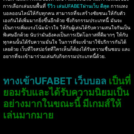
การเลือกเล่นบนพื้นที่
รีวิว เล่นUFABETผ่านเว็บ ดีสุด
การแทง
บอลออนไลน์ให้กับทุกคน สามารถที่จะสร้างชัยชนะให้กับตัว
เองกันได้เพิ่มมากยิ่งขึ้นอีกด้วย ซึ่งกิจกรรมประเภทนี้ มันจะ
เป็นการเพิ่มแรงโน้มน้าวใจ ให้กับผู้เล่นได้รับความสนใจกันเป็น
พิเศษอีกด้วย นับว่ามันยังคงเป็นการเปิดโอกาสที่ดีมากๆ ให้กับ
ทุกคนนั้นได้รับความมั่นใจ ในการที่จะเข้ามาใช้บริการกันได้
เลยด้วย เว็บที่ใจสปอร์ตที่ใครเห็นก็ต้องได้รับความชื่นชอบ และ
อยากที่จะเข้ามาร่วมเล่นกับกิจกรรมประเภทนี้ด้วย.
ทางเข้าUFABET เว็บบอล
เป็นที่
ยอมรับและได้รับความนิยมเป็น
อย่างมากในขณะนี้ มีเกมส์ให้
เล่นมากมาย