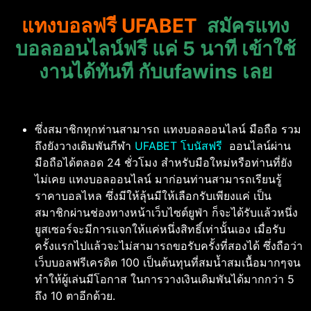
แทงบอลฟรี UFABET
สมัครแทง
บอลออนไลน์ฟรี แค่ 5 นาที เข้าใช้
งานได้ทันที กับufawins เลย
ซึ่งสมาชิกทุกท่านสามารถ แทงบอลออนไลน์ มือถือ รวม
ถึงยังวางเดิมพันกีฬา
UFABET โบนัสฟรี
ออนไลน์ผ่าน
มือถือได้ตลอด 24 ชั่วโมง สำหรับมือใหม่หรือท่านที่ยัง
ไม่เคย แทงบอลออนไลน์ มาก่อนท่านสามารถเรียนรู้
ราคาบอลไหล ซึ่ง
มีให้ลุ้นมีให้เลือกรับเพียงแค่ เป็น
สมาชิกผ่านช่องทางหน้าเว็บไซต์ยูฟ่า ก็จะได้รับแล้วหนึ่ง
ยูสเซอร์จะมีการแจกให้แค่หนึ่งสิทธิ์เท่านั้นเอง เมื่อรับ
ครั้งแรกไปแล้วจะไม่สามารถขอรับครั้งที่สองได้ ซึ่งถือว่า
เว็บบอลฟรีเครดิต 100
เป็นต้นทุนที่สมน้ำสมเนื้อมากๆจน
ทำให้ผู้เล่นมีโอกาส ในการวางเงินเดิมพันได้มากกว่า 5
ถึง 10 ตาอีกด้วย.