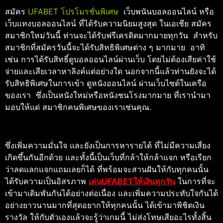
สมัคร
UFABET โปรโมรชั่นพิเศษ
เว็บพนันบอลออนไลน์ หรือ
เว็บแทงบอลออนไลน์ ที่ได้รับความนิยมสูงสุด ในเอเชีย สมัคร
สมาชิกใหม่วันนี้ ท่านจะได้รับฟรีเครดิตมากมายทุกวัน สำหรับ
สมาชิกที่สมัครวันนี้จะได้รับสิทธิพิเศษต่าง ๆ มากมาย อาทิ
เช่น การได้รับสิทธิ์ดูบอลออนไลน์ผ่านเว็บ โดยไม่ต้องเสียค่าใช้
จ่ายและเสียเวลาหาลิงค์แต่อย่างใด นอกจากนี้แล้วท่านยังจะได้
รับสิทธิพิเศษในการเข้า ดูหนังออนไลน์ ผ่านเว็บไซต์ในเครือ
ของเรา ซึ่งเป็นหนังใหม่หรือหนังชนโรงมากมาย ที่เรานำมา
มอบให้แด่ สมาชิกคนพิเศษของเราเช่นคุณ.
ซึ่งเพิ่มความมั่นใจ และยังเป็นการหารายได้ ที่ไม่มีความเสี่ยง
เกิดขึ้นกันอีกด้วย และทั้งนี้เป็นเว็บที่กล้าให้กล้าแจก หรือเรียก
ว่าลดแลกแจกแถมเลยก็ได้ ที่พร้อมจะสานฝันให้กับทุกคนนั้น
ได้รับความเป็นอิสรภาพ
เล่นUFABETให้เงินทุกวัน
ในการที่จะ
เข้ามาเดิมพันกันได้อย่างต่อเนื่อง และเพิ่มความประทับใจกันได้
อย่างยาวนานมากที่สุดอยากให้ทุกคนนั้น ได้เข้ามาพิชิตเงิน
รางวัล ให้กับตัวเองแล้วจะรู้ว่าเกมนี้ ไม่ส่งโทษเสียอะไรทั้งสิ้น