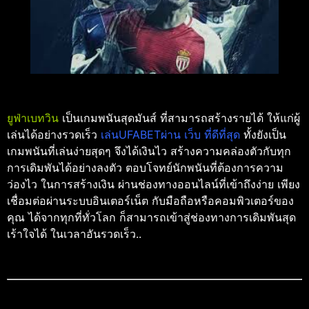
ยูฟ่าเบทวิน
เป็นเกมพนันสุดมันส์ ที่สามารถสร้างรายได้ ให้แก่ผู้
เล่นได้อย่างรวดเร็ว
เล่นUFABETผ่าน เว็บ ที่ดีที่สุด
ทั้งยังเป็น
เกมพนันที่เล่นง่ายสุดๆ จึงได้เงินไว สร้างความคล่องตัวกับทุก
การเดิมพันได้อย่างลงตัว ตอบโจทย์นักพนันที่ต้องการความ
ว่องไว ในการสร้างเงิน ผ่านช่องทางออนไลน์ที่เข้าถึงง่าย เพียง
เชื่อมต่อผ่านระบบอินเตอร์เน็ต กับมือถือหรือคอมพิวเตอร์ของ
คุณ ได้จากทุกที่ทั่วโลก ก็สามารถเข้าสู่ช่องทางการเดิมพันสุด
เร้าใจได้ ในเวลาอันรวดเร็ว..