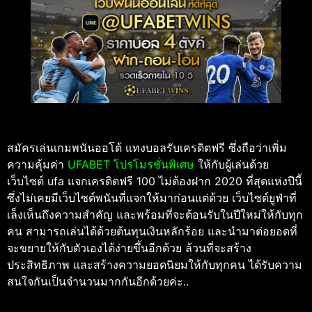
สมัครเล่นเกมพนันออโต้
แทงบอลรับเครดิตฟรี
ซึ่งถือว่าเพิ่ม
ความคุ้มค่า
UFABET โปรโมรชั่นพิเศษ
ให้กับผู้เล่นด้วย
เว็บไซต์
ufa แจกเครดิตฟรี 100 ไม่ต้องฝาก 2020
ที่สุดแห่งปีนี้
ซึ่งไม่เคยมีเว็บไซต์พนันที่แจกให้มาก่อนแต่ด้วย เว็บไซต์ยูฟ่าที่
เล็งเห็นถึงความสำคัญ และพร้อมที่จะต้อนรับในปีใหม่ให้กับทุก
คน สามารถเล่นได้ด้วยต้นทุนเงินหลักร้อย และนำมาต่อยอดที่
จะขยายให้กับตัวเองได้ง่ายขึ้นอีกด้วย ล้วนที่จะสร้าง
ประสิทธิภาพ และสร้างความยอดนิยมให้กับทุกคน ได้รับความ
สนใจกันเป็นจำนวนมากกันอีกด้วยค่ะ..