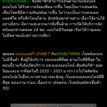
ทางเข้าUFABET
ซึ่งสมาชิกสามารถเล่นผ่านเว็บแทงบอล
ออนไลน์ ได้รับความนิยมเพิ่มมากขึ้น โดยเป็นการเล่นพนัน
เสี่ยงโชคที่มีความทันสมัยมากขึ้น ไม่ว่าจะเป็นการแทงบอล
แมตช์ใด หรือลีกไหนก็ตาม นักพนันทุกท่านต่าง เลือกใช้งานได้
อย่างอิสระ มีความสะดวกมากยิ่งขึ้นด้วย การเปิดให้บริการนัก
พนันทุกท่านตลอด 24 ชม. แบบไม่มีวันหยุด เรียกได้ว่าคุณจะ
ไม่มีพลาดแม้แต่รายการเดียว.
สุดยอด
แทงบอลฟรี UFABET
กับ
UFABETWINS
เว็บพนันถอน
ไม่มีขั้นตํ่า คือผู้ให้บริการ แทงบอลดีที่สุด ผ่านเว็บที่ดีที่สุด ใน
ตอนนี้รวมถึงยังเปิดบริการ แทงบอลออนไลน์ เดิมพันกีฬา ยอด
นิยมและมากที่สุดในปี 2020 – 2021 มากกว่าเว็บไซต์พนัน
ออนไลน์เว็บอื่นๆ บางท่านอาจจะคุ้นหู เว็บแทงบอลออนไลน์ที่ดี
ที่สุด ของเรามาก่อน เนื่องจาก ufawins เว็บพนันสมัครขั้นต่ำ
100.