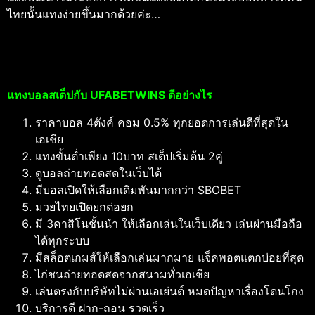
ไทยนั้นแทงง่ายขึ้นมากด้วยค่ะ…
แทงบอลสเต็ปกับ UFABETWINS ดีอย่างไร
ราคาบอล 4ตังค์ คอม 0.5% ทุกยอดการเล่นดีที่สุดใน
เอเชีย
แทงขั้นต่ำเพียง 10บาท สเต็ปเริ่มต้น 2คู่
ดูบอลถ่ายทอดสดในเว็บได้
มีบอลเปิดให้เลือกเดิมพันมากกว่า SBOBET
มวยไทยเปิดยกต่อยก
มี 3คาสิโนชั้นนำ ให้เลือกเล่นในเว็บเดียว เล่นผ่านมือถือ
ได้ทุกระบบ
มีสล็อตเกมส์ให้เลือกเล่นมากมาย แจ็คพอตแตกบ่อยที่สุด
ไก่ชนถ่ายทอดสดจากสนามทั่วเอเชีย
เล่นตรงกับบริษัทไม่ผ่านเอเย่นต์ หมดปัญหาเรื่องโดนโกง
บริการดี ฝาก-ถอน รวดเร็ว