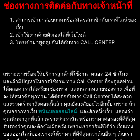
ช่องทางการติดต่อกับทางเจ้าหน้าที่
สามารเข้ามาสอบถามหรือสมัครสมาชิกกับเราที่ไลน์ของ
เว็บ
เข้าใช้งานด้วยตัวเองได้ที่เว็บไซต์
โทรเข้ามาพูดคุยกันได้กับทาง CALL CENTER
เพราะเราพร้อมให้บริการลูกค้าที่ใช้งาน ตลอด 24 ชั่วโมง
และถ้ามีปัญหาในการใช้งาน ทาง Call Center ก็จะดูแลท่าน
ได้ตลอด เราได้เตรียมช่องทาง และหลากหลายช่องทาง เพื่อที่
จะให้สมาชิกทุกท่าน ได้ติดต่อกับทาง Call Center ได้สะดวก
และรวดเร็วมาถึงตอนนี้แล้ว คุณยังสงสัยอะไรอีกมั้ย เพราะ ถ้า
คุณอยากหาเว็บ
พนันบอลออนไลน์
และสักหนึ่งเว็บ แสดงว่า
คุณนั่นมาถูกที่แล้ว เพราะว่าเรานั่น พร้อมราคาต่อรองที่ดีที่สุด
รับรองว่าคุณจะต้องไม่ผิดหวัง เพราะเราการันตีได้ว่า เว็บแทง
บอลออนไลน์ของเราจะให้ราคา ที่ดีที่สุดกว่าเว็บอื่น ๆ เว็บเรา