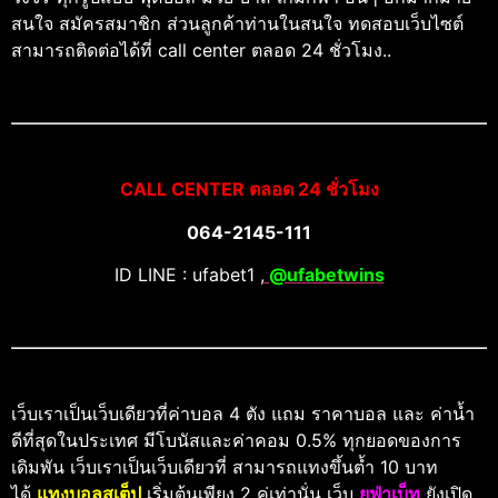
สนใจ สมัครสมาชิก ส่วนลูกค้าท่านในสนใจ ทดสอบเว็บไซต์
สามารถติดต่อได้ที่ call center ตลอด 24 ชั่วโมง..
CALL CENTER ตลอด 24 ชั่วโมง
064-2145-111
ID LINE : ufabet1 ,
@ufabetwins
เว็บเราเป็นเว็บเดียวที่ค่าบอล 4 ตัง แถม ราคาบอล และ ค่าน้ำ
ดีที่สุดในประเทศ มีโบนัสและค่าคอม 0.5% ทุกยอดของการ
เดิมพัน เว็บเราเป็นเว็บเดียวที่ สามารถแทงขึ้นต้ำ 10 บาท
ได้
แทงบอลสเต็ป
เริ่มต้นเพียง 2 คู่เท่านั่น เว็บ
ยูฟ่าเบ็ท
ยังเปิด