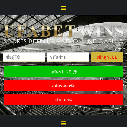
เข้าสู่ระบบ
สมัคร LINE @
สมัครสมาชิก
ฝาก ถอน