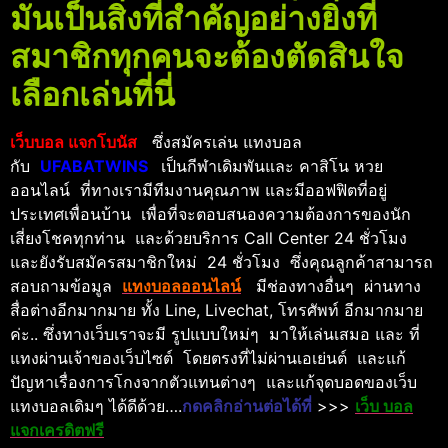
มันเป็นสิ่งที่สำคัญอย่างยิ่งที่
สมาชิกทุกคนจะต้องตัดสินใจ
เลือกเล่นที่นี่
เว็บบอล แจกโบนัส
ซึ่งสมัครเล่น แทงบอล
กับ
UFABATWINS
เป็นกีฬาเดิมพันและ คาสิโน หวย
ออนไลน์ ที่ทางเรามีทีมงานคุณภาพ และมีออฟฟิตที่อยู่
ประเทศเพื่อนบ้าน เพื่อที่จะตอบสนองความต้องการของนัก
เสี่ยงโชคทุกท่าน และด้วยบริการ Call Center 24 ชั่วโมง
และยังรับสมัครสมาชิกใหม่ 24 ชั่วโมง ซึ่งคุณลูกค้าสามารถ
สอบถามข้อมูล
แทงบอลออนไลน์
มีช่องทางอื่นๆ ผ่านทาง
สื่อต่างอีกมากมาย ทั้ง Line, Livechat, โทรศัพท์ อีกมากมาย
ค่ะ.. ซึ่งทางเว็บเราจะมี รูปแบบใหม่ๆ มาให้เล่นเสมอ และ ที่
แทงผ่านเจ้าของเว็บไซต์ โดยตรงที่ไม่ผ่านเอเย่นต์ และแก้
ปัญหาเรื่องการโกงจากตัวแทนต่างๆ และแก้จุดบอดของเว็บ
แทงบอลเดิมๆ ได้ดีด้วย….
กดคลิกอ่านต่อได้ที่
>>>
เว็บ บอล
แจกเครดิตฟรี