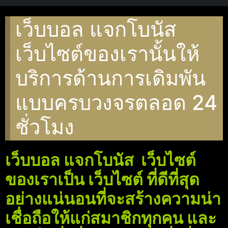
เว็บบอล แจกโบนัส
เว็บไซต์ของเรานั้นให้
บริการด้านการเดิมพัน
แบบครบวงจรตลอด 24
ชั่วโมง
เว็บบอล แจกโบนัส เว็บไซต์
ของเราเป็น เว็บไซต์ ที่ดีที่สุด
อย่างแน่นอนที่จะสร้างความน่า
เชื่อถือให้แก่สมาชิกทุกคน และ