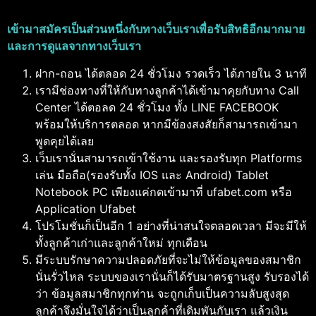
เข้ามาสมัครเป็นส่วนหนึ่งกับทางเว็บเราเพื่อรับสิทธิอีกมากมาย
และการดูแลจากทางเว็บเรา
ฝาก-ถอน ได้ตลอด 24 ชั่วโมง รวดเร็ว ได้ภายใน 3 นาที
เรามีช่องทางที่ให้กับทางลูกค้าได้เข้ามาคุยกับทาง Call
Center ได้ตอลด 24 ชั่วโมง ทั้ง LINE FACEBOOK
พร้อมให้บริการตลอด หากมีข้องสงสัยก็สามารถเข้ามา
พูดคุยได้เลย
เว็บเรานั่นสามารถเข้าใช้งาน และรองรับทุก Platforms
เล่น มือถือ(รองรับทั้ง IOS และ Android) Tablet
Notebook PC เพียงแค่กดเข้ามาที่ ufabet.com หรือ
Application Ufabet
โปรโมชั่นก็เป็นอีก 1 อย่างที่น่าสนใจตลอดเวลา มีจะมีให้
ทั้งลูกค้าเก่าและลูกค้าใหม่ ทุกเดือน
มีระบบรักษาความปลอดภัยที่จะไม่ให้ข้อมูลของสมาชิก
นั่นรั่วไหล ระบบของเรานั่นก็ได้รับมาตรฐานสูง รับรองได้
ว่า ข้อมูลสมาชิกทุกท่าน จะถูกเก็บเป็นความลับสูงสุด
ลูกค้าจึงมั่นใจได้ว่าเป็นลูกค้าที่เดิมพันกับเรา แล้วเงิน