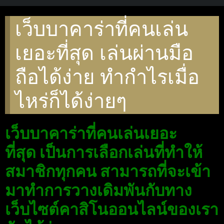
เว็บบาคาร่าที่คนเล่น
เยอะที่สุด เล่นผ่านมือ
ถือได้ง่าย ทำกำไรเมื่อ
ไหร่ก็ได้ง่ายๆ
เว็บบาคาร่าที่คนเล่นเยอะ
ที่สุด เป็นการเลือกเล่นที่ทำให้
สมาชิกทุกคน สามารถที่จะเข้า
มาทำการวางเดิมพันกับทาง
เว็บไซต์คาสิโนออนไลน์ของเรา