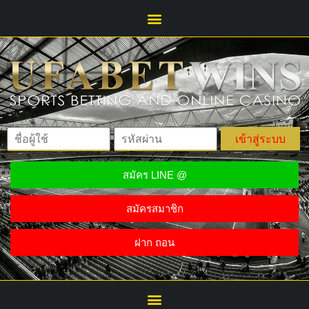
เข้าสู่ระบบ
สมัคร LINE @
สมัครสมาชิก
ฝาก ถอน