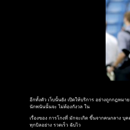
อีกทั้งตัว เว็บนั้นยัง เปิดให้บริการ อย่างถูกกฎห
นักพนันนั้นจะ ไม่ต้องกังวล ใน
เรื่องของ การโกงที่ มักจะเกิด ขึ้นจากคนกลาง บุคคลท
ทุกบิลอย่าง รวดเร็ว ฉับไว