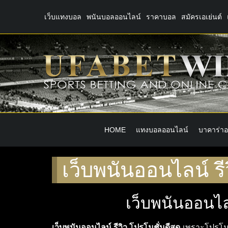
เว็บแทงบอล
พนันบอลออนไลน์
ราคาบอล
สมัครเอเย่นต์
HOME
แทงบอลออนไลน์
บาคาร่า
เว็บพนันออนไลน์ รีว
เว็บพนันออนไล
เว็บพนันออนไลน์ รีวิว โปรโมชั่นดีสุด
เพราะโปรโมชั่