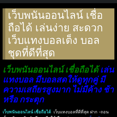
เว็บพนันออนไลน์ เชื่อ
ถือได้ เล่นง่าย สะดวก
เว็บแทงบอลเต็ง บอล
ชุดที่ดีที่สุด
เว็บพนันออนไลน์ เชื่อถือได้
เล่น
แทงบอล มีบอลสดให้ดูทุกคู่ มี
ความเสถียรสูงมาก ไม่มีค้าง ช้า
หรือ กระตุก
เว็บพนันออนไลน์ เชื่อถือได้
เว็บแทงบอลที่ดีที่สุด ฝาก -ถอน