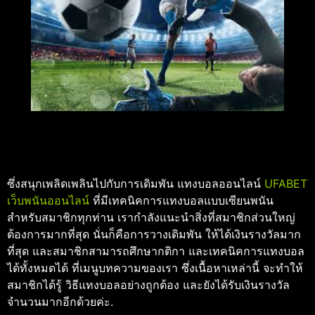
ซึ่งสนุกเพลิดเพลินไปกับการเดิมพัน แทงบอลออนไลน์
UFABET
เว็บพนันออนไลน์
ที่มีเทคนิคการแทงบอลแบบเซียนพนัน
สำหรับสมาชิกทุกท่าน เรากำลังแนะนำสิ่งที่สมาชิกส่วนใหญ่
ต้องการมากที่สุด นั่นก็คือการวางเดิมพัน ให้ได้เงินรางวัลมาก
ที่สุด และสมาชิกสามารถศึกษากติกา และเทคนิคการแทงบอล
ได้ทั้งหมดได้ ที่เมนูบทความของเรา ซึ่งเนื้อหาเหล่านี้ จะทำให้
สมาชิกได้รู้ วิธีแทงบอลอย่างถูกต้อง และยังได้รับเงินรางวัล
จำนวนมากอีกด้วยค่ะ.