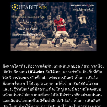
ซึ่งหากใครที่จะต้องการเดิมพัน เกมพนันฟุตบอล ก็สามารถที่จะ
เปิดใจเลือกเล่น
UFAwins
กันได้เลย เพราะว่ามันเป็นเว็บที่เปิด
ให้บริการโดยตรงอีกทั้ง
ufa wins เครดิตฟรี
เป็นการเปิดใจ
ตั้งแต่ครั้งแรก ให้กับทุกคนทุกท่านได้เข้ามาสัมผัสกันได้เลย
และจะรู้ว่าเป็นเว็บที่มีสถานะที่จะใหญ่ และมีความมั่นคงแบบ
หนักแน่นกันไปเลย แบบที่แจกให้ไม่มีคำว่าจุกจิกอย่างแน่นอน
และเดิมพันได้แบบที่ไม่มีขั้นต่ำอีกต่อไปแล้ว เป็นการเพิ่มสิทธิ
ประโยชน์ที่ทำให้ทุกคนต้องรีบรับเอาไว้และไม่ควรที่จะพลาด