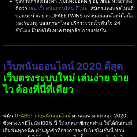
ซึ่งท่านกำลังมองหา เว็บแทงบอลดี ๆ อยู่ใช่มั้ย หรือกำลัง
คิดว่า
เล่น เว็บพนันออนไลน์ ดีไหม
สมัครแทงบอลไหนดี
ขอแนะนำเลยว่า UFAEETWINS แทงบอลออนไลน์มือถือ
รองรับเมนู บอลภาษาไทย บริการรวดเร็วทันใจ 24
ชั่วโมง มีบอลให้แทงครบทุกลีก การแข่งขัน..
เว็บพนันออนไลน์ 2020 ดีสุด
เว็บตรงระบบใหม่ เล่นง่าย จ่าย
ไว ต้องที่นี่ที่เดียว
พนัน
UFABET เว็บพนันออนไลน์
ผ่านแอพ มาแรงสุด 2020
ซึ่งทางเรามีโบนัส100% นี้ ให้แก่สมาชิกทุกท่าน ใช้ได้กับเกมส์
เดิมพันทุกชนิด ท่านลูกค้าที่ตรงการจะรับโปรโมชั่นนี้ ท่าน