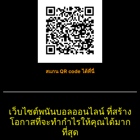
สแกน QR code ได้ที่นี่
เว็บไซต์พนันบอลออนไลน์ ที่สร้าง
โอกาสที่จะทำกำไรให้คุณได้มาก
ที่สุด