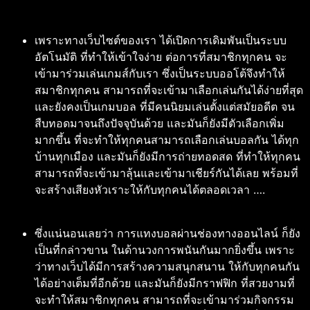
เพราะทางเว็บไซต์ของเรา ได้เปิดการเดิมพันเป็นระบบ
อัตโนมัติ ที่ทำให้เข้าใจง่าย ต่อการที่สมาชิกทุกคน จะ
เข้ามาร่วมเล่นเกมส์กับเรา ซึ่งเป็นระบบออโต้จึงทำให้
สมาชิกทุกคน สามารถที่จะเข้ามาเลือกเล่นกันได้ง่ายที่สุด
และยังคงเป็นเกมบอล ที่มีคนนิยมเล่นตั้งแต่สมัยอดีต จน
สืบทอดมาจนถึงปัจจุบันด้วย และมันก็ยังมีตัวเลือกเพิ่ม
มากขึ้น ที่จะทำให้ทุกคนสามารถเลือกเล่นบอลกัน ได้ทุก
บ้านทุกเมือง และมันก็ยังมีการถ่ายทอดสด ที่ทำให้ทุกคน
สามารถที่จะเข้ามาลุ้นและเข้ามาเชียร์กันได้เลย พร้อมที่
จะสร้างเสียงหัวเราะให้กับทุกคนได้ตลอดเวลา ….
ซึ่งแน่นอนเลยว่า การแทงบอลผ่านช่องทางออนไลน์ ก็ยัง
เป็นที่กล่าวขาน ในด้านวงการพนันกันมากยิ่งขึ้น เพราะ
ว่าทางเว็บได้มีการสร้างความสนุกสนาน ให้กับทุกคนกัน
ได้อย่างเต็มที่อีกด้วย และมันก็ยังมีกราฟฟิก ที่สวยงามที่
จะทำให้สมาชิกทุกคน สามารถที่จะเข้ามาร่วมกิจกรรม