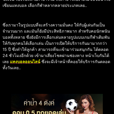
เซียนแทงบอล เลือกกีฬาหลากหลายประเภทเลย..
ซึ่งเรามาในรูปแบบที่จะสร้างความมั่นคง ให้กับผู้เล่นกันเป็น
จำนวนมาก และมันก็ยังมีประสิทธิภาพมาก สำหรับคอนักพนัน
บอลทั้งหลาย ซึ่งยังมีการเลือกเล่นหลายรูปแบบเกมกีฬาเดิมพัน
ให้กับทุกคนได้เลือกเล่น เป็นการเปิดให้บริการกันมามากกว่า
15 ปี ซึ่งทำให้ลูกค้า สามารถที่จะเข้ามาร่วมสนุกกัน ได้ตลอด
24 ชั่วโมงอีกด้วย เข้ามาเสี่ยงโชคผ่านช่องทาง หน้าเว็บกันได้
เลย
แทงบอลออนไลน์
ซึ่งจะมีเจ้าหน้าที่คอยให้บริการกันตลอด
ทั้งวันเลย..