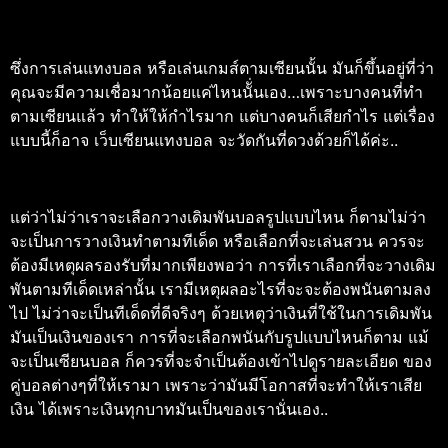
ซึ่งการเล่นแทงบอล หรือเล่นเกมส์ตามเซียนนั้น มันก็ขึ้นอยู่ที่ว่า
คุณจะมีความเชื่อมากน้อยแค่ไหนนัั่นเอง…เพราะบางคนที่ทำ
ตามเซียนแล้ว ทำให้ให้กำไรมาก แต่บางคนก็เสียกำไร แต่เรื่อง
แบบนี้ก็อาจ เว็บเซียนแทงบอล จะวัดกันที่ดวงด้วยก็ได้ค่ะ..
แต่ว่าไม่ว่าเราจะเลือกวางเดิมพันบอลรูปแบบไหน ก็ตามไม่ว่า
จะเป็นการวางเงินทำตามทีเด็ด หรือเลือกที่จะเล่นสวน ควรจะ
ต้องมีเหตุผลรองรับที่มากเพียงพอว่า การที่เราเลือกที่จะวางเดิม
พันตามทีเด็ดเหล่านั้น เรามีเหตุผลอะไรที่จะจะต้องพนันตามลง
ไป ไม่ว่าจะเป็นทีเด็ดที่ดีจริงๆ ด้วยเหตุว่าเงินที่ใช้ในการเดิมพัน
มันเป็นเงินของเรา การที่จะเลือกพนันกับรูปแบบไหนก็ตาม แม้
จะเป็นเซียนบอล ก็ควรที่จะจำเป็นต้องเข้าไปดูรายละเอียด ของ
คู่บอลต่างๆที่ให้เรามา เพราะว่ามันมีโอกาสที่จะทำให้เราเสีย
เงิน ได้เพราะเงินทุกบาทมันเป็นของเรานั่นเอง..