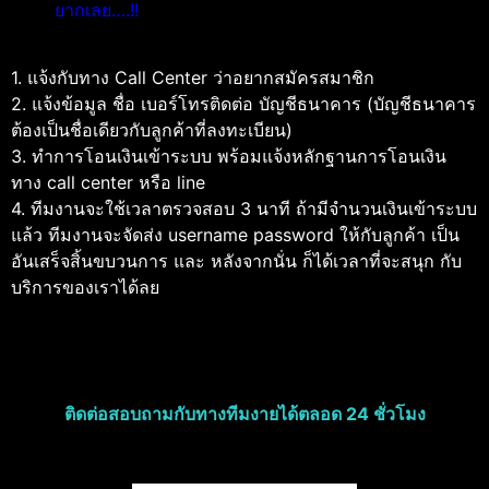
ยากเลย….!!
1. แจ้งกับทาง Call Center ว่าอยากสมัครสมาชิก
2. แจ้งข้อมูล ชื่อ เบอร์โทรติดต่อ บัญชีธนาคาร (บัญชีธนาคาร
ต้องเป็นชื่อเดียวกับลูกค้าที่ลงทะเบียน)
3. ทำการโอนเงินเข้าระบบ พร้อมแจ้งหลักฐานการโอนเงิน
ทาง call center หรือ line
4. ทีมงานจะใช้เวลาตรวจสอบ 3 นาที ถ้ามีจำนวนเงินเข้าระบบ
แล้ว ทีมงานจะจัดส่ง username password ให้กับลูกค้า เป็น
อันเสร็จสิ้นขบวนการ และ หลังจากนั่น ก็ได้เวลาที่จะสนุก กับ
บริการของเราได้ลย
ติดต่อสอบถามกับทางทีมงายได้ตลอด 24 ชั่วโมง