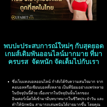
พบปะประสบการณ์ใหม่ๆ กับสุดยอด
เกมส์เดิมพันออนไลน์มากมาย ที่มา
ครบรส จัดหนัก จัดเต็มไปกับเรา
ซึ่งเว็บแทงบอลออนไลน์ กำลังได้รับความสนใจมาก จาก
คอบอลหรือเซียนบอลทั้งหลาย เป็นที่นิยมอย่างแพร่หลาย
ในปัจจุบันนี้ด้วย เนื่องจากในปัจจุบันนั้นโลกของ
อินเตอร์เน็ตได้เข้ามามีบทบาทมากในชีวิตประจำวัน และ
ทำให้นักพนัน สามารถเล่นพนันได้ง่ายมากขึ้น โดยคุณ