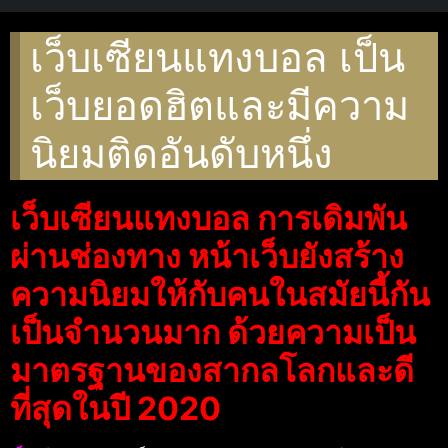
เว็บเซียนแทงบอล เป็น
เว็บยอดฮิตและมีความ
นิยมติดอันดับหนึ่ง
เว็บเซียนแทงบอล การเดิมพัน
ผ่านช่องทาง หน้าเว็บยังสร้าง
ความนิยมให้กับคนในสมัยนี้กัน
เป็นจำนวนมาก ด้วยความเป็น
มาตรฐานของสากลโลกและดี
ที่สุดในปี 2020