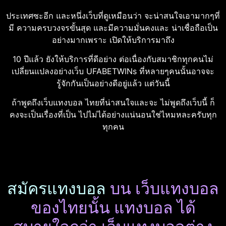
ประเทศซะอีก และหนึ่งเว็บที่ดูเหมือนว่า จะน่าสนใจเอามากๆที่
มี ความครบวงจรขั้นสุด และมีความมั่นคงและ น่าเชื่อถือเป็น
อย่างมากเพราะ เปิดให้บริการมาถึง
10 ปีแล้ว ยังให้บริการที่ดีอย่าง ต่อเนื่องกับสมาชิกทุกคนไม่
เปลี่ยนแปลงอย่างเว็บ UFABETWINs ที่หลายๆคนนั้นอาจจะ
รู้จักกันเป็นอย่างดีอยู่แล้ว แต่วันนี้
ถ้าพูดถึงเว็บแทงบอล ไทยที่น่าสนใจและจะ ไม่พูดถึงเว็บนี้ ก็
คงจะเป็นเรื่องที่เป็น ไปไม่ได้อย่างแน่นอนใช่ไหมหละครับทุก
ทุกคน
สมัครแทงบอล
บน เว็บแทงบอล
ของไทยนั้น แทงบอล ได้