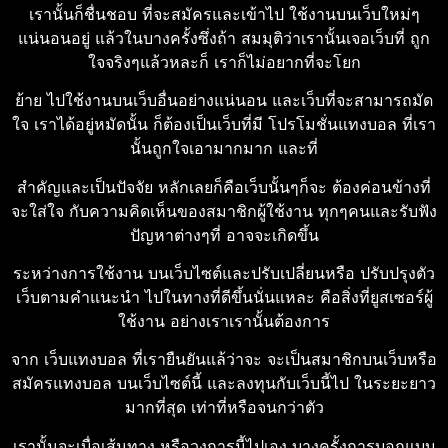
เรานั้นก็ชื่นชอบ ที่จะสมัครและเข้าไป ใช้งานบนเว็บใหม่ๆ
แน่นอนอยู่ แล้วในบางครั้งซึ่งถ้า สมมุติว่าเรานั้นเจอเว็บที่ ถูก
ใจจริงๆแล้วหละก็ เราก็ไม่อยากที่จะโยก
ย้าย ไปใช้งานบนเว็บอื่นอย่างแน่นอน และเว็บที่จะสามารถมัด
ใจ เราได้อยู่หมัดนั้น ก็ต้องเป็นเว็บที่มี โปรโมชั่นแทงบอล ที่เรา
นั้นถูกใจเอามากมาก และที่
สำคัญและเป็นปัจจัย หลักเลยก็คือเว็บนั้นๆก็จะ ต้องค่อนข้างที่
จะใส่ใจ กับความคิดเห็นของสมาชิกผู้ใช้งาน ทุกๆคนและรับฟัง
ปัญหาต่างๆที่ อาจจะเกิดขึ้น
ระหว่างการใช้งาน บนเว็บไซต์และปรับเปลี่ยนหรือ ปรับปรุงตัว
เว็บตามคำแนะนำ ไปในทางที่ดีขึ้นนั่นแหละ คือสิ่งที่ยูสเซอร์ผู้
ใช้งาน อย่างเราเรานั้นต้องการ
จาก เว็บแทงบอล ที่เรายืนยันแล้ว่าจะ จะเป็นสมาชิกบนเว็บหรือ
สมัครแทงบอล บนเว็บไซต์นี้ และลงทุนกับเว็บนี้ไป ในระยะยาว
มากที่สุด เท่าที่หรือจนกว่าตัว
เรานั้นจะเบื่อเส้นทาง หรือวงการนี้ไปเอง บางครั้งการบอกแบบ