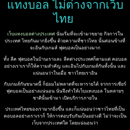
แทงบอล ไม่ต่างจากเว็บ
ไทย
เว็บแทงบอลต่างประเทศ
นั่นเริ่มที่จะเข้ามาขยาย กิจการใน
ประเทศ ไทยกันมากยิ่งขึ้น ด้วยความที่ชาวไทย นั้นค่อนข้างที่
จะอินกับเกมส์ ฟุตบอลเป็นอย่างมาก
ทั้ง ลีค ฟุตบอลในบ้านเราและ ลีคต่างประเทศก็ตามแต่ คอบอล
อย่างเราเราก็ให้ความสำคัญ และอินไปกับเกมส์กันทั้งนั้น และ
แน่นอนว่าในเมื่อ ชาวไทยเราอิน
กับเกมส์กันขนาดนี้ ก็ย่อมไม่พลาดที่จะหารายได้ จากการเชียร์
ฟุตบอลเป็นอย่างแน่นอน นั่นจึงทำให้เว็บแทงบอล ในหลายๆ
ชาตินั้นเข้ามา เปิดบริการภายใน
ประเทศไทยของเรามากยิ่งขึ้น และก็แน่นอนว่าชาวไทยที่เป็น
คอบอลอย่างเราเราก็ ให้การตอบรับกันเป็นอย่างดี ไม่ว่าจะเป็น
เว็บจากประเทศใด โดยแน่นอนว่า