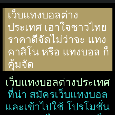
เว็บแทงบอลต่าง
ประเทศ เอาใจชาวไทย
ราคาดีจัดไม่ว่าจะ แทง
คาสิโน หรือ แทงบอล ก็
คุ้มจัด
เว็บแทงบอลต่างประเทศ
ที่น่า สมัครเว็บแทงบอล
และเข้าไปใช้ โปรโมชั่น