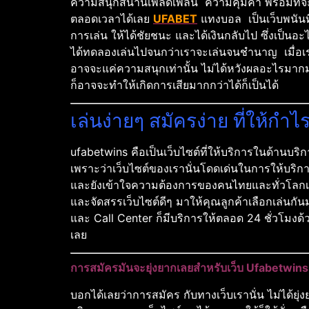
ความสนุกสนานเพลิดเพลิน ความคุ้มค่า พร้อมที่
ตลอดเวลาได้เลย
UFABET
แทงบอล เป็นเว็บพนันที
การเล่น ให้ได้ชัยชนะ และได้เงินกลับไป ซึ่งเป็นอะ
ได้ทดลองเล่นไปจนกว่าเราจะเล่นจนชำนาญ
เมื่อ
อาจจะแค่ความสนุกเท่านั้น ไม่ได้หวังผลอะไรมากม
ก็อาจจะทำให้เกิดการเสียมากกว่าได้ก็เป็นได้
เล่นง่ายๆ สมัครง่าย ที่ให้กำ
ufabetwins คือเป็นเว็บไซต์ที่ให้บริการในด้านบริ
เพราะว่าเว็บไซต์ของเรานั่นโดดเด่นในการให้บริกา
และยังเข้าใจความต้องการของคนไทยและทั่วโลกเป็น
และจัดสรรเว็บไซต์ดีๆ มาให้คุณลูกค้าเลือกเล่นกั
และ Call Center ก็มีบริการให้ตลอด 24 ชั่วโมงด้
เลย
การสมัครมันจะยุ่งยากเลยสำหรับเว็บ Ufabetwins
บอกได้เลยว่าการสมัคร กับทางเว็บเรานั่น ไม่ได้ยุ