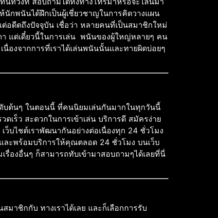
ทันท่วงที สอบถามได้ทั้งทางโทรมาหรือจะไลน์มา
้นักพนันได้ฝึกเป็นผู้เชี่ยวชาญในการคิดวางแผน
่อดีตถึงปัจจุบัน เชื่อว่า หลายคนที่เป็นสมาชิกใหม่
รรมดา แต่เดี๋ยวนี้ในการเล่น พนันของผู้ใหญ่หลายๆ คน
ื่องจากการที่เราได้เล่นพนันนั้นและทายผิดบ่อยๆ
ดับต้นๆ ในตอนนี้ ที่คนนิยมเล่นกันมากในทุกวันนี้
รวดเร็ว สะดวกในการเข้าเล่น บริการดี สมัครง่าย
บไชต์เราพัฒนากันอย่างต่อเนื่องทุก 24 ชั่วโมง
็ว และพร้อมบริการให้คุณตลอด 24 ชั่วโมง บนเว็บ
ื่องอื่นๆ ก็สามารถทับเข้ามาสอบถามๆได้เลยที่นี่
ป็นสมาชิกกับ ทางเราได้เลย และก็เลือกการรับ