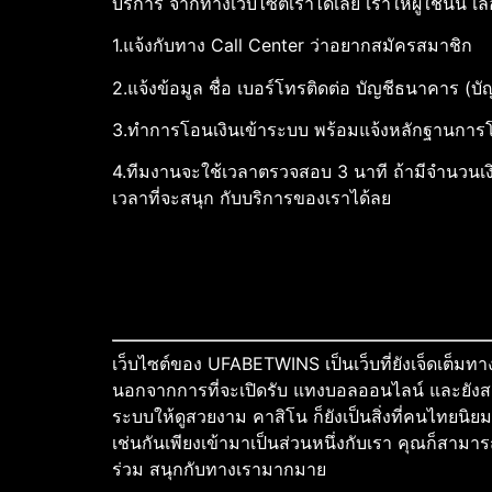
บริการ จากทางเว็บไซต์เราได้เลย เราให้ผู็ใช้นั่น เ
1.แจ้งกับทาง Call Center ว่าอยากสมัครสมาชิก
2.แจ้งข้อมูล ชื่อ เบอร์โทรติดต่อ บัญชีธนาคาร (บั
3.ทำการโอนเงินเข้าระบบ พร้อมแจ้งหลักฐานการโอ
4.ทีมงานจะใช้เวลาตรวจสอบ 3 นาที ถ้ามีจำนวนเงิน
เวลาที่จะสนุก กับบริการของเราได้ลย
เว็บไซต์ของ UFABETWINS เป็นเว็บที่ยังเจ็ดเต็มท
นอกจากการที่จะเปิดรับ แทงบอลออนไลน์ และยังสาม
ระบบให้ดูสวยงาม คาสิโน ก็ยังเป็นสิ่งที่คนไทยนิยม
เช่นกันเพียงเข้ามาเป็นส่วนหนึ่งกับเรา คุณก็สามา
ร่วม สนุกกับทางเรามากมาย