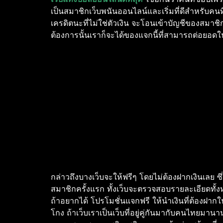
เป็นสมาชิกเว็บพนันออนไลน์และเริ่มที่ดีสำหรับคน
เครดิตนะที่ไม่ใช่ตัวเงิน จะโอนเข้าบัญชีของสมาชิ
ต้องการนั้นเราก็จะได้ของแจกนี้ที่สามารถต่อยอ
กล่าวถึงบางเว็บจะให้ฟรีๆ โดยไม่ต้องฝากเงินเลย ซึ
สมาชิกครั้งแรก ทั้งเว็บจะตรวจสอบรายละเอียดทั้ง
ถ้าอยากได้ โปรโมชั่นแจกฟรี ให้นำเงินที่ต้องฝากใน
โกง ถ้าเว็บเราเป็นเว็บที่อยู่คู่กันมากับคนไทย