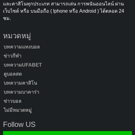
และคาสิโนทุกประเภท สามารถเล่น การพนันออนไลน์ ผ่าน
เว็บไซต์ หรือ บนมือถือ ( Iphone หรือ Android ) ได้ตลอด 24
ชม.
หมวดหมู่
บทความแทงบอล
ข่าวกีฬา
บทความUFABET
ดูบอลสด
บทความคาสิโน
บทความบาคาร่า
ข่าวบอล
ไม่มีหมวดหมู่
Follow US