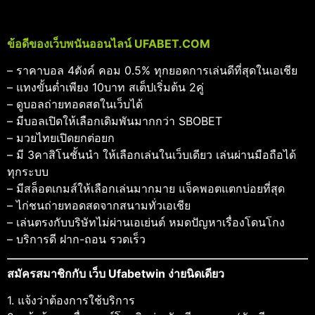
ข้อดีของเว็บพนันออนไลน์ UFABET.COM
– ราคาบอล 4ตังค์ คอม 0.5% ทุกยอดการเล่นดีที่สุดในเอเชีย
– แทงขั้นต่ำเพียง 10บาท สเต็ปเริ่มต้น 2คู่
– ดูบอลถ่ายทอดสดในเว็บได้
– มีบอลเปิดให้เลือกเดิมพันมากกว่า SBOBET
– มวยไทยเปิดยกต่อยก
– มี 3คาสิโนชั้นนำ ให้เลือกเล่นในเว็บเดียว เล่นผ่านมือถือได้
ทุกระบบ
– มีสล็อตเกมส์ให้เลือกเล่นมากมาย แจ็คพอตแตกบ่อยที่สุด
– ไก่ชนถ่ายทอดสดจากสนามทั่วเอเชีย
– เล่นตรงกับบริษัทไม่ผ่านเอเย่นต์ หมดปัญหาเรื่องโดนโกง
– บริการดี ฝาก-ถอน รวดเร็ว
สมัครสมาชิกกับ เว็บ Ufabetwin ง่ายนิดเดียว
1. แจ้งว่าต้องการใช้บริการ