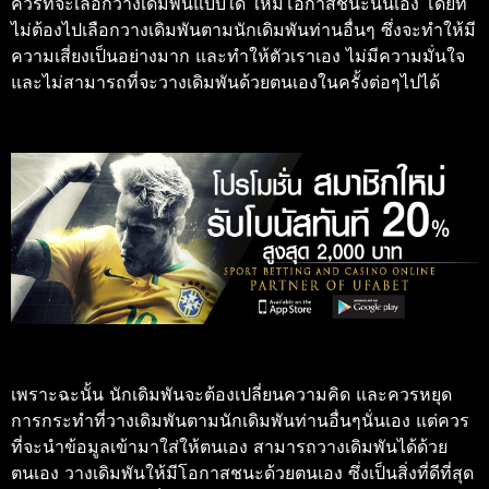
ควรที่จะเลือกวางเดิมพันแบบใด ให้มีโอกาสชนะนั่นเอง โดยที่
ไม่ต้องไปเลือกวางเดิมพันตามนักเดิมพันท่านอื่นๆ ซึ่งจะทำให้มี
ความเสี่ยงเป็นอย่างมาก และทำให้ตัวเราเอง ไม่มีความมั่นใจ
และไม่สามารถที่จะวางเดิมพันด้วยตนเองในครั้งต่อๆไปได้
เพราะฉะนั้น นักเดิมพันจะต้องเปลี่ยนความคิด และควรหยุด
การกระทำที่วางเดิมพันตามนักเดิมพันท่านอื่นๆนั่นเอง แต่ควร
ที่จะนำข้อมูลเข้ามาใส่ให้ตนเอง สามารถวางเดิมพันได้ด้วย
ตนเอง วางเดิมพันให้มีโอกาสชนะด้วยตนเอง ซึ่งเป็นสิ่งที่ดีที่สุด