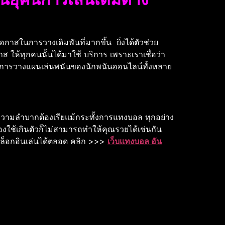
กาสในการวางเดิมพันที่มากขึ้น ยิ่งได้ตัวช่วย
ส ให้ทุกคนนั้นได้มาใช้ บริการ เพราะเราเชื่อว่า
รถในการวางแผนเล่นพนันของนักพนันออนไลน์ทั้งหลาย
ความลำบากต้องเรียแม้กระทั้งการแทงบอล ทุกอย่าง
้องใช้เกินตัวก็ไม่สามารถทำให้คุณรวยได้เช่นกัน
ล็อกอินเล่นได้ตลอด คลิก >>>
เว็บแทงบอล อัน