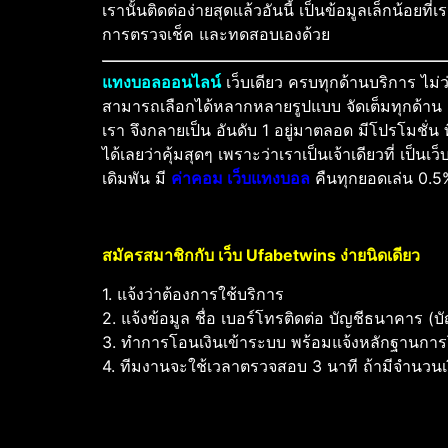
เรานั้นติดต่อง่ายสุดแล้วอันนี้ เป็นข้อมูลเล็กน้อย
การตรวจเช็ค และทดสอบเองด้วย
แทงบอลออนไลน์
เว็บเดียว ครบทุกด้านบริการ ไม
สามารถเลือกได้หลากหลายรูปแบบ จัดเต็มทุกด้าน เว
เรา จึงกลายเป็น อันดับ 1 อยู่มาตลอด มีโปรโมชั่น ที
ได้เลยว่าคุ้มสุดๆ เพราะว่าเราเป็นเจ้าเดียวที่ เป็นเว
เดิมพัน มี
ค่าคอม เว็บแทงบอล
คืนทุกยอดเล่น 0.5%
สมัครสมาชิกกับ เว็บ Ufabetwins ง่ายนิดเดียว
1. แจ้งว่าต้องการใช้บริการ
2. แจ้งข้อมูล ชื่อ เบอร์โทรติดต่อ บัญชีธนาคาร (บั
3. ทำการโอนเงินเข้าระบบ พร้อมแจ้งหลักฐานการโอ
4. ทีมงานจะใช้เวลาตรวจสอบ 3 นาที ถ้ามีจำนวนเง