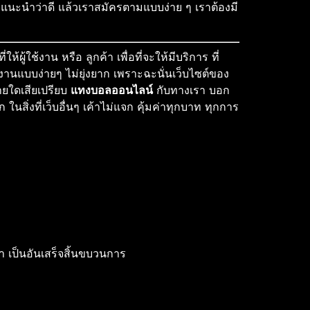
ะใครแนะนำว่าดี แล้วเราสมัครตามแบบง่าย ๆ เราต้องมี
ห้ผู้ใช้งาน หรือ ลูกค้า เพื่อที่จะให้มีบริการ ที่
งานแบบง่ายๆ ไม่ยุ่งยาก เพราะฉะนั่นเว็บไซต์ของ
ฝ่ายใดเสียเปรียบ
แทงบอลออนไลน์
กับทางเรา บอก
จก ในสิ่งที่เว็บอื่นๆ เค้าไม่แจก คุ้มค่าทุกบาท ทุกการ
 เป็นอันเสร็จสิ้นขบวนการ