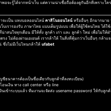
ที่เราพอจะรู้ได้จากหน้าเว็บ แต่ความน่าเชื่อถือต้องดูกันอีกทีเพรา
่ว่าจะเป็น แทงบอลออนไลน์
คาสิโนออนไลน์
หรืออื่นๆ อีกมากมาย ที่ใ
็บเรารองรับ ภาษาไทย แบบเต็มรูปแบบ เพื่อให้ผู้ใช้คนไทย ได้ใช้
่น่าสนใจทุกเดือน มีให้ทั้ง ลูกค้า เก่า และ ลูกค้า ใหม่ เพื่อไม่ให้
็บตรง ไม่ต้องผ่านเอเยนต์ เรากล้าให้ ในสิ่งที่คุ้มกว่าเว็บอื่นๆ กล้าแ
 ซึ่งไม่มีเว็บไหนกล้าให้
ufabet
ญชีธนาคารต้องเป็นชื่อเดียวกับลูกค้าที่ลงทะเบียน)
นเงิน ทาง call center หรือ line
ินเข้าระบบแล้ว ทีมงานจะจัดส่ง usename password ให้กับลูกค้า