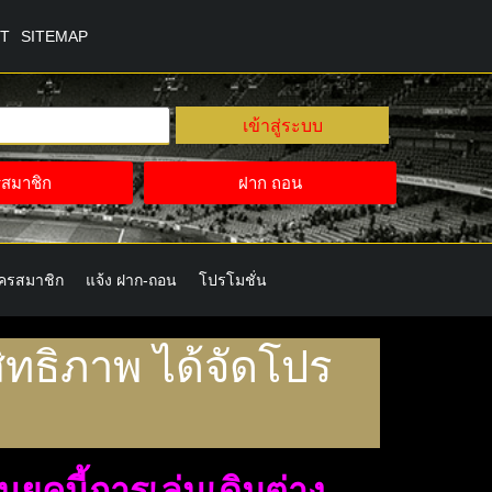
ET
SITEMAP
เข้าสู่ระบบ
รสมาชิก
ฝาก ถอน
ัครสมาชิก
แจ้ง ฝาก-ถอน
โปรโมชั่น
ิทธิภาพ ได้จัดโปร
ุคนี้การเล่นเดิมต่าง