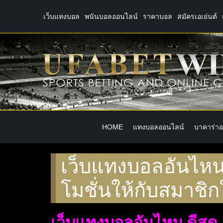
เว็บแทงบอล
พนันบอลออนไลน์
ราคาบอล
สมัครเอเย่นต์
HOME
แทงบอลออนไลน์
บาคาร่า
เว็บแทงบอลอันไหน 
โมชั่นให้กับสมาชิ
เว็บแทงบอลอันไหน ดีสุด