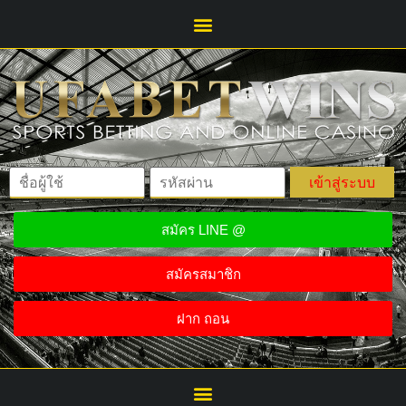
เข้าสู่ระบบ
สมัคร LINE @
สมัครสมาชิก
ฝาก ถอน