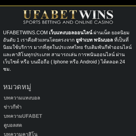
UFABETWINS.COM
เว็บแทงบอลออนไลน์
ผ่านเน็ต ยอดนิยม
อันดับ 1 เราคือตัวแทนโดยตรงจาก
ยูฟ่าเบท พนันบอล
ที่เป็นที่
นิยมใช้บริการ มากที่สุดในประเทศไทย รับเดิมพันกีฬาออนไลน์
และคาสิโนทุกประเภท สามารถเล่น การพนันออนไลน์ ผ่าน
เว็บไซต์ หรือ บนมือถือ ( Iphone หรือ Android ) ได้ตลอด 24
ชม.
หมวดหมู่
บทความแทงบอล
ข่าวกีฬา
บทความUFABET
ดูบอลสด
บทความคาสิโน