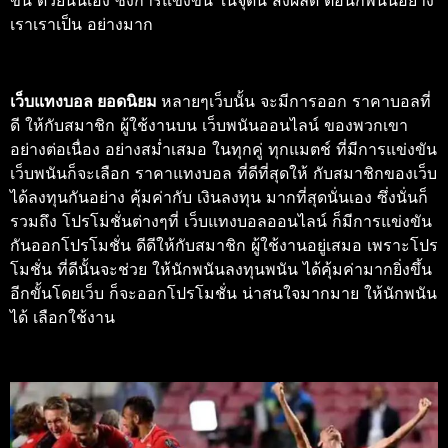
ขึ้น ด้วยนั่นเอง ซึ่งการแข่งขัน ในจุดนี้ ส่งผลดี ต่อนักพนันอย่าง
เราเราเป็น อย่างมาก
เว็บแทงบอล ยอดนิยม
หลายๆเว็บนั้น จะมีการออก ราคาบอลที่
ดี ให้กับสมาชิก ผู้ใช้งานบน เว็บพนันออนไลน์ ของพวกเขา
อย่างต่อเนื่อง อย่างสม่ำเสมอ ในทุกคู่ ทุกแมตช์ ที่มีการแข่งขัน
เว็บพนันก็จะเลือก ราคาแทงบอล ที่ดีที่สุดให้ กับสมาชิกของเว็บ
ได้ลงทุนกันอย่าง คุ้มค่ากับ เงินลงทุน มากที่สุดนั่นเอง ซึ่งนั่นก็
รวมถึง โปรโมชั่นต่างๆที่ เว็บแทงบอลออนไลน์ ก็มีการแข่งขัน
กันออกโปรโมชั่น ดีดีให้กับสมาชิก ผู้ใช้งานอยู่เสมอ เพราะโปร
โมชั่น ที่ดีนั้นจะช่วย ให้นักพนันลงทุนพนัน ได้คุ้มค่ามากยิ่งขึ้น
อีกขั้นโดยเว็บ ก็จะออกโปรโมชั่น น่าสนใจมากมาย ให้นักพนัน
ได้ เลือกใช้งาน