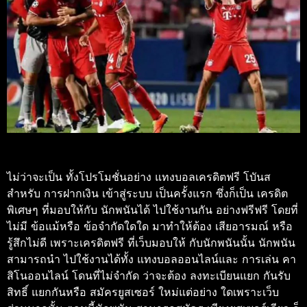
ไม่ว่าจะเป็น ทั้งโปรโมชั่นอย่าง แทงบอลเครดิตฟรี โบันส
สำหรับ การฝากเงิน เข้าสู่ระบบ เป็นครั้งแรก ซึ่งก็เป็น เครดิต
พิเศษๆ ที่มอบให้กับ นักพนันได้ ไปใช้งานกัน อย่างฟรีฟรี โดยที่
ไม่มี ข้อแม้หรือ ข้อจำกัดใดใด มาทำให้ต้อง เสียอารมณ์ หรือ
รู้สึกไม่ดี เพราะเครดิตฟรี ที่เว็บมอบให้ กับนักพนันนั้น นักพนัน
สามารถนำ ไปใช้งานได้ทั้ง แทงบอลออนไลน์และ การเล่น คา
สิโนออนไลน์ โดนที่ไม่จำกัด ว่าจะต้อง ลงทะเบียนแยก กันรับ
สิทธิ์ แยกกันหรือ สมัครยูสเซอร์ ใหม่แต่อย่าง ใดเพราะเว็บ