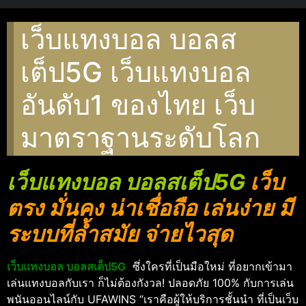
เว็บแทงบอล บอลส
เต็ป5G เว็บแทงบอล
อันดับ1 ของไทย เว็บ
มาตราฐานระดับโลก
เว็บแทงบอล บอลสเต็ป5G
เว็บ
ตรง มั่นคง น่าเชื่อถือ เล่นง่าย มี
ระบบที่ล้ำสมัย จ่ายไวสุด
เว็บแทงบอล บอลสเต็ป5G
ซึ่งใครที่เป็นมือใหม่ ที่อยากเข้ามา
เล่นแทงบอลกับเรา ก็ไม่ต้องกังวล! ปลอดภัย 100% กับการเล่น
พนันออนไลน์กับ UFAWINS “เราคือผู้ให้บริการชั้นนำ ที่เป็นเว็บ