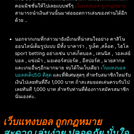
คอมมิชชั่นให้ไปเลยแบบฟรีๆ
เว็บแทงบอล ถูกกฎหมาย
สามารถนำเงินส่วนนั้นมาต่อยอดการเล่นของท่านได้อีก
ด้วย ..
นอกจากเกมที่กล่าวมายังมีเกมที่น่าสนใจอย่าง คาสิโน
ออนไลน์เต็มรูปแบบ มีทั้ง บาคาร่า , รูเล็ต ,สล็อต , ไฮโล
sport betting อย่างเช่น บาสเก็ตบอล , เทนนิส , วอลเล่ย์
บอล , แข่งม้า , มอเตอร์สปอร์ต , อีสปอร์ต , มวยสากล
และเกมอื่นๆอีกมากมาย จบได้ในเว็บเดียว
เว็บแทงบอล
บอลสเต็ป5G ดีสุด
และที่พิเศษสุดๆ สำหรับสมาชิกใหม่รับ
เงินไปเลยทันที่ถึง 1,000 บาท ถ้าสะสมยอดเล่นครบรับไป
เลยทันที 1,000 บาท สำหรับท่านที่ต้องการสมัครสมาชิก
นั่นเองค่ะ.
เว็บแทงบอล ถูกกฎหมาย
สะดวก เล่นง่าย ปลอดภัย มั่นใจ