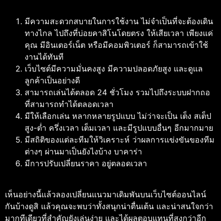
มีความสะดวกสบายในการใช้งาน ไม่จำเป็นที่จะต้องเดิน
ทางไกล ไปถึงที่บ่อยคาสิโนโดยตรง ให้เสียเวลา เพียงแค่
คุณ มีอินเตอร์เน็ต หรือมีคอมพิวเตอร์ ก็สามารถเข้าใช้
งานได้ทันที
เว็บไซต์มีความมั่นคงสูง มีความปลอดภัยสูง และดูแล
ลูกค้าเป็นอย่างดี
สามารถเล่นได้ตลอด 24 ชั่วโมง รวมไปถึงระบบฝากถอ
ที่สามารถทำได้ตลอดเวลา
มีให้เลือกเล่น หลากหลายรูปแบบ ไม่ว่าจะเป็น เต็ง สเต็ป
สูง-ต่ำ ครึ่งเวลา เต็มเวลา และมีรูปแบบอื่นๆ อีกมากมาย
มีสถิติของแต่ละทีมให้วิเคราะห์ ว่าผลการแข่งขันของทีม
ต่างๆ ผ่านมาเป็นยังไงบ้าง บาคาร่า
มีการปรับเปลี่ยนราคา อยู่ตลอดเวลา
เห็นอย่างนี้แล้วลองเปลี่ยนแนวมาเดิมพันบนเว็บไซต์ออนไลน์
กันบ้างดูสิ แล้วคุณจะพบว่าทั้งสนุกน่าตื่นเต้น และน่าสนใจกว่า
มากทีเดียวที่สำคัญยังเล่นง่าย และได้ผลตอบแทนที่สูงกว่าอีก