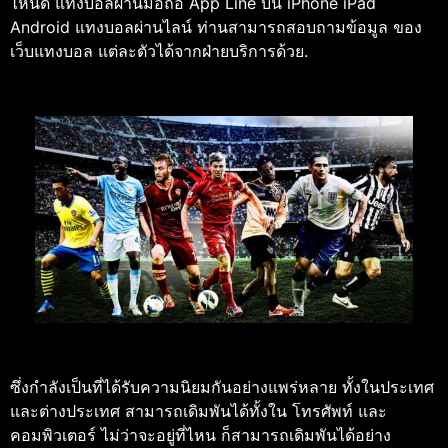
ไหนดี แทงบอลผ่านมือถือ App Line บน iPhone iPad
Android แทงบอลผ่านไลน์ ท่านสามารถสอบถามข้อมูล ของ
เว็บแทงบอล แต่ละตัวได้จากฝ่ายบริการด้วย.
ซึ่งกำลังเป็นที่ได้รับความนิยมกันอย่างแพร่หลาย ทั้งในประเทศ
และต่างประเทศ สามารถเดิมพันได้ทั้งใน โทรศัพท์ และ
คอมพิวเตอร์ ไม่ว่าจะอยู่ที่ไหน ก็สามารถเดิมพันได้อย่าง