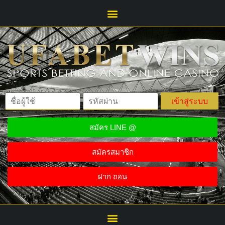
เข้าสู่ระบบ
สมัคร LINE @
สมัครสมาชิก
ฝาก ถอน